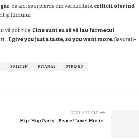
agăr
, de aici se şi pierde din veridicitate,
criticii oferind
cit şi filmului.
u vă pot zice.
Cine sunt eu să vă iau farmecul
ări…
I give you just a taste, so you want more
. Savuraţi-
R
PRIETEN
PYJAMAS
STRIPED
NEXT ARTICLE
Hip-Hop Party - Peace! Love! Music!