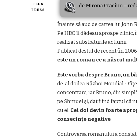
TEEN
de Mirona Crăciun – red
PRESS
Înainte să aud de cartea lui John 
Pe HBO îl dădeau aproape zilnic, 
realizat substraturile acţiunii.
Publicat destul de recent (în 2006
este un roman ce a născut mul
Este vorba despre Bruno, un bă
de-al doilea Război Mondial. Ofiţe
concentrare, iar Bruno, din simplă 
pe Shmuel şi, dat fiind faptul că n
cu el.
Cei doi devin foarte aprop
consecinţe negative
.
Controversa romanului a constat 