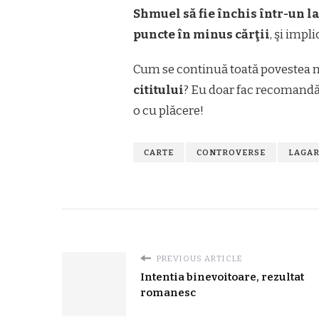
Shmuel să fie închis într-un l
puncte în minus cărţii
, şi impli
Cum se continuă toată povestea n
cititului
? Eu doar fac recomand
o cu plăcere!
CARTE
CONTROVERSE
LAGA
PREVIOUS ARTICLE
Intentia binevoitoare, rezultat
romanesc