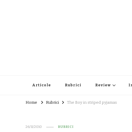
Articole
Rubrici
Review
I
Home
Rubrici
The Boy in striped pyjamas
26/11/2010
RUBRICI