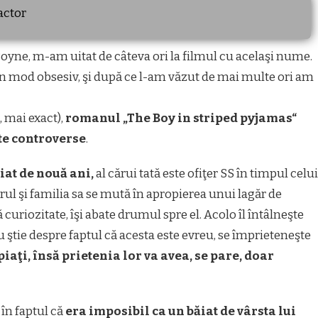
actor
Boyne, m-am uitat de câteva ori la filmul cu acelaşi nume.
în mod obsesiv, şi după ce l-am văzut de mai multe ori am
, mai exact),
romanul „The Boy in striped pyjamas“
te controverse
.
iat de nouă ani,
al cărui tată este ofiţer SS în timpul celui
rul şi familia sa se mută în apropierea unui lagăr de
curiozitate, îşi abate drumul spre el. Acolo îl întâlneşte
u ştie despre faptul că acesta este evreu, se împrieteneşte
iaţi, însă prietenia lor va avea, se pare, doar
în faptul că
era imposibil ca un băiat de vârsta lui