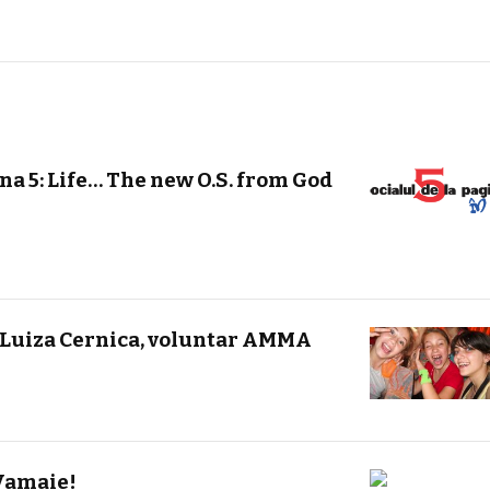
ina 5: Life… The new O.S. from God
 Luiza Cernica, voluntar AMMA
 Vamaie!