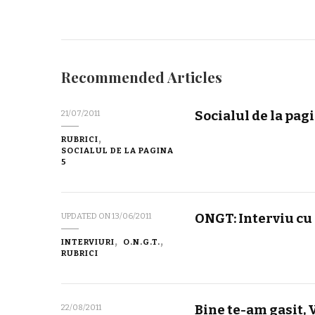
Recommended Articles
Socialul de la pag
21/07/2011
RUBRICI
SOCIALUL DE LA PAGINA
5
ONGT: Interviu cu
UPDATED ON
13/06/2011
INTERVIURI
O.N.G.T.
RUBRICI
Bine te-am gasit,
22/08/2011