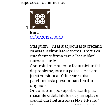
rupe ceva. Tot nimic nou.
EmL
03/01/2011 at 00:19
Stai putin… Tu ai luat jocul asta crezand
ca este un simulator? tocmai am zis ca
este facut te firma care a “asamblat”
Burnout-urile.
Controlul mie nu mi-a facut niciun fel
de probleme, insa nu pot sa zic ca am
jucat versiunea 1.0. Incearca niste
patchuri (asta presupunand ca il ai
original).
Oricum, e un joc superb daca iti plac
masinile si detaliile lor. ca gameplay e
casual, dar hei! asa era si NFS HP2 nu?