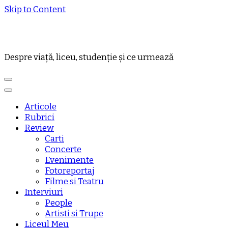
Skip to Content
Despre viață, liceu, studenție și ce urmează
Articole
Rubrici
Review
Carti
Concerte
Evenimente
Fotoreportaj
Filme si Teatru
Interviuri
People
Artisti si Trupe
Liceul Meu