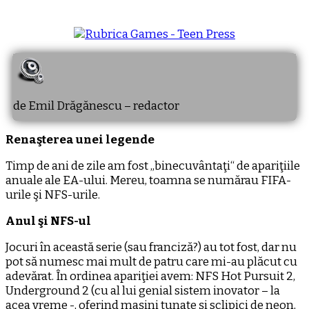
de Emil Drăgănescu – redactor
Renaşterea unei legende
Timp de ani de zile am fost „binecuvântaţi“ de apariţiile
anuale ale EA-ului. Mereu, toamna se numărau FIFA-
urile şi NFS-urile.
Anul şi NFS-ul
Jocuri în această serie (sau franciză?) au tot fost, dar nu
pot să numesc mai mult de patru care mi-au plăcut cu
adevărat. În ordinea apariţiei avem: NFS Hot Pursuit 2,
Underground 2 (cu al lui genial sistem inovator – la
acea vreme -, oferind maşini tunate şi sclipici de neon,