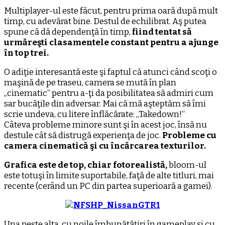
Multiplayer-ul este făcut, pentru prima oară după mult
timp, cu adevărat bine. Destul de echilibrat. Aş putea
spune că dă dependenţă în timp,
fiind tentat să
urmăreşti clasamentele constant pentru a ajunge
în top trei.
O adiţie interesantă este şi faptul că atunci când scoţi o
maşină de pe traseu, camera se mută în plan
„cinematic“ pentru a-ţi da posibilitatea să admiri cum
sar bucăţile din adversar. Mai că mă aşteptăm să îmi
scrie undeva, cu litere înflăcărate: „Takedown!“
Câteva probleme minore sunt şi în acest joc, însă nu
destule cât să distrugă experienţa de joc.
Probleme cu
camera cinematică şi cu încărcarea texturilor.
Grafica este de top, chiar fotorealistă,
bloom-ul
este totuşi în limite suportabile, faţă de alte titluri, mai
recente (cerând un PC din partea superioară a gamei).
Una peste alta, cu noile îmbunătăţiri în gameplay şi cu