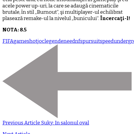
acele power up-uri, la care se adaugă cinematicile
brutale, în stil „Burnout“, şi multiplayer-ul echilibrat
plasează remake-ul la nivelul „bunicului“.
Încercaţi-l!
NOTA: 8.5
FIFA
games
hot
joc
legende
need
nfs
pursuit
speed
underg
Previous Article
Suky: In salonul oval