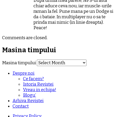
Dupa umila mea parere, NFS-ul asta
chiar aduce ceva nou, iar muscle-urile
raman la fel. Pune mana pe un Dodge si
da-i bataie. In multiplayer nu o sa te
prinda mai nimic (in linie dreapta).
Peace!
Comments are closed.
Masina timpului
Masina timpului
Despre noi
Ce facem?
Istoria Revistei
Vreau in echipa!
Blogu’
Arhiva Revistei
Contact
Privacy Policy