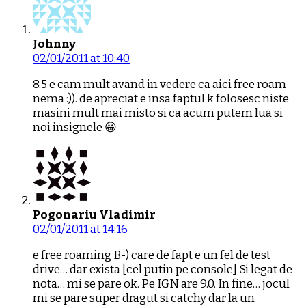
Johnny
02/01/2011 at 10:40
8.5 e cam mult avand in vedere ca aici free roam
nema :)). de apreciat e insa faptul k folosesc niste
masini mult mai misto si ca acum putem lua si
noi insignele 😀
Pogonariu Vladimir
02/01/2011 at 14:16
e free roaming B-) care de fapt e un fel de test
drive… dar exista [cel putin pe console] Si legat de
nota… mi se pare ok. Pe IGN are 9.0. In fine… jocul
mi se pare super dragut si catchy dar la un