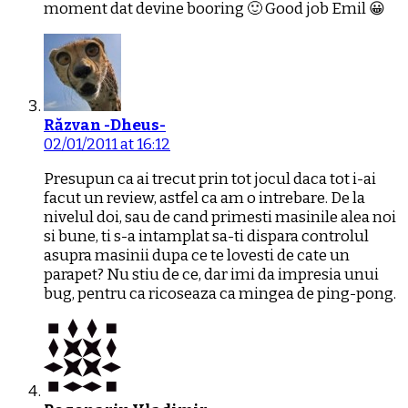
moment dat devine booring 🙂 Good job Emil 😀
Răzvan -Dheus-
02/01/2011 at 16:12
Presupun ca ai trecut prin tot jocul daca tot i-ai
facut un review, astfel ca am o intrebare. De la
nivelul doi, sau de cand primesti masinile alea noi
si bune, ti s-a intamplat sa-ti dispara controlul
asupra masinii dupa ce te lovesti de cate un
parapet? Nu stiu de ce, dar imi da impresia unui
bug, pentru ca ricoseaza ca mingea de ping-pong.