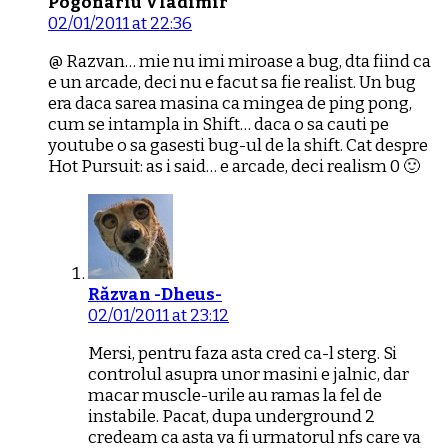
Pogonariu Vladimir
02/01/2011 at 22:36
@ Razvan… mie nu imi miroase a bug, dta fiind ca
e un arcade, deci nu e facut sa fie realist. Un bug
era daca sarea masina ca mingea de ping pong,
cum se intampla in Shift… daca o sa cauti pe
youtube o sa gasesti bug-ul de la shift. Cat despre
Hot Pursuit: as i said… e arcade, deci realism 0 🙂
Răzvan -Dheus-
02/01/2011 at 23:12
Mersi, pentru faza asta cred ca-l sterg. Si
controlul asupra unor masini e jalnic, dar
macar muscle-urile au ramas la fel de
instabile. Pacat, dupa underground 2
credeam ca asta va fi urmatorul nfs care va