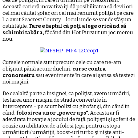
cea de poliţişti, în care îi urmărim pe vitezomani.
Această carieră inovativă îţi dă posibilitatea să devii ori
cel mai căutat şofer, ori cel mai renumit poliţist pe care
l-a avut Seacrest County – locul unde se vor desfăşura
ostilităţile.
Tare e faptul că poţi alege oricând să
schimbi tabăra,
făcând din Hot Pursuit un joc mereu
nou.
Cursele normale sunt precum cele cu care ne-am
obişnuit până acum: dueluri,
curse contra-
cronometru
sau evenimente în care ai şansa să testezi
noi maşini.
De cealaltă parte a insignei, ca poliţist, avem urmăriri,
testarea unor maşini de stradă convertite în
Interceptors – pe scurt bolizi cu girofar şi, din când în
când,
folosirea unor „power ups“.
Aceasta ar fi
adevărata inovaţie a jocului de faţă: poliţiştii şi şoferii de
ocazie au abilitatea de a folosi ţepi, pentru a stopa
urmăritorii/ urmăriţii, boost-uri turbo şi nişte anti-