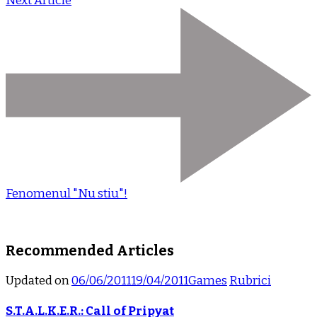
Next Article
Fenomenul "Nu stiu"!
Recommended Articles
Updated on
06/06/2011
19/04/2011
Games
Rubrici
S.T.A.L.K.E.R.: Call of Pripyat