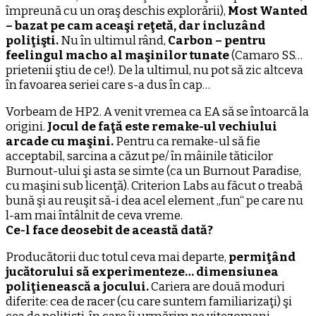
împreună cu un oraş deschis explorării),
Most Wanted
– bazat pe cam aceaşi reţetă, dar incluzând
poliţişti.
Nu în ultimul rând,
Carbon – pentru
feelingul macho al maşinilor tunate
(Camaro SS…
prietenii ştiu de ce!). De la ultimul, nu pot să zic altceva
în favoarea seriei care s-a dus în cap…
Vorbeam de HP2. A venit vremea ca EA să se întoarcă la
origini.
Jocul de faţă este remake-ul vechiului
arcade cu maşini.
Pentru ca remake-ul să fie
acceptabil, sarcina a căzut pe/ în mâinile tăticilor
Burnout-ului şi asta se simte (ca un Burnout Paradise,
cu maşini sub licenţă). Criterion Labs au făcut o treabă
bună şi au reuşit să-i dea acel element „fun“ pe care nu
l-am mai întâlnit de ceva vreme.
Ce-l face deosebit de această dată?
Producătorii duc totul ceva mai departe,
permiţând
jucătorului să experimenteze… dimensiunea
poliţienească a jocului.
Cariera are două moduri
diferite: cea de racer (cu care suntem familiarizaţi) şi