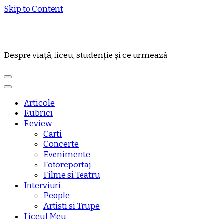
Skip to Content
Despre viață, liceu, studenție și ce urmează
Articole
Rubrici
Review
Carti
Concerte
Evenimente
Fotoreportaj
Filme si Teatru
Interviuri
People
Artisti si Trupe
Liceul Meu