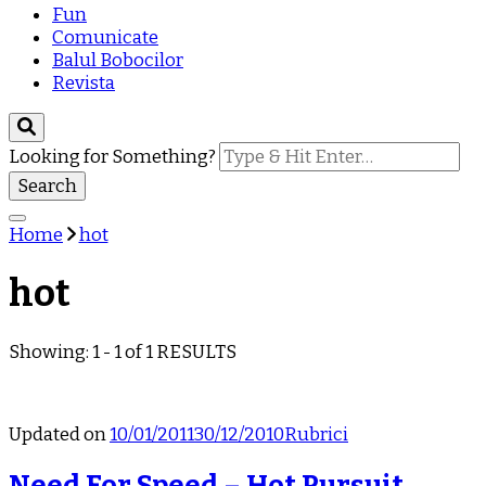
Fun
Comunicate
Balul Bobocilor
Revista
Looking for Something?
Home
hot
hot
Showing: 1 - 1 of 1 RESULTS
Updated on
10/01/2011
30/12/2010
Rubrici
Need For Speed – Hot Pursuit