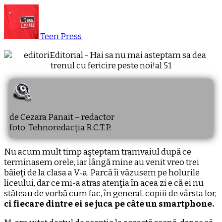
Teen Press
de Cezara Panait – redactor
foto: Tehnoredacția R.C.T.P.
Nu acum mult timp aşteptam tramvaiul după ce
terminasem orele, iar lângă mine au venit vreo trei
băieţi de la clasa a V-a. Parcă îi văzusem pe holurile
liceului, dar ce mi-a atras atenţia în acea zi e că ei nu
stăteau de vorbă cum fac, în general, copiii de vârsta lor,
ci fiecare dintre ei se juca pe câte un smartphone.