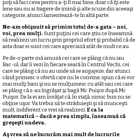
poţi să faci ceva pentru a-ţi fi mai bine, doar că îţi este
lene sau nu ai tragere de inimă şi alte scuze din aceeaşi
categorie, atunci lamentează-te în altă parte.
Ne-am obişnuit să primim totul de-a gata – noi,
voi, prea mulţi.
Sunt puţini cei care ştiu ce înseamnă
să realizezi un lucru prin propriul efort şi probabil că de
asta doar ei sunt cei care apreciază atât de mult ce au.
Pe de-o parte mă amuză cei care se plâng că nu iau
Bac-ul, dar îi vezi în fiecare seară în Centrul Vechi, cei
care se plâng că nu au unde să se angajeze, dar atunci
când primesc o ofertă care nu le convine, spun că ei vor
mai mulţi bani şi nu se mulţumesc cu atât sau cei care
se plâng că s-au îngrăşat şi bagă Mc Puişor după Mc
Puişor. De la ei am învăţat că, în viaţă, nimic bun nu se
obţine uşor. Va trebui să te străduieşti şi să munceşti
mult, indiferent ce vrei să realizezi.
E ca la
matematică – dacă e prea simplu, înseamnă că
greşeşti undeva.
Aş vrea să ne bucurăm mai mult de lucrurile