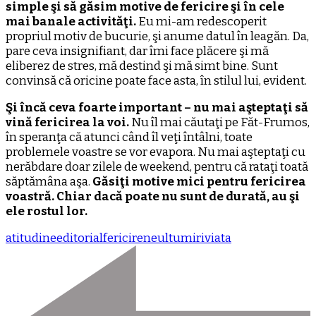
simple şi să găsim motive de fericire şi în cele
mai banale activităţi.
Eu mi-am redescoperit
propriul motiv de bucurie, şi anume datul în leagăn. Da,
pare ceva insignifiant, dar îmi face plăcere şi mă
eliberez de stres, mă destind şi mă simt bine. Sunt
convinsă că oricine poate face asta, în stilul lui, evident.
Şi încă ceva foarte important – nu mai aşteptaţi să
vină fericirea la voi.
Nu îl mai căutaţi pe Făt-Frumos,
în speranţa că atunci când îl veţi întâlni, toate
problemele voastre se vor evapora. Nu mai aşteptaţi cu
nerăbdare doar zilele de weekend, pentru că rataţi toată
săptămâna aşa.
Găsiţi motive mici pentru fericirea
voastră. Chiar dacă poate nu sunt de durată, au şi
ele rostul lor.
atitudine
editorial
fericire
neultumiri
viata