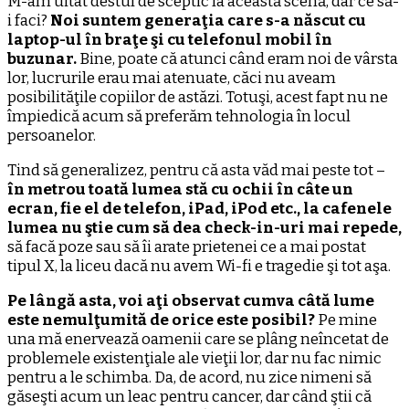
M-am uitat destul de sceptic la această scenă, dar ce să-
i faci?
Noi suntem generaţia care s-a născut cu
laptop-ul în braţe şi cu telefonul mobil în
buzunar.
Bine, poate că atunci când eram noi de vârsta
lor, lucrurile erau mai atenuate, căci nu aveam
posibilităţile copiilor de astăzi. Totuşi, acest fapt nu ne
împiedică acum să preferăm tehnologia în locul
persoanelor.
Tind să generalizez, pentru că asta văd mai peste tot –
în metrou toată lumea stă cu ochii în câte un
ecran, fie el de telefon, iPad, iPod etc., la cafenele
lumea nu ştie cum să dea check-in-uri mai repede,
să facă poze sau să îi arate prietenei ce a mai postat
tipul X, la liceu dacă nu avem Wi-fi e tragedie şi tot aşa.
Pe lângă asta, voi aţi observat cumva câtă lume
este nemulţumită de orice este posibil?
Pe mine
una mă enervează oamenii care se plâng neîncetat de
problemele existenţiale ale vieţii lor, dar nu fac nimic
pentru a le schimba. Da, de acord, nu zice nimeni să
găseşti acum un leac pentru cancer, dar când ştii că