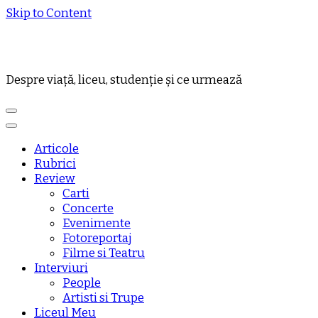
Skip to Content
Despre viață, liceu, studenție și ce urmează
Articole
Rubrici
Review
Carti
Concerte
Evenimente
Fotoreportaj
Filme si Teatru
Interviuri
People
Artisti si Trupe
Liceul Meu