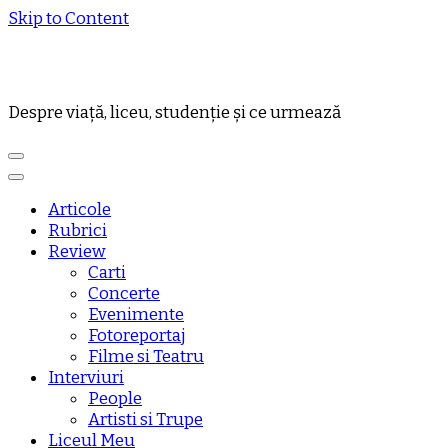
Skip to Content
Despre viață, liceu, studenție și ce urmează
Articole
Rubrici
Review
Carti
Concerte
Evenimente
Fotoreportaj
Filme si Teatru
Interviuri
People
Artisti si Trupe
Liceul Meu