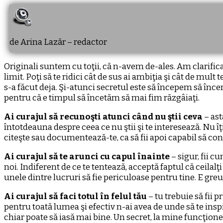
de Arina Lazăr – redactor
Originali suntem cu toţii, că n-avem de-ales. Am clarificat 
limit. Poţi să te ridici cât de sus ai ambiţia şi cât de mu
s-a făcut deja. Şi-atunci secretul este să începem să înce
pentru că e timpul să încetăm să mai fim răzgâiaţi.
Ai curajul să recunoşti atunci când nu ştii ceva
– ast
întotdeauna despre ceea ce nu ştii şi te interesează. Nu îţi
citeşte sau documentează-te, ca să fii apoi capabil să con
Ai curajul să te arunci cu capul înainte
– sigur, fii c
noi. Indiferent de ce te tentează, acceptă faptul că ceilalţ
unele dintre lucruri să fie periculoase pentru tine. E greu 
Ai curajul să faci totul în felul tău
– tu trebuie să fii 
pentru toată lumea şi efectiv n-ai avea de unde să te inspir
chiar poate să iasă mai bine. Un secret, la mine funcţionea