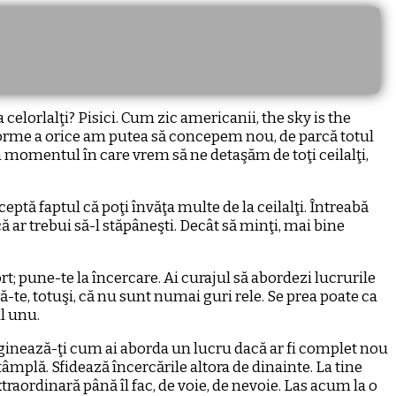
 celorlalţi? Pisici. Cum zic americanii, the sky is the
nt forme a orice am putea să concepem nou, de parcă totul
în momentul în care vrem să ne detaşăm de toţi ceilalţi,
ptă faptul că poţi învăţa multe de la ceilalţi. Întreabă
că ar trebui să-l stăpâneşti. Decât să minţi, mai bine
ort; pune-te la încercare. Ai curajul să abordezi lucrurile
ră-te, totuşi, că nu sunt numai guri rele. Se prea poate ca
ul unu.
imaginează-ţi cum ai aborda un lucru dacă ar fi complet nou
tâmplă. Sfidează încercările altora de dinainte. La tine
traordinară până îl fac, de voie, de nevoie. Las acum la o