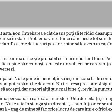
asta. Bon. Întrebarea e cât de sus poţi să te ridici deasupra
lt te crezi în stare. Problema vine atunci când peste tot su
rcăm. E o serie de lucruri pe care e bine să le avem în cap 
a înseamnă orice şi e probabil cel mai important lucru. Acce
 fie ruşine să recunoşti, chit că e un subiect pe care simţi 
versezi.
umpătat. Nu te pune în pericol, însă ieşi din zona ta de conf
i s-ar putea să nu fie de acord. Nu te stresa prea tare. Asigu
să accepţi, dar uneori alţii ştiu mai bine. Şi revin la punct
prima persoană în care să ai încredere. Uită de ceilalţi şi 
i. Nu te uita în stânga şi în dreapta şi asumă-ţi orice se în
ză – trag de mine să fac orice lucru de care îmi e o frică ex