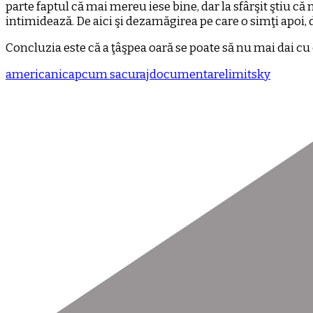
parte faptul că mai mereu iese bine, dar la sfârşit ştiu că 
intimidează. De aici şi dezamăgirea pe care o simţi apoi, da
Concluzia este că a ţâşpea oară se poate să nu mai dai cu ca
americani
cap
cum sa
curaj
documentare
limit
sky