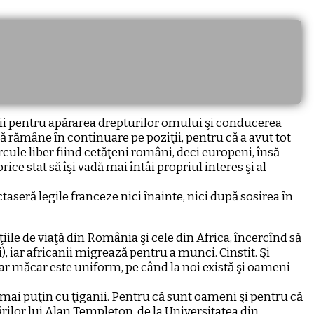
aţii pentru apărarea drepturilor omului şi conducerea
că rămâne în continuare pe poziţii, pentru că a avut tot
rcule liber fiind cetăţeni români, deci europeni, însă
ice stat să îşi vadă mai întâi propriul interes şi al
ctaseră legile franceze nici înainte, nici după sosirea în
iţiile de viaţă din România şi cele din Africa, încercînd să
), iar africanii migrează pentru a munci. Cinstit. Şi
dar măcar este uniform, pe când la noi există şi oameni
tât mai puţin cu ţiganii. Pentru că sunt oameni şi pentru că
ărilor lui Alan Templeton, de la Universitatea din