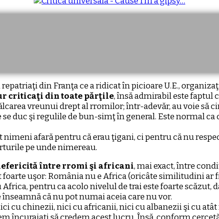
repatriaţi din Franţa ce a ridicat în picioare U.E., organiz
r criticaţi din toate părţile
, însă admirabil este faptul 
ălcarea vreunui drept al rromilor; într-adevăr, au voie să ci
e se duc şi regulile de bun-simţ în general. Este normal ca or
dat nimeni afară pentru că erau ţigani, ci pentru că nu respe
corturile pe unde nimereau.
efericită între rromi şi africani
, mai exact, între cond
t foarte uşor: România nu e Africa (oricâte similitudini ar fi
frica, pentru ca acolo nivelul de trai este foarte scăzut, 
ce înseamnă că nu pot numai aceia care nu vor.
nici cu chinezii, nici cu africanii, nici cu albanezii şi cu a
ntem încurajaţi să credem acest lucru. Însă, conform cercet