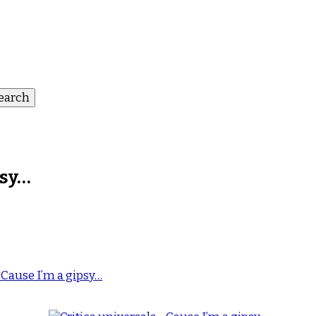
psy…
 Cause I’m a gipsy…