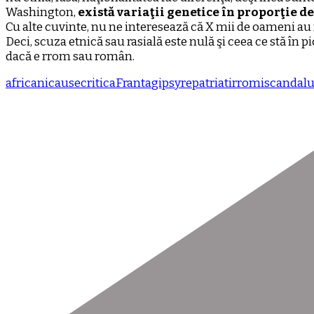
Washington,
există variaţii genetice în proporţie d
Cu alte cuvinte, nu ne interesează că X mii de oameni au fo
Deci, scuza etnică sau rasială este nulă şi ceea ce stă în p
dacă e rrom sau român.
africani
cause
critica
Franta
gipsy
repatriati
rromi
scandal
u