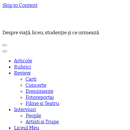
Skip to Content
Despre viață, liceu, studenție și ce urmează
Articole
Rubrici
Review
Carti
Concerte
Evenimente
Fotoreportaj
Filme si Teatru
Interviuri
People
Artisti si Trupe
Liceul Meu