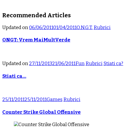
Recommended Articles
Updated on
06/06/2011
01/04/2011
O.N.G.T.
Rubrici
ONGT: Vrem MaiMultVerde
Updated on
27/11/2013
21/06/2011
Fun
Rubrici
Stiati ca?
Stiati ca…
25/11/2011
25/11/2011
Games
Rubrici
Counter Strike Global Offensive