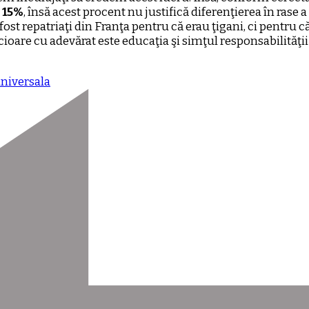
e 15%
, însă acest procent nu justifică diferenţierea în rase 
st repatriaţi din Franţa pentru că erau ţigani, ci pentru că
icioare cu adevărat este educaţia şi simţul responsabilităţii
niversala