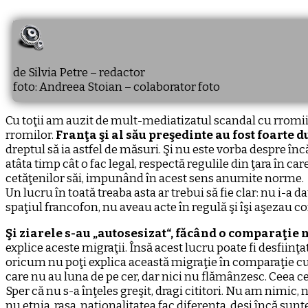
de Silvia Petre – redactor
foto: Andreea Stoian – colaborator foto
Cu toţii am auzit de mult-mediatizatul scandal cu rromii 
rromilor.
Franţa şi al său preşedinte au fost foarte du
dreptul să ia astfel de măsuri. Şi nu este vorba despre înc
atâta timp cât o fac legal, respectă regulile din ţara în car
cetăţenilor săi, impunând în acest sens anumite norme.
Un lucru în toată treaba asta ar trebui să fie clar: nu i-a 
spaţiul francofon, nu aveau acte în regulă şi îşi aşezau 
Şi ziarele s-au „autosesizat“, făcând o comparaţie n
explice aceste migraţii. Însă acest lucru poate fi desfiinţa
oricum nu poţi explica această migraţie în comparaţie cu A
care nu au luna de pe cer, dar nici nu flămânzesc. Ceea 
Sper că nu s-a înţeles greşit, dragi cititori. Nu am nimic, 
nu etnia, rasa, naţionalitatea fac diferenţa, deşi încă su