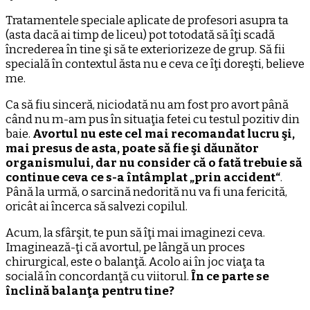
Tratamentele speciale aplicate de profesori asupra ta
(asta dacă ai timp de liceu) pot totodată să îţi scadă
încrederea în tine şi să te exteriorizeze de grup. Să fii
specială în contextul ăsta nu e ceva ce îţi doreşti, believe
me.
Ca să fiu sinceră, niciodată nu am fost pro avort până
când nu m-am pus în situaţia fetei cu testul pozitiv din
baie.
Avortul nu este cel mai recomandat lucru şi,
mai presus de asta, poate să fie şi dăunător
organismului, dar nu consider că o fată trebuie să
continue ceva ce s-a întâmplat „prin accident“
.
Până la urmă, o sarcină nedorită nu va fi una fericită,
oricât ai încerca să salvezi copilul.
Acum, la sfârşit, te pun să îţi mai imaginezi ceva.
Imaginează-ţi că avortul, pe lângă un proces
chirurgical, este o balanţă. Acolo ai în joc viaţa ta
socială în concordanţă cu viitorul.
În ce parte se
înclină balanţa pentru tine?