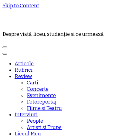
Skip to Content
Despre viață, liceu, studenție și ce urmează
Articole
Rubrici
Review
Carti
Concerte
Evenimente
Fotoreportaj
Filme si Teatru
Interviuri
People
Artisti si Trupe
Liceul Meu