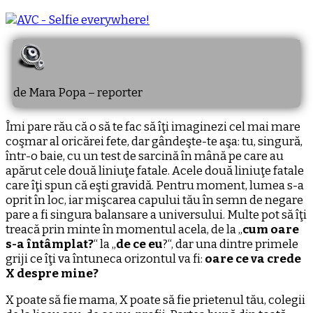
de Mara Popa – reporter
Îmi pare rău că o să te fac să îţi imaginezi cel mai mare
coşmar al oricărei fete, dar gândeşte-te aşa: tu, singură,
într-o baie, cu un test de sarcină în mână pe care au
apărut cele două liniuţe fatale. Acele două liniuţe fatale
care îţi spun că eşti gravidă. Pentru moment, lumea s-a
oprit în loc, iar mişcarea capului tău în semn de negare
pare a fi singura balansare a universului. Multe pot să îţi
treacă prin minte în momentul acela, de la „
cum oare
s-a întâmplat?
“ la „
de ce eu
?“, dar una dintre primele
griji ce îţi va întuneca orizontul va fi:
oare ce va crede
X despre mine?
X poate să fie mama, X poate să fie prietenul tău, colegii