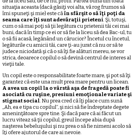
de la liceu sau, de ce nu, profii. Partea bună din toată
situaţia aceasta (dacă găsiţi voi alta, vă rog frumos să
îmi spuneţi şi mie) este că
în sfârşit o să îţi poţi da
seama care îţi sunt adevăraţii prieteni
. Şi, totuşi,
cum o să mai poţi să ţii legătura cu prietenii tăi cei mai
buni, dacă în timp ce ei or să fie la liceu să dea Bac-ul, tu
o să fii acasă, legănând un cărucior? Încetul cu încetul,
legăturile cu amicii tăi, care ţi-au jurat că nu or să te
judece niciodată şi că o să îţi fie alături mereu, se vor
strica, deoarece copilul o să devină centrul de interes al
vieţii tale.
Un copil este o responsabilitate foarte mare, şi pot să îţi
garantez că este una mult prea mare pentru un licean.
A avea un copil la o vârstă aşa de fragedă poate fi
asociată cu ruşine, presiuni emoţionale variate şi
stigmat social
. Nu prea cred că îţi place cum sună
„Ah, ea e tipa cu copilul“, şi nici să fie îndreptate degete
ameninţătoare spre tine. Şi dacă pare că ai făcut un
lucru viteaz să ţii copilul, greul începe abia după
naşterea bebeluşului şi nu prea o să fie nimeni acolo să
îţi ofere ajutorul de care ai nevoie.