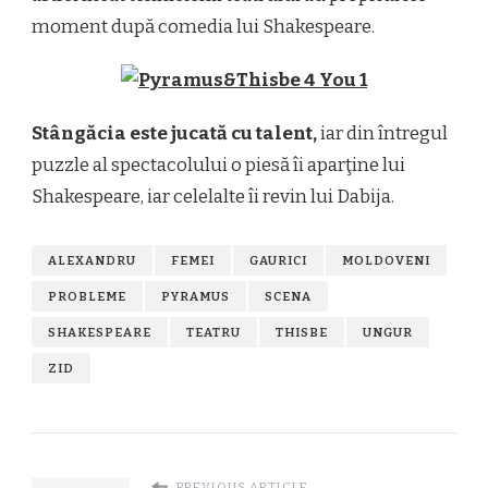
moment după comedia lui Shakespeare.
Stângăcia este jucată cu talent,
iar din întregul
puzzle al spectacolului o piesă îi aparţine lui
Shakespeare, iar celelalte îi revin lui Dabija.
ALEXANDRU
FEMEI
GAURICI
MOLDOVENI
PROBLEME
PYRAMUS
SCENA
SHAKESPEARE
TEATRU
THISBE
UNGUR
ZID
PREVIOUS ARTICLE