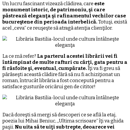
Un lucru fascinant vizează clădirea, care
este
monument istoric, de patrimoniu, şi care
păstrează eleganţa şi rafinamentul vechilor case
bucureştene din perioada interbelică.
Totuşi, există
acel ,,ceva“ ce reuşeşte să atragă atenţia clienţilor.
La ce mă refer?
La parterul acestei librării vei fi
întâmpinat de multe rafturi cu cărţi, gata pentru a
fi răsfoite şi, eventual, cumpărate.
Îţi va fi greu să
părăseşti această clădire fără să nu fi achiziţionat un
roman, întrucât librăria a fost concepută pentru a
satisface gusturile oricărui gen de cititor!
Dacă doreşti să mergi să descoperi ce se află la etaj,
poezia lui Mihai Beniuc, ,,Ultima scrisoare“ îţi va ghida
paşii.
Nu uita să te uiţi sub trepte, deoarece vei