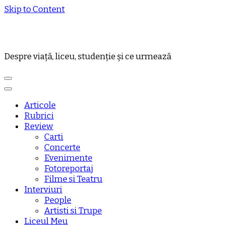
Skip to Content
Despre viață, liceu, studenție și ce urmează
Articole
Rubrici
Review
Carti
Concerte
Evenimente
Fotoreportaj
Filme si Teatru
Interviuri
People
Artisti si Trupe
Liceul Meu