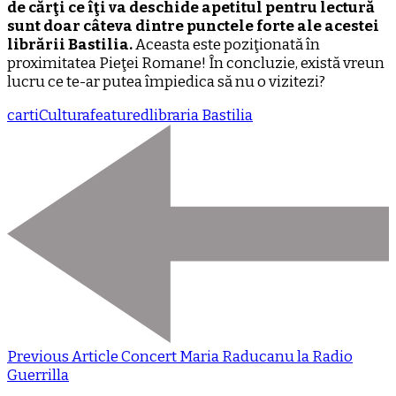
de cărţi ce îţi va deschide apetitul pentru lectură
sunt doar câteva dintre punctele forte ale acestei
librării Bastilia.
Aceasta este poziţionată în
proximitatea Pieţei Romane! În concluzie, există vreun
lucru ce te-ar putea împiedica să nu o vizitezi?
carti
Cultura
featured
libraria Bastilia
Previous Article
Concert Maria Raducanu la Radio
Guerrilla