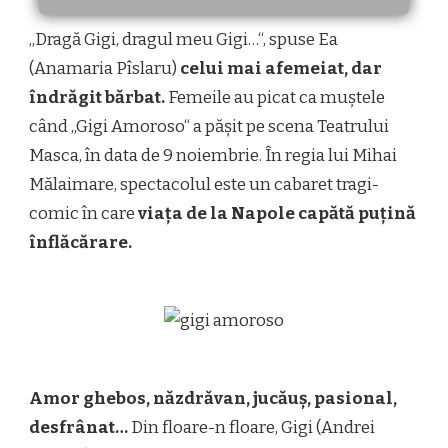
„Dragă Gigi, dragul meu Gigi…“, spuse Ea
(Anamaria Pîslaru)
celui mai afemeiat, dar
îndrăgit bărbat.
Femeile au picat ca muștele
când „Gigi Amoroso“ a pășit pe scena Teatrului
Masca, în data de 9 noiembrie. În regia lui Mihai
Mălaimare, spectacolul este un cabaret tragi-
comic în care
viața de la Napole capătă puțină
înflăcărare.
Amor ghebos, năzdrăvan, jucăuș, pasional,
desfrânat…
Din floare-n floare, Gigi (Andrei