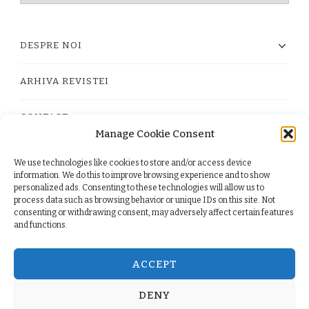
DESPRE NOI
ARHIVA REVISTEI
CONTACT
Manage Cookie Consent
We use technologies like cookies to store and/or access device
PRIVACY POLICY
information. We do this to improve browsing experience and to show
personalized ads. Consenting to these technologies will allow us to
process data such as browsing behavior or unique IDs on this site. Not
TERMS
consenting or withdrawing consent, may adversely affect certain features
and functions.
COOKIE POLICY (EU)
ACCEPT
DENY