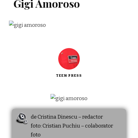
Gigi Amoroso
TEEN PRESS
de Cristina Dinescu – redactor
foto: Cristian Puchiu – colaborator
foto