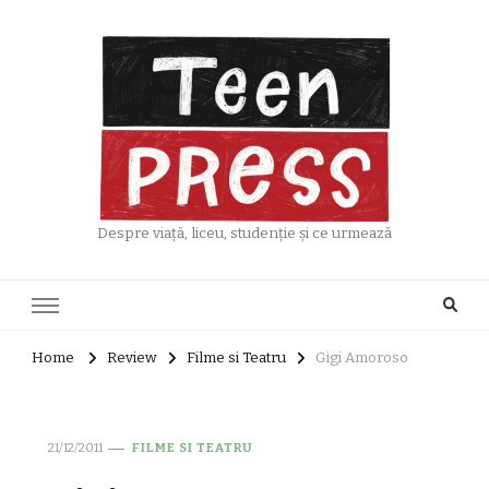
Despre viață, liceu, studenție și ce urmează
Home
Review
Filme si Teatru
Gigi Amoroso
21/12/2011
FILME SI TEATRU