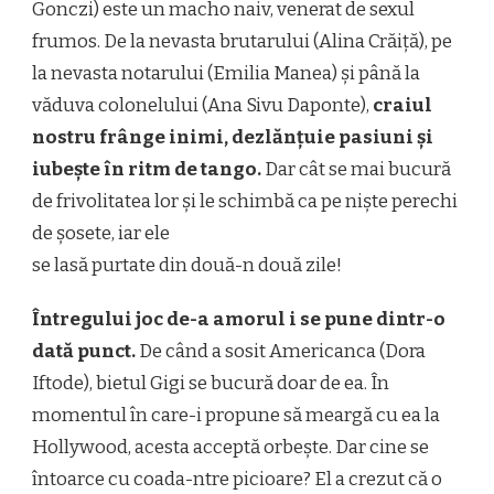
Gonczi) este un macho naiv, venerat de sexul
frumos. De la nevasta brutarului (Alina Crăiță), pe
la nevasta notarului (Emilia Manea) și până la
văduva colonelului (Ana Sivu Daponte),
craiul
nostru frânge inimi, dezlănțuie pasiuni și
iubește în ritm de tango.
Dar cât se mai bucură
de frivolitatea lor și le schimbă ca pe niște perechi
de șosete, iar ele
se lasă purtate din două-n două zile!
Întregului joc de-a amorul i se pune dintr-o
dată punct.
De când a sosit Americanca (Dora
Iftode), bietul Gigi se bucură doar de ea. În
momentul în care-i propune să meargă cu ea la
Hollywood, acesta acceptă orbește. Dar cine se
întoarce cu coada-ntre picioare? El a crezut că o