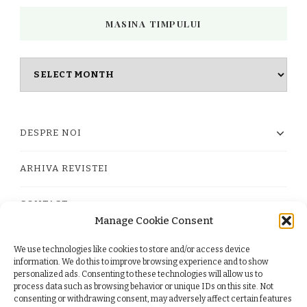
MASINA TIMPULUI
Masina
timpului
DESPRE NOI
ARHIVA REVISTEI
CONTACT
Manage Cookie Consent
We use technologies like cookies to store and/or access device
PRIVACY POLICY
information. We do this to improve browsing experience and to show
personalized ads. Consenting to these technologies will allow us to
process data such as browsing behavior or unique IDs on this site. Not
TERMS
consenting or withdrawing consent, may adversely affect certain features