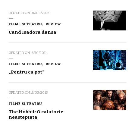
UPDATED ON
04/03/2012
FILME SI TEATRU
REVIEW
Cand Isadora dansa
UPDATED ON
18/10/2011
FILME SI TEATRU
REVIEW
„Pentru ca pot“
UPDATED ON
15/03/2013
FILME SI TEATRU
The Hobbit: O calatorie
neasteptata