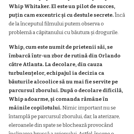
Whip Whitaker. El este un pilot de succes,
puțin cam excentric și cu destule secrete.
Încă
de la începutul filmului putem observa o
problemă a căpitanului cu băutura și drogurile.
Whip, cum este numit de prietenii săi, se
îmbarcă într-un zbor de rutină din Orlando
către Atlanta. La decolare, din cauza
turbulențelor, echipajul ia decizia ca
băuturile alcoolice să nu mai fie servite pe
parcursul zborului. După o decolare dificilă,
Whip adoarme, și comanda rămâne în
mâinile copilotului.
Nimic important nu se
întamplă pe parcursul zborului, dar, la aterizare,
eleroanele din spate se blochează provocând
înclinarea bruscă a avionului. Astfel, începe o