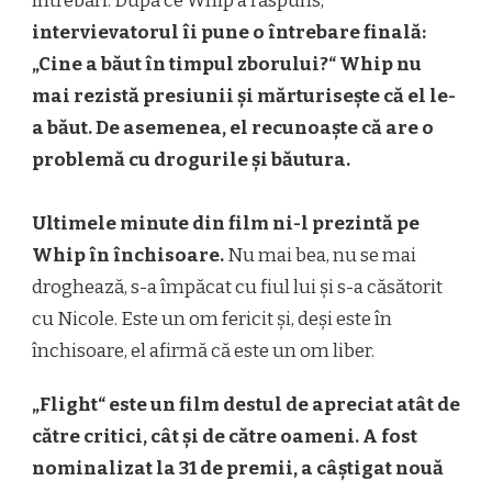
întrebări. După ce Whip a răspuns,
intervievatorul îi pune o întrebare finală:
„Cine a băut în timpul zborului?“ Whip nu
mai rezistă presiunii și mărturisește că el le-
a băut. De asemenea, el recunoaște că are o
problemă cu drogurile și băutura.
Ultimele minute din film ni-l prezintă pe
Whip în închisoare.
Nu mai bea, nu se mai
droghează, s-a împăcat cu fiul lui și s-a căsătorit
cu Nicole. Este un om fericit și, deși este în
închisoare, el afirmă că este un om liber.
„Flight“ este un film destul de apreciat atât de
către critici, cât și de către oameni. A fost
nominalizat la 31 de premii, a câștigat nouă