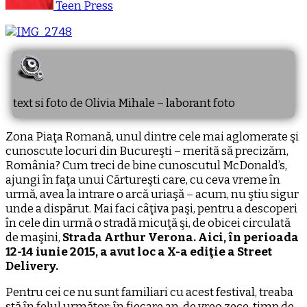
Teen Press
text si foto de Olivia Mihale – laborant foto
Zona Piaţa Romană, unul dintre cele mai aglomerate şi
cunoscute locuri din Bucureşti – merită să precizăm,
România? Cum treci de bine cunoscutul McDonald’s,
ajungi în faţa unui Cărtureşti care, cu ceva vreme în
urmă, avea la intrare o arcă uriaşă – acum, nu ştiu sigur
unde a dispărut. Mai faci câţiva paşi, pentru a descoperi
în cele din urmă o stradă micuţă şi, de obicei circulată
de maşini,
Strada Arthur Verona. Aici, în perioada
12-14 iunie 2015, a avut loc a X-a ediţie a Street
Delivery.
Pentru cei ce nu sunt familiari cu acest festival, treaba
stă în felul următor: în fiecare an, de vreo zece, timp de