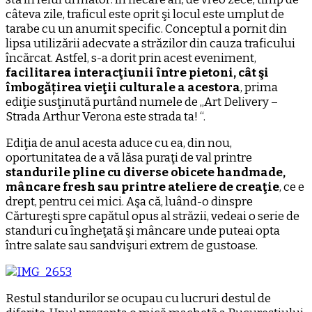
câteva zile, traficul este oprit şi locul este umplut de
tarabe cu un anumit specific. Conceptul a pornit din
lipsa utilizării adecvate a străzilor din cauza traficului
încărcat. Astfel, s-a dorit prin acest eveniment,
facilitarea interacţiunii între pietoni, cât şi
îmbogățirea vieţii culturale a acestora
, prima
ediţie susţinută purtând numele de „Art Delivery –
Strada Arthur Verona este strada ta! “.
Ediţia de anul acesta aduce cu ea, din nou,
oportunitatea de a vă lăsa puraţi de val printre
standurile pline cu diverse obicete handmade,
mâncare fresh sau printre ateliere de creaţie
, ce e
drept, pentru cei mici. Aşa că, luând-o dinspre
Cărtureşti spre capătul opus al străzii, vedeai o serie de
standuri cu îngheţată şi mâncare unde puteai opta
între salate sau sandvişuri extrem de gustoase.
Restul standurilor se ocupau cu lucruri destul de