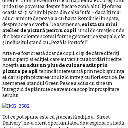
diferite. Unul prezenta o mică machetă a Bucureştiului,
unde ţi se povestea despre fiecare zonă, altul îţi oferea
ocazia să-ţi schimbi poza din calsa întâi – dacă îţi mai
aduci aminte de poza aia cu harta României în spate,
despre aceea e vorba. De asemenea,
exista un mini
atelier de pictură pentru copii
, unul de creaţie unde
din beţe colorate scoteai forme geometrice spaţiale, cât
şi nelipsitul stand cu „Poză la Portofel“.
Arta n-a fost creată doar de copii, ci şi de către diferiţi
participanţi ai ediţiei, care au venit cu abordări inedite.
Aceştia
au adus un plus de culoare atât prin
pictura pe apă
, tehincă interesantă prin neobişnuinţa
ei, dar şi prin pictarea unui zid întreg cu flori exotice. De
asemenea, standul Green Peace a adus cu sine un
întreg zid de plăntuţe ce aveau ca scop împrospătare
aerului.
Tot ce pot spune este că şi această ediţie a „Street
Delivery“ ne-a oferit oportunitatea de a explora o stradă