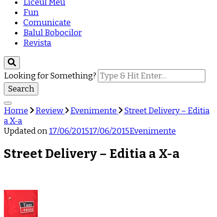
Liceul Meu
Fun
Comunicate
Balul Bobocilor
Revista
Looking for Something?
Home
Review
Evenimente
Street Delivery – Editia
a X-a
Updated on
17/06/2015
17/06/2015
Evenimente
Street Delivery – Editia a X-a