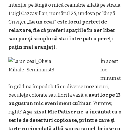
intenţie, pe lângă o mică ceainărie aflată pe strada
Luigi Cazzavillan, numărul 25, undeva pe lângă
Griviţei.
„La un ceai“ este locul perfect de
relaxare, fie că preferi spaţiile în aer liber
sau pur şi simplu să stai între patru pereţi
puţin mai aranjaţi.
În acest
loc
minunat,
în grădina împodobită cu diverse mozaicuri,
beculeţe colorate sau flori la vază, a
avut loc pe 13
august un mic eveniment culinar
. Yummy,
right?
Aşa-zisul Mic Patiser ne-a încântat cu o
serie de deserturi copioase, printre care şi
tarte cu ciocolată albă sau caramel, brioşe cu