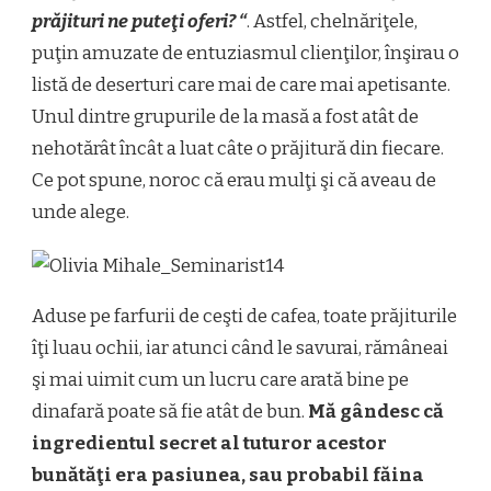
prăjituri ne puteţi oferi?
“
. Astfel, chelnăriţele,
puţin amuzate de entuziasmul clienţilor, înşirau o
listă de deserturi care mai de care mai apetisante.
Unul dintre grupurile de la masă a fost atât de
nehotărât încât a luat câte o prăjitură din fiecare.
Ce pot spune, noroc că erau mulţi şi că aveau de
unde alege.
Aduse pe farfurii de ceşti de cafea, toate prăjiturile
îţi luau ochii, iar atunci când le savurai, rămâneai
şi mai uimit cum un lucru care arată bine pe
dinafară poate să fie atât de bun.
Mă gândesc că
ingredientul secret al tuturor acestor
bunătăţi era pasiunea, sau probabil făina