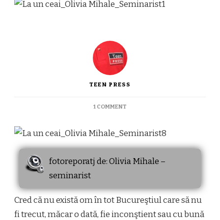
TEEN PRESS
ON
1 COMMENT
LA
UN
CEAI
CU
MICUL
fotoreporatj de: Olivia Mihale –
PATISER
seminarist
Cred că nu există om în tot Bucureştiul care să nu
fi trecut, măcar o dată, fie inconştient sau cu bună