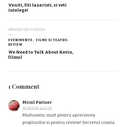
Veniti, fiti lazaristi, si veti
intelege!
UPDATED ON
27/01/2013
EVENIMENTE
FILME SI TEATRU
REVIEW
We Need to Talk About Kevin,
filmul
1 Comment
Micul Patiser
16/08/2014 at 22:06
Multumesc mult pentru aprecierea
prajiturilor si pentru review! Secretul consta