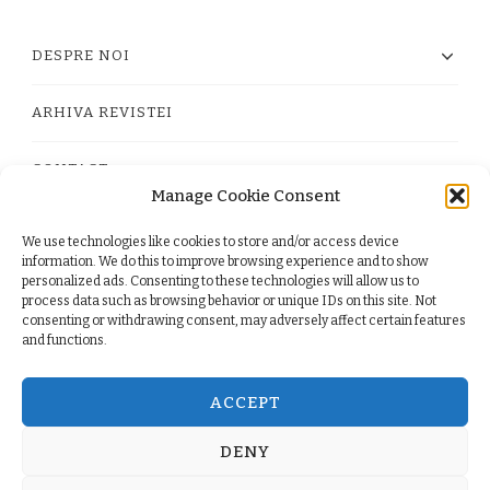
DESPRE NOI
ARHIVA REVISTEI
CONTACT
Manage Cookie Consent
We use technologies like cookies to store and/or access device
PRIVACY POLICY
information. We do this to improve browsing experience and to show
personalized ads. Consenting to these technologies will allow us to
process data such as browsing behavior or unique IDs on this site. Not
TERMS
consenting or withdrawing consent, may adversely affect certain features
and functions.
COOKIE POLICY (EU)
ACCEPT
DENY
© Copyright 2026
. All Rights Reserved.
Yummy Recipe