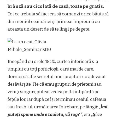
brânză sau cicolată de casă, toate pe gratis.
Tot ce trebuia să faci era să comanzi orice băutură
din meniul ceainăriei şi primeai împreună cu
aceasta un desert de să te lingi pe degete.
Începând cu orele 18:30, curtea interioară s-a
umplut cu toţi pofticioşii, care mai de care,
dornici să afle secretul unei prăjituri cu adevărat
desăvârşite. Fie că erau grupuri de prieteni sau
veniţi singuri, puteai vedea pofta întipărită pe
feţele lor. Iar după ce îşi terminau ceaiul, cafeaua
sau fresh-ul, următoarea întrebare, pe lângă:
„
Îmi
puteţi spune unde e toaleta, vă rog?
“
, era
„
Şi ce