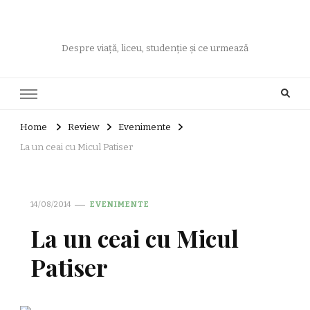
Despre viață, liceu, studenție și ce urmează
Home
Review
Evenimente
La un ceai cu Micul Patiser
14/08/2014
EVENIMENTE
La un ceai cu Micul
Patiser