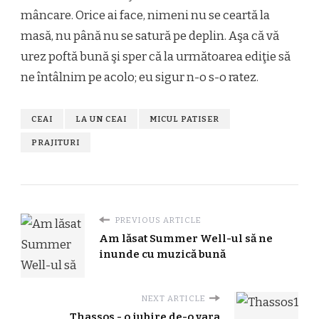
mâncare. Orice ai face, nimeni nu se ceartă la
masă, nu până nu se satură pe deplin. Aşa că vă
urez poftă bună şi sper că la următoarea ediţie să
ne întâlnim pe acolo; eu sigur n-o s-o ratez.
CEAI
LA UN CEAI
MICUL PATISER
PRAJITURI
PREVIOUS ARTICLE
Am lăsat Summer Well-ul să ne
inunde cu muzică bună
NEXT ARTICLE
Thassos - o iubire de-o vara