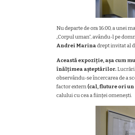
Nu departe de ora 16:00, a unei marț
„Corpul uman“, avându-l pe dom
Andrei Marina
drept invitat al 
Această expoziție, așa cum mulț
înălțimea așteptărilor.
Lucrăril
observându-se încercarea de a s
factor extern
(cal, fluture ori u
calului cu cea a ființei omenești.