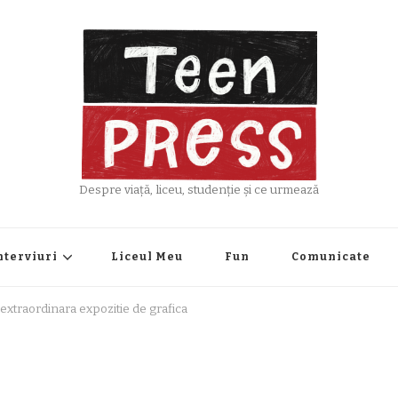
Despre viață, liceu, studenție și ce urmează
nterviuri
Liceul Meu
Fun
Comunicate
extraordinara expozitie de grafica