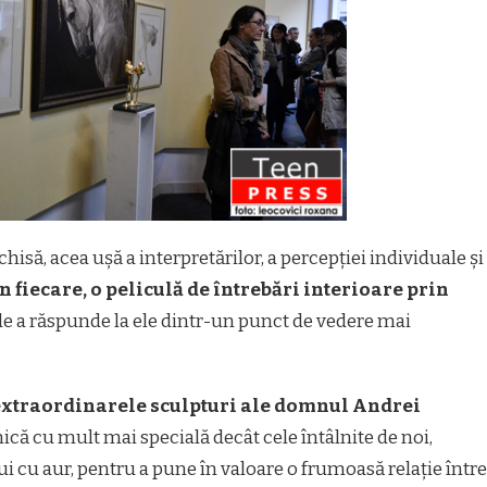
hisă, acea ușă a interpretărilor, a percepției individuale și
 în fiecare, o peliculă de întrebări interioare prin
a de a răspunde la ele dintr-un punct de vedere mai
extraordinarele sculpturi ale domnul Andrei
că cu mult mai specială decât cele întâlnite de noi,
i cu aur, pentru a pune în valoare o frumoasă relație între