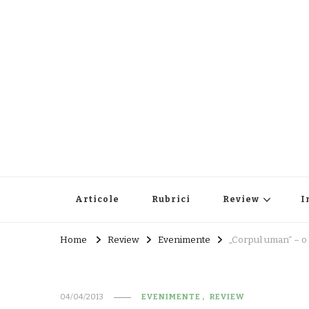
Articole
Rubrici
Review
I
Home
Review
Evenimente
„Corpul uman“ – o 
04/04/2013
EVENIMENTE
REVIEW