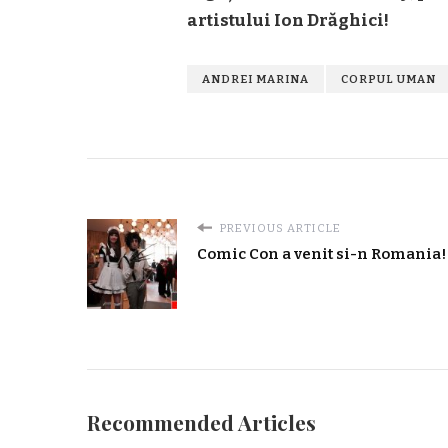
artistului Ion Drăghici!
ANDREI MARINA
CORPUL UMAN
PREVIOUS ARTICLE
Comic Con a venit si-n Romania!
Recommended Articles