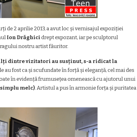
i de 2 aprilie 2013, a avut loc și vernisajul expoziției
nul
Ion Drăghici
drept expozant, iar pe sculptorul
dragului nostru artist făuritor.
i dintre vizitatori au susținut, s-a ridicat la
e au fost ca și scufundate în forță și eleganță, cel mai des
coate în evidență frumusețea omenească cu ajutorul unui
n simplu melc)
. Artistul a pus în armonie forța și puritatea