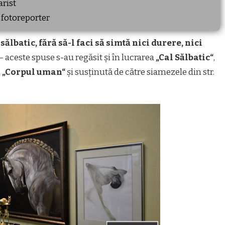
arist
 fotoreporter
sălbatic, fără să-l faci să simtă nici durere, nici
– aceste spuse s-au regăsit și în lucrarea
„Cal Sălbatic“
,
i
„Corpul uman“
și susținută de către siamezele din str.