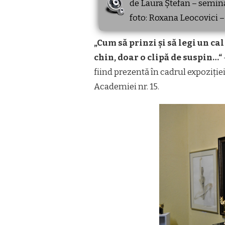
de Laura Ștefan – semin
foto: Roxana Leocovici –
„Cum să prinzi și să legi un cal 
chin, doar o clipă de suspin…“
fiind prezentă în cadrul expoziție
Academiei nr. 15.