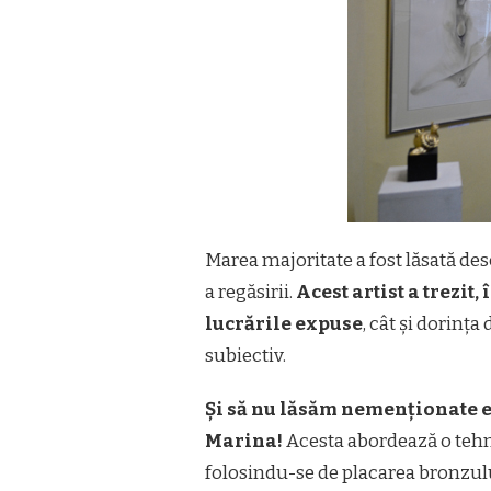
Marea majoritate a fost lăsată desc
a regăsirii.
Acest artist a trezit,
lucrările expuse
, cât și dorinț
subiectiv.
Și să nu lăsăm nemenționate 
Marina!
Acesta abordează o tehni
folosindu-se de placarea bronzulu