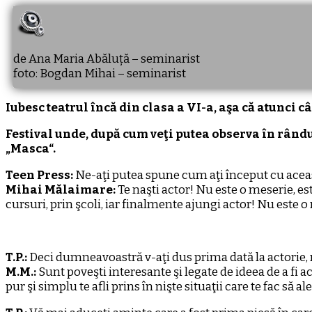
de Ana Maria Abăluță – seminarist
foto: Bogdan Mihai – seminarist
Iubesc teatrul încă din clasa a VI-a, aşa că atunci 
Festival unde, după cum veţi putea observa în rându
„Masca“.
Teen Press:
Ne-aţi putea spune cum aţi început cu aceas
Mihai Mălaimare:
Te naşti actor! Nu este o meserie, este
cursuri, prin şcoli, iar finalmente ajungi actor! Nu este o 
T.P.:
Deci dumneavoastră v-aţi dus prima dată la actorie,
M.M.:
Sunt poveşti interesante şi legate de ideea de a fi ac
pur şi simplu te afli prins în nişte situaţii care te fac să 