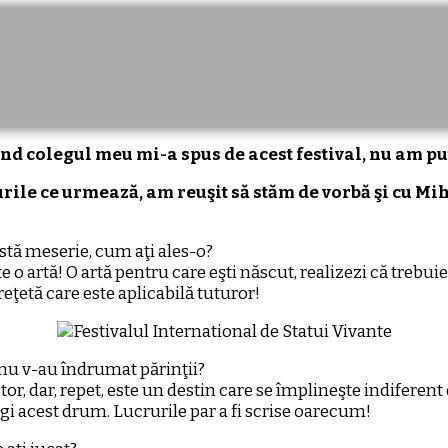
când colegul meu mi-a spus de acest festival, nu am pu
rile ce urmează, am reuşit să stăm de vorbă şi cu Mih
tă meserie, cum aţi ales-o?
 o artă! O artă pentru care eşti născut, realizezi că trebuie 
reţetă care este aplicabilă tuturor!
 nu v-au îndrumat părinţii?
tor, dar, repet, este un destin care se împlineşte indiferent
alegi acest drum. Lucrurile par a fi scrise oarecum!