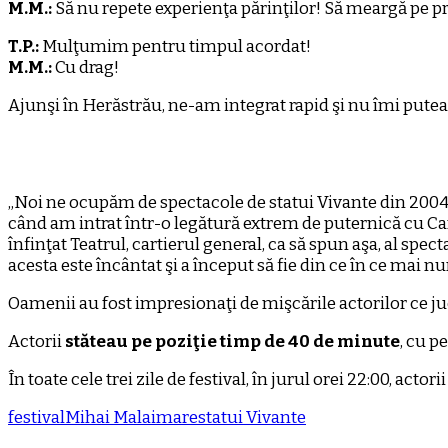
M.M.:
Să nu repete experienţa părinţilor! Să meargă pe prop
T.P.:
Mulţumim pentru timpul acordat!
M.M.:
Cu drag!
Ajunşi în Herăstrău, ne-am integrat rapid şi nu îmi pute
„Noi ne ocupăm de spectacole de statui Vivante din 2004. A
când am intrat într-o legătură extrem de puternică cu Ca
înfinţat Teatrul, cartierul general, ca să spun aşa, al sp
acesta este încântat şi a început să fie din ce în ce mai n
Oamenii au fost impresionaţi de mişcările actorilor ce juca
Actorii
stăteau pe poziţie timp de 40 de minute
, cu p
În toate cele trei zile de festival, în jurul orei 22:00, actori
festival
Mihai Malaimare
statui Vivante