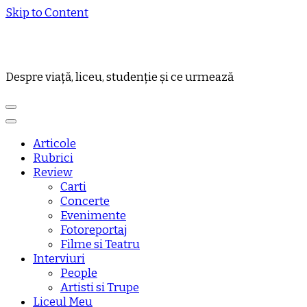
Skip to Content
Despre viață, liceu, studenție și ce urmează
Articole
Rubrici
Review
Carti
Concerte
Evenimente
Fotoreportaj
Filme si Teatru
Interviuri
People
Artisti si Trupe
Liceul Meu