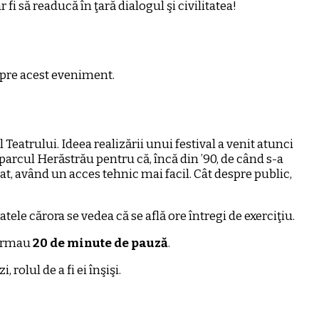
fi să readucă în ţară dialogul şi civilitatea!
spre acest eveniment.
Teatrului. Ideea realizării unui festival a venit atunci
arcul Herăstrău pentru că, încă din ’90, de când s-a
at, având un acces tehnic mai facil. Cât despre public,
tele cărora se vedea că se află ore întregi de exerciţiu.
 urmau
20 de minute de pauză
.
 rolul de a fi ei înşişi.