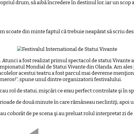
riul drum, să aibă încredere în destinul lor, iar un scop ar 
am scoate din minte faptul că trebuie neapărat să scriu de
tunci a fost realizat primul spectacol de statui Vivante al 
mpionatul Mondial de Statui Vivante din Olanda. Am ales p
ectacolelor acestui teatru a fost parcul mai devreme menţion
umeros!“, spune unul dintre organizatorii festivalului.
u rol de statui, mişcări ce erau perfect controlate şi în spa
erioade de două minute în care rămâneau neclintiţi, apoi
i au coborât de pe scena şi au preluat rolul interpretat zi de zi,