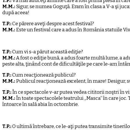
T.P.:
Vă mai aduceţi aminte care a fost prima piesă în care
M.M.:
Sigur, se numea Goguţă. Eram în clasa a V-a şi juca
după aceea!
T.P.:
Ce părere aveţi despre acest festival?
M.M.:
Este un festival care a adus în România statuile Vi
T.P.:
Cum vi s-a părut această ediţie?
M.M.:
A fost o ediţie bună, a adus foarte multă lume, a adu
peste alta, ţinând cont de dificultăţile pe care le-am întâ
T.P.:
Cum reacţionează publicul?
M.M.:
Publicul reacţionează excelent, în mare! Desigur, sunt
T.P.:
În ce spectacole v-ar putea vedea cititorii noştri în v
M.M.:
În toate spectacolele teatrului „Masca“ în care joc
întoarce în sală abia în octombrie.
T.P.:
O ultimă întrebare, ce le-aţi putea transimite tinerilo