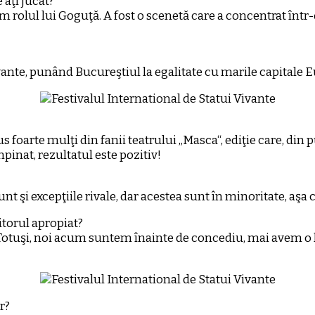
 aţi jucat?
m rolul lui Goguţă. A fost o scenetă care a concentrat într
vante, punând Bucureştiul la egalitate cu marile capitale 
s foarte mulţi din fanii teatrului „Masca“, ediţie care, din 
mpinat, rezultatul este pozitiv!
 şi excepţiile rivale, dar acestea sunt în minoritate, aşa că
iitorul apropiat?
. Totuşi, noi acum suntem înainte de concediu, mai avem o l
r?