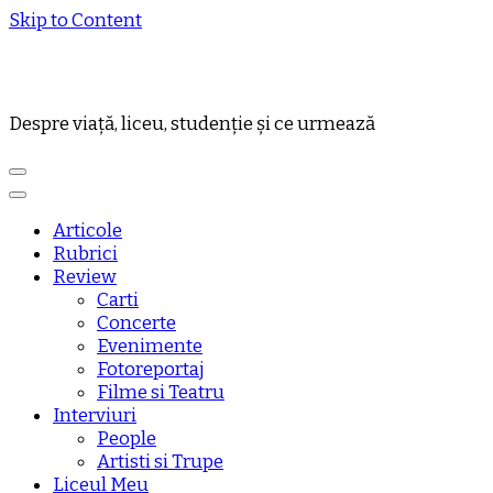
Skip to Content
Despre viață, liceu, studenție și ce urmează
Articole
Rubrici
Review
Carti
Concerte
Evenimente
Fotoreportaj
Filme si Teatru
Interviuri
People
Artisti si Trupe
Liceul Meu