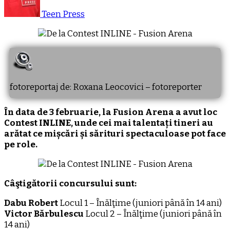
Teen Press
fotoreportaj de: Roxana Leocovici – fotoreporter
În data de 3 februarie, la Fusion Arena a avut loc
Contest INLINE, unde cei mai talentați tineri au
arătat ce mișcări și sărituri spectaculoase pot face
pe role.
Câştigătorii concursului sunt:
Dabu Robert
Locul 1 – Înălţime (juniori până în 14 ani)
Victor Bărbulescu
Locul 2 – Înălţime (juniori până în
14 ani)