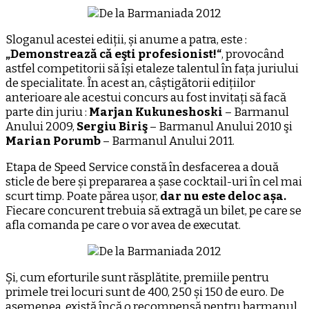
Sloganul acestei ediții, și anume a patra, este :
„Demonstrează că eşti profesionist!“
, provocând
astfel competitorii să își etaleze talentul în fața juriului
de specialitate. În acest an, câștigătorii edițiilor
anterioare ale acestui concurs au fost invitați să facă
parte din juriu :
Marjan Kukuneshoski
– Barmanul
Anului 2009,
Sergiu Biriş
– Barmanul Anului 2010 şi
Marian Porumb
– Barmanul Anului 2011.
Etapa de Speed Service constă în desfacerea a două
sticle de bere și prepararea a șase cocktail-uri în cel mai
scurt timp. Poate părea ușor,
dar nu este deloc așa.
Fiecare concurent trebuia să extragă un bilet, pe care se
afla comanda pe care o vor avea de executat.
Și, cum eforturile sunt răsplătite, premiile pentru
primele trei locuri sunt de 400, 250 și 150 de euro. De
asemenea, există încă o recompensă pentru barmanul