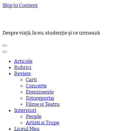
Skip to Content
Despre viață, liceu, studenție și ce urmează
Articole
Rubrici
Review
Carti
Concerte
Evenimente
Fotoreportaj
Filme si Teatru
Interviuri
People
Artisti si Trupe
Liceul Meu