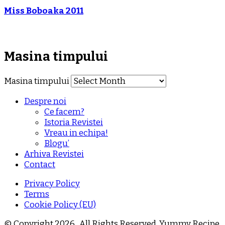
Miss Boboaka 2011
Masina timpului
Masina timpului
Despre noi
Ce facem?
Istoria Revistei
Vreau in echipa!
Blogu’
Arhiva Revistei
Contact
Privacy Policy
Terms
Cookie Policy (EU)
© Copyright 2026
. All Rights Reserved.
Yummy Recipe