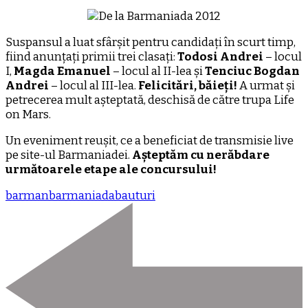
Suspansul a luat sfârșit pentru candidați în scurt timp,
fiind anunțați primii trei clasați:
Todosi Andrei
– locul
I,
Magda Emanuel
– locul al II-lea și
Tenciuc Bogdan
Andrei
– locul al III-lea.
Felicitări, băieți!
A urmat și
petrecerea mult așteptată, deschisă de către trupa Life
on Mars.
Un eveniment reușit, ce a beneficiat de transmisie live
pe site-ul Barmaniadei.
Așteptăm cu nerăbdare
următoarele etape ale concursului!
barman
barmaniada
bauturi