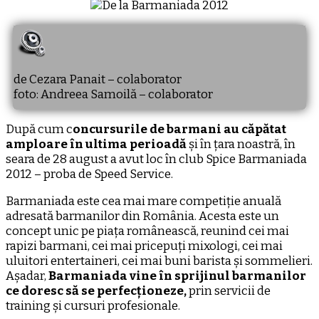
de Cezara Panait – colaborator
foto: Andreea Samoilă – colaborator
După cum c
oncursurile de barmani au căpătat
amploare în ultima perioadă
și în țara noastră, în
seara de 28 august a avut loc în club Spice Barmaniada
2012 – proba de Speed Service.
Barmaniada este cea mai mare competiție anuală
adresată barmanilor din România. Acesta este un
concept unic pe piața românească, reunind cei mai
rapizi barmani, cei mai pricepuți mixologi, cei mai
uluitori entertaineri, cei mai buni barista și sommelieri.
Așadar,
Barmaniada vine în sprijinul barmanilor
ce doresc să se perfecționeze,
prin servicii de
training și cursuri profesionale.