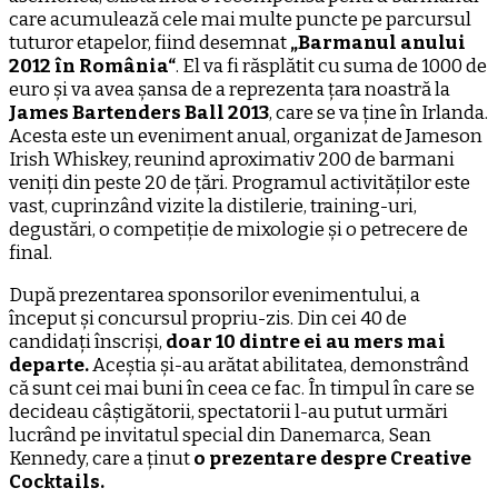
care acumulează cele mai multe puncte pe parcursul
tuturor etapelor, fiind desemnat
„Barmanul anului
2012 în România“
. El va fi răsplătit cu suma de 1000 de
euro și va avea șansa de a reprezenta țara noastră la
James Bartenders Ball 2013
, care se va ține în Irlanda.
Acesta este un eveniment anual, organizat de Jameson
Irish Whiskey, reunind aproximativ 200 de barmani
veniți din peste 20 de țări. Programul activităților este
vast, cuprinzând vizite la distilerie, training-uri,
degustări, o competiție de mixologie și o petrecere de
final.
După prezentarea sponsorilor evenimentului, a
început și concursul propriu-zis. Din cei 40 de
candidați înscriși,
doar 10 dintre ei au mers mai
departe.
Aceștia și-au arătat abilitatea, demonstrând
că sunt cei mai buni în ceea ce fac. În timpul în care se
decideau câștigătorii, spectatorii l-au putut urmări
lucrând pe invitatul special din Danemarca, Sean
Kennedy, care a ținut
o prezentare despre Creative
Cocktails.