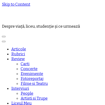
Skip to Content
Despre viață, liceu, studenție și ce urmează
Articole
Rubrici
Review
Carti
Concerte
Evenimente
Fotoreportaj
Filme si Teatru
Interviuri
People
Artisti si Trupe
Liceul Meu