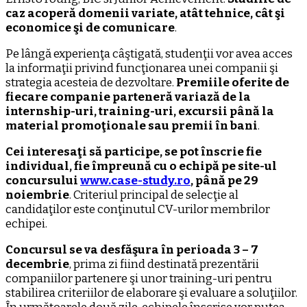
caz acoperă domenii variate, atât tehnice, cât şi
economice şi de comunicare
.
Pe lângă experienţa câştigată, studenţii vor avea acces
la informaţii privind funcţionarea unei companii şi
strategia acesteia de dezvoltare.
Premiile oferite de
fiecare companie parteneră variază de la
internship-uri, training-uri, excursii până la
material promoţionale sau premii în bani
.
Cei interesaţi să participe, se pot înscrie fie
individual, fie împreună cu o echipă pe site-ul
concursului
www.case-study.ro
, până pe 29
noiembrie
. Criteriul principal de selecţie al
candidaţilor este conţinutul CV-urilor membrilor
echipei.
Concursul se va desfăşura în perioada 3 – 7
decembrie
, prima zi fiind destinată prezentării
companiilor partenere şi unor training-uri pentru
stabilirea criteriilor de elaborare şi evaluare a soluţiilor.