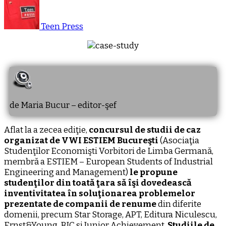
Teen Press
de Maria Bucur – editor-şef
Aflat la a zecea ediţie,
concursul de studii de caz
organizat de VWI ESTIEM Bucureşti
(Asociaţia
Studenţilor Economişti Vorbitori de Limba Germană,
membră a ESTIEM – European Students of Industrial
Engineering and Management)
le propune
studenţilor din toată ţara să îşi dovedească
inventivitatea în soluţionarea problemelor
prezentate de companii de renume
din diferite
domenii, precum Star Storage, APT, Editura Niculescu,
Ernst&Young, BIC si Junior Achievement.
Studiile de