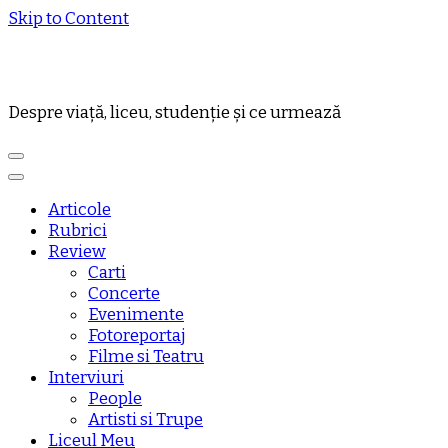
Skip to Content
Despre viață, liceu, studenție și ce urmează
Articole
Rubrici
Review
Carti
Concerte
Evenimente
Fotoreportaj
Filme si Teatru
Interviuri
People
Artisti si Trupe
Liceul Meu