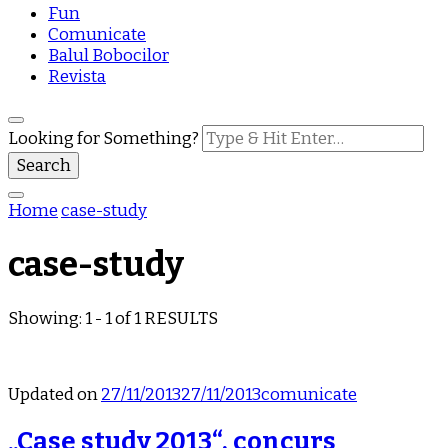
Fun
Comunicate
Balul Bobocilor
Revista
Looking for Something?
Home
case-study
case-study
Showing: 1 - 1 of 1 RESULTS
Updated on
27/11/2013
27/11/2013
comunicate
„Case study 2013“, concurs