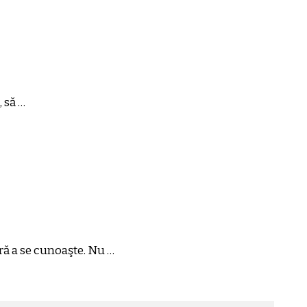
 să …
ără a se cunoaşte. Nu …