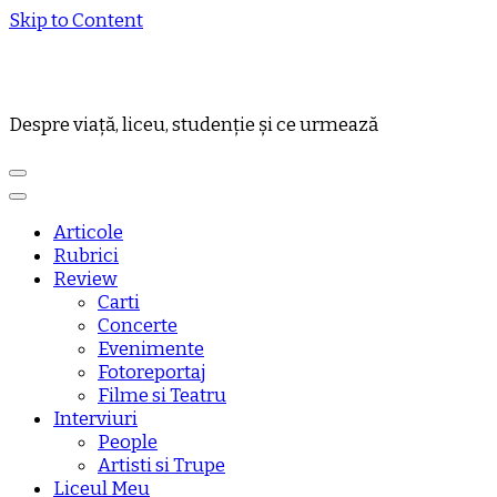
Skip to Content
Despre viață, liceu, studenție și ce urmează
Articole
Rubrici
Review
Carti
Concerte
Evenimente
Fotoreportaj
Filme si Teatru
Interviuri
People
Artisti si Trupe
Liceul Meu