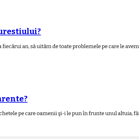
urestiului?
 a fiecărui an, să uităm de toate problemele pe care le avem,
arente?
ichetele pe care oamenii şi-i le pun în frunte unul altuia, f