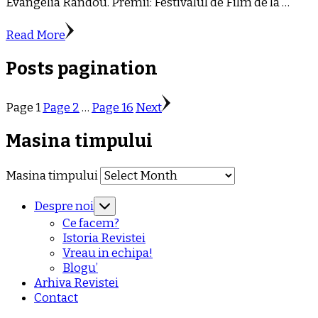
Evangelia Randou. Premii: Festivalul de Film de la …
Read More
Posts pagination
Page
1
Page
2
…
Page
16
Next
Masina timpului
Masina timpului
Despre noi
Ce facem?
Istoria Revistei
Vreau in echipa!
Blogu’
Arhiva Revistei
Contact