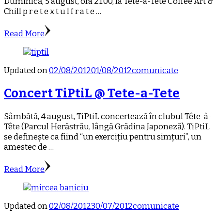
Duminică, 5 august, ora 21.00, la Tête-à-Tête Coffee Art &
Chill p r e t e x t u l f r a t e …
Read More
Updated on
02/08/2012
01/08/2012
comunicate
Concert TiPtiL @ Tete-a-Tete
Sâmbătă, 4 august, TiPtiL concertează în clubul Tête-à-
Tête (Parcul Herăstrău, lângă Grădina Japoneză). TiPtiL
se definește ca fiind “un exercițiu pentru simțuri”, un
amestec de …
Read More
Updated on
02/08/2012
30/07/2012
comunicate