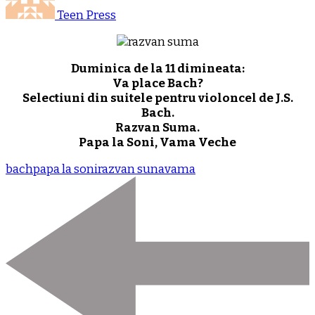
Teen Press
Duminica de la 11 dimineata:
Va place Bach?
Selectiuni din suitele pentru violoncel de J.S.
Bach.
Razvan Suma.
Papa la Soni, Vama Veche
bach
papa la soni
razvan suna
vama