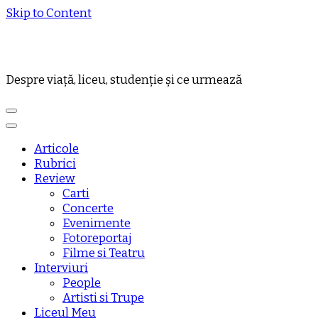
Skip to Content
Despre viață, liceu, studenție și ce urmează
Articole
Rubrici
Review
Carti
Concerte
Evenimente
Fotoreportaj
Filme si Teatru
Interviuri
People
Artisti si Trupe
Liceul Meu