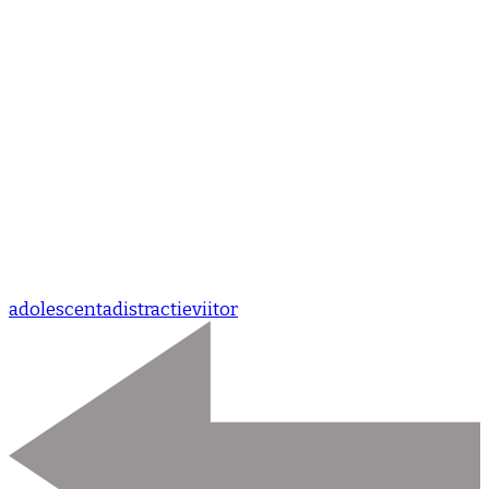
adolescenta
distractie
viitor