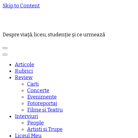
Skip to Content
Despre viață, liceu, studenție și ce urmează
Articole
Rubrici
Review
Carti
Concerte
Evenimente
Fotoreportaj
Filme si Teatru
Interviuri
People
Artisti si Trupe
Liceul Meu