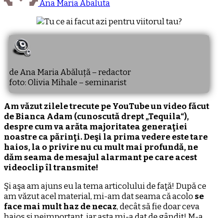
Ana Maria Abaluta
de Ana Maria Abăluță – redactor
foto: Olivia Mihale – seminarist
Am văzut zilele trecute pe YouTube un video făcut
de Bianca Adam (cunoscută drept „Tequila“),
despre cum va arăta majoritatea generaţiei
noastre ca părinţi. Deşi la prima vedere este tare
haios, la o privire nu cu mult mai profundă, ne
dăm seama de mesajul alarmant pe care acest
videoclip îl transmite!
Şi aşa am ajuns eu la tema articolului de faţă! După ce
am văzut acel material, mi-am dat seama că acolo
se
face mai mult haz de necaz
, decât să fie doar ceva
haios şi neimportant, iar asta mi-a dat de gândit! M-a