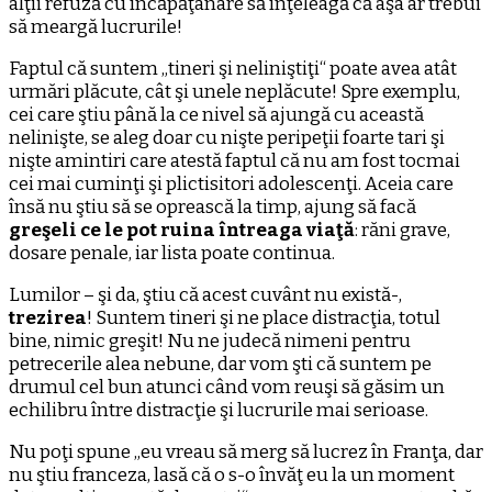
alţii refuză cu încăpăţânare să înţeleagă că aşa ar trebui
să meargă lucrurile!
Faptul că suntem „tineri şi neliniştiţi“ poate avea atât
urmări plăcute, cât şi unele neplăcute! Spre exemplu,
cei care ştiu până la ce nivel să ajungă cu această
nelinişte, se aleg doar cu nişte peripeţii foarte tari şi
nişte amintiri care atestă faptul că nu am fost tocmai
cei mai cuminţi şi plictisitori adolescenţi. Aceia care
însă nu ştiu să se oprească la timp, ajung să facă
greşeli ce le pot ruina întreaga viaţă
: răni grave,
dosare penale, iar lista poate continua.
Lumilor – şi da, ştiu că acest cuvânt nu există-,
trezirea
! Suntem tineri şi ne place distracţia, totul
bine, nimic greşit! Nu ne judecă nimeni pentru
petrecerile alea nebune, dar vom şti că suntem pe
drumul cel bun atunci când vom reuşi să găsim un
echilibru între distracţie şi lucrurile mai serioase.
Nu poţi spune „eu vreau să merg să lucrez în Franţa, dar
nu ştiu franceza, lasă că o s-o învăţ eu la un moment