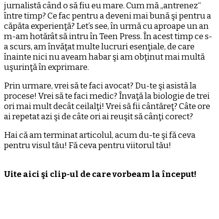
jurnalistă când o să fiu eu mare. Cum mă „antrenez“
între timp? Ce fac pentru a deveni mai bună şi pentru a
căpăta experienţă? Let’s see, în urmă cu aproape un an
m-am hotărât să intru în Teen Press. În acest timp ce s-
a scurs, am învăţat multe lucruri esenţiale, de care
înainte nici nu aveam habar şi am obţinut mai multă
uşurinţă în exprimare.
Prin urmare, vrei să te faci avocat? Du-te şi asistă la
procese! Vrei să te faci medic? Învaţă la biologie de trei
ori mai mult decât ceilalţi! Vrei să fii cântăreţ? Câte ore
ai repetat azi şi de câte ori ai reuşit să cânţi corect?
Hai că am terminat articolul, acum du-te şi fă ceva
pentru visul tău! Fă ceva pentru viitorul tău!
Uite aici şi clip-ul de care vorbeam la început!