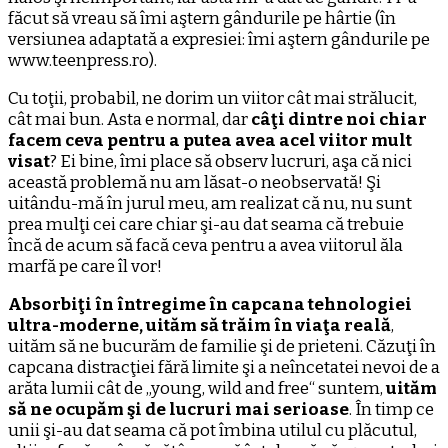
făcut să vreau să îmi aştern gândurile pe hârtie (în
versiunea adaptată a expresiei: îmi aştern gândurile pe
www.teenpress.ro).
Cu toţii, probabil, ne dorim un viitor cât mai strălucit,
cât mai bun. Asta e normal, dar
câţi dintre noi chiar
facem ceva pentru a putea avea acel viitor mult
visat
? Ei bine, îmi place să observ lucruri, aşa că nici
această problemă nu am lăsat-o neobservată! Şi
uitându-mă în jurul meu, am realizat că nu, nu sunt
prea mulţi cei care chiar şi-au dat seama că trebuie
încă de acum să facă ceva pentru a avea viitorul ăla
marfă pe care îl vor!
Absorbiţi în întregime în capcana tehnologiei
ultra-moderne, uităm să trăim în viaţa reală
,
uităm să ne bucurăm de familie şi de prieteni. Căzuţi în
capcana distracţiei fără limite şi a neîncetatei nevoi de a
arăta lumii cât de „young, wild and free“ suntem,
uităm
să ne ocupăm şi de lucruri mai serioase
. În timp ce
unii şi-au dat seama că pot îmbina utilul cu plăcutul,