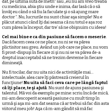
dat, pe ultima sută de metri“ sau „eu nu am vreo treabă
cu medicina, abia ştiu unde e inima, dar lasă că o să
învăţ eu când o să fiu la faculate şi o să ajung mare
doctor “. Nu, lucrurile nu sunt chiar aşa simple! Nu e
plăcut atunci când îţi dai seama că nu totul e așa roz
cum părea la început, dar tre’ să ne obişnuim cu ideea!
Cel mai bine e ca din pasiune să facem o meserie
.
Dacă facem ceea ce ne place, nu ni se va părea
plictisitor sau greu. Având un job care ne place, nu vom
fi prost-dispuşi în fiecare zi şi nu ni se va părea de-a
dreptul inacceptabil să ne trezim devreme în fiecare
dimineaţă.
Nu fi tocilar, dar nu uita nici de activităţile mai…
intelectuale, alea care îţi păstrează creierul în
funcţiune!
Nu uita să faci ceva care pe lângă faptul
că îţi place, te şi ajută
. Nu sunt de ajuns pasiunea şi
talentul. Mă voi da exemplu pe mine: scriu încă de mică,
mi-am descoperit această pasiune cu mult timp în
urmă şi aşa mi-am dat seama că ar trebui să fac din asta
viitorul meu job! Aşa că m-am gândit să mă fac