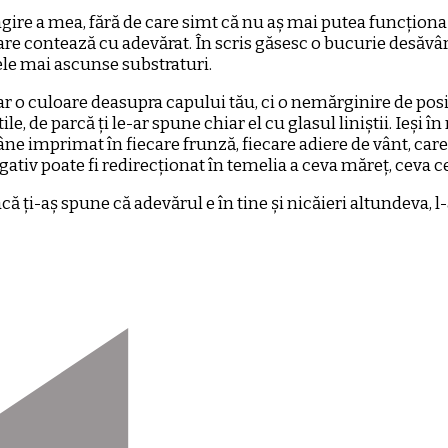
ire a mea, fără de care simt că nu aș mai putea funcționa î
re contează cu adevărat. În scris găsesc o bucurie desăvârș
le mai ascunse substraturi.
 doar o culoare deasupra capului tău, ci o nemărginire de posi
ile, de parcă ți le-ar spune chiar el cu glasul liniștii. Ieși în 
 imprimat în fiecare frunză, fiecare adiere de vânt, care îț
gativ poate fi redirecționat în temelia a ceva măreț, ceva c
ă ți-aș spune că adevărul e în tine și nicăieri altundeva, l-a