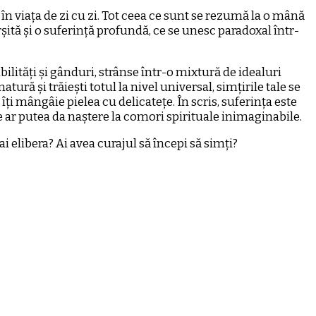
n viața de zi cu zi. Tot ceea ce sunt se rezumă la o mână
ită și o suferință profundă, ce se unesc paradoxal într-
bilități și gânduri, strânse într-o mixtură de idealuri
natură și trăiești totul la nivel universal, simțirile tale se
i mângâie pielea cu delicatețe. În scris, suferința este
e ar putea da naștere la comori spirituale inimaginabile.
i elibera? Ai avea curajul să începi să simți?