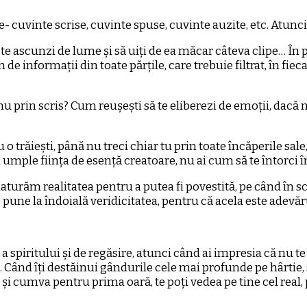
uvinte scrise, cuvinte spuse, cuvinte auzite, etc. Atunci, d
 te ascunzi de lume și să uiți de ea măcar câteva clipe… În 
nformații din toate părțile, care trebuie filtrat, în fieca
 nu prin scris? Cum reușești să te eliberezi de emoții, dacă 
 trăiești, până nu treci chiar tu prin toate încăperile sale, 
i umple ființa de esență creatoare, nu ai cum să te întorci î
răm realitatea pentru a putea fi povestită, pe când în scris
 pune la îndoială veridicitatea, pentru că acela este adevăr
 spiritului și de regăsire, atunci când ai impresia că nu te 
e… Când îți destăinui gândurile cele mai profunde pe hârtie,
 și cumva pentru prima oară, te poți vedea pe tine cel real,