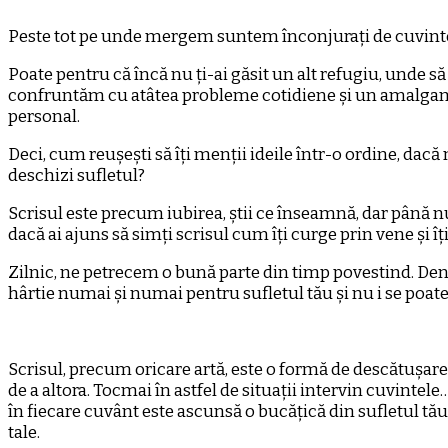
Peste tot pe unde mergem suntem înconjurați de cuvinte- c
Poate pentru că încă nu ți-ai găsit un alt refugiu, unde să
confruntăm cu atâtea probleme cotidiene și un amalgam de i
personal.
Deci, cum reușești să îți menții ideile într-o ordine, dacă
deschizi sufletul?
Scrisul este precum iubirea, știi ce înseamnă, dar până nu o
dacă ai ajuns să simți scrisul cum îți curge prin vene și îț
Zilnic, ne petrecem o bună parte din timp povestind. Denatu
hârtie numai și numai pentru sufletul tău și nu i se poate
Scrisul, precum oricare artă, este o formă de descătușare a
de a altora. Tocmai în astfel de situații intervin cuvintel
în fiecare cuvânt este ascunsă o bucățică din sufletul tău
tale.