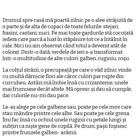
Drumul spre casă mă poartă zilnic pe o alee străjuită de
o parte și de alta de copaci de toate felurile: stejari,
frasini, castani, nuci. Pe mai toate gardurile stă cocoțată
iedera care parcă a luat în stăpânire tot ce a întâlnit în
cale. Nici nu am observat când totul a devenit atât de
colorat. Dintr-o dată, verdele de ieri s-a transformat
într-o multitudine de alte culori: galben, ruginiu, roșu.
La colțul străzii, o precupeață pe care o văd zilnic vinde
cu multă dărnicie flori ale căror culori par rupte din
curcubeu. Astăzi mă îmbie însă cu crizanteme, unele
mai frumoase decât altele. Mă opresc și dau să cumpăr,
dar culorile nu-mi dau pace.
Le-aș alege pe cele galbene sau, poate pe cele mov care
stau mândre printre cele albe. Sau poate pe cele grena.
Îmi fac însă cu ochiul unele ruginii cu petale lungi și
subțiri ca niște gene de copilă. Pe drum, pașii foșnesc
printre frunzele galben- arămii.