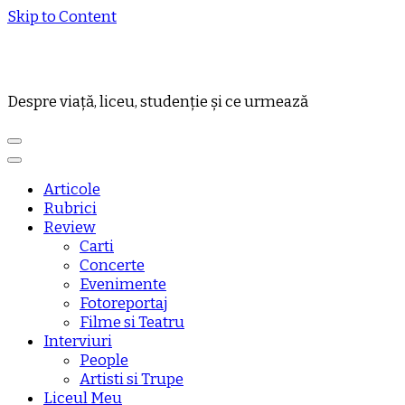
Skip to Content
Despre viață, liceu, studenție și ce urmează
Articole
Rubrici
Review
Carti
Concerte
Evenimente
Fotoreportaj
Filme si Teatru
Interviuri
People
Artisti si Trupe
Liceul Meu