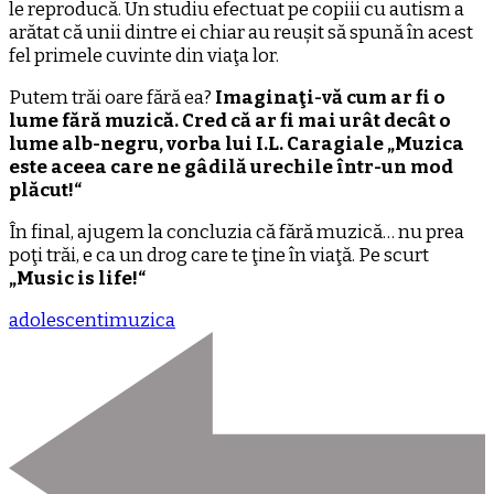
le reproducă. Un studiu efectuat pe copiii cu autism a
arătat că unii dintre ei chiar au reușit să spună în acest
fel primele cuvinte din viaţa lor.
Putem trăi oare fără ea?
Imaginaţi-vă cum ar fi o
lume fără muzică. Cred că ar fi mai urât decât o
lume alb-negru, vorba lui I.L. Caragiale „Muzica
este aceea care ne gâdilă urechile într-un mod
plăcut!“
În final, ajugem la concluzia că fără muzică… nu prea
poţi trăi, e ca un drog care te ţine în viaţă. Pe scurt
„Music is life!“
adolescenti
muzica