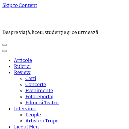
Skip to Content
Despre viață, liceu, studenție și ce urmează
Articole
Rubrici
Review
Carti
Concerte
Evenimente
Fotoreportaj
Filme si Teatru
Interviuri
People
Artisti si Trupe
Liceul Meu