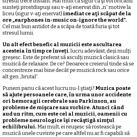
stresul trece instant. Mai mult ca sigur că şi voi oricând
sunteţi prostdispuşi sau v-aţi enervat din „n“ motive la
liceu (sigur v-aţi enervat)
imediat ce aţi scăpat de la
ore „earphones in-music on-ignore the world“.
Cel mai bun antidot de a scăpa de toată furia şi tot
stresul lumii.
Un alt efect benefic al muzicii este ascultarea
acesteia în timp ce înveți
, lucru adevărat, deși mulți
greșesc. Este de preferat să asculți muzică clasică sau
muzică de relaxare. De ce? Deoarece creierul tinde să se
concentreze mai bine decât pe muzică rock sau orice
alt gen „brutal“.
Punem pariu că acest lucru nu-l ştiaţi?
Muzica poate
să ajute persoanele care, în urma unor accidente
ori hemoragii cerebrale sau Parkinson, au
probleme de mişcare sau vorbire. Atunci când
aud un ritm, cum este cel al muzicii, oamenii cu
probleme neurologice îşi recâştigă simţul
echilibrului.
Mai mult, ei reuşesc să rostească pe
muzică unele cuvinte pe care altfel nu ar fi capabili să