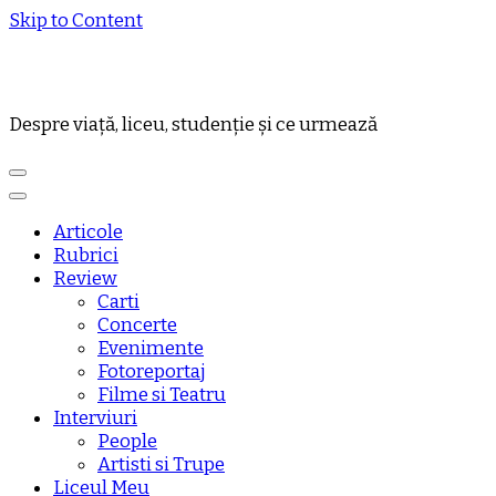
Skip to Content
Despre viață, liceu, studenție și ce urmează
Articole
Rubrici
Review
Carti
Concerte
Evenimente
Fotoreportaj
Filme si Teatru
Interviuri
People
Artisti si Trupe
Liceul Meu