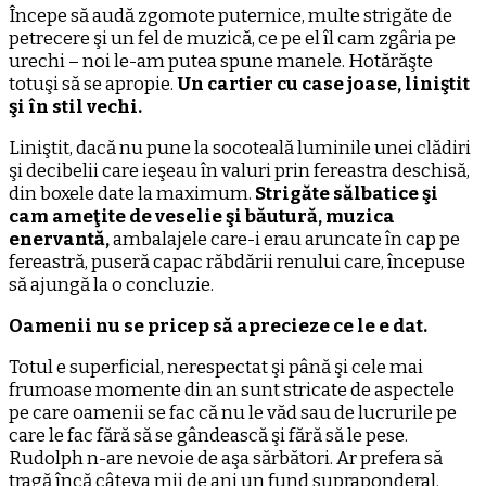
Începe să audă zgomote puternice, multe strigăte de
petrecere şi un fel de muzică, ce pe el îl cam zgâria pe
urechi – noi le-am putea spune manele. Hotărăşte
totuşi să se apropie.
Un cartier cu case joase, liniştit
şi în stil vechi.
Liniştit, dacă nu pune la socoteală luminile unei clădiri
şi decibelii care ieşeau în valuri prin fereastra deschisă,
din boxele date la maximum.
Strigăte sălbatice şi
cam ameţite de veselie şi băutură, muzica
enervantă,
ambalajele care-i erau aruncate în cap pe
fereastră, puseră capac răbdării renului care, începuse
să ajungă la o concluzie.
Oamenii nu se pricep să aprecieze ce le e dat.
Totul e superficial, nerespectat şi până şi cele mai
frumoase momente din an sunt stricate de aspectele
pe care oamenii se fac că nu le văd sau de lucrurile pe
care le fac fără să se gândească şi fără să le pese.
Rudolph n-are nevoie de aşa sărbători. Ar prefera să
tragă încă câteva mii de ani un fund supraponderal.