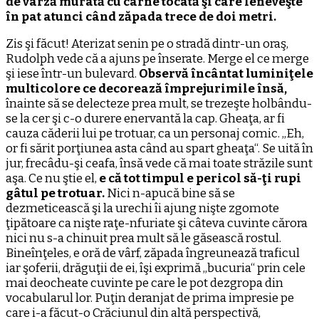
de varză murată cu carne tocată şi care leneveşte
în pat atunci când zăpada trece de doi metri.
Zis şi făcut! Aterizat senin pe o stradă dintr-un oraş,
Rudolph vede că a ajuns pe înserate. Merge el ce merge
şi iese într-un bulevard.
Observă încântat luminiţele
multicolore ce decorează împrejurimile însă,
înainte să se delecteze prea mult, se trezeşte holbându-
se la cer şi c-o durere enervantă la cap. Gheaţa, ar fi
cauza căderii lui pe trotuar, ca un personaj comic. ,,Eh,
or fi sărit porţiunea asta când au spart gheaţa“. Se uită în
jur, frecâdu-şi ceafa, însă vede că mai toate străzile sunt
aşa. Ce nu ştie el,
e că tot timpul e pericol să-ţi rupi
gâtul pe trotuar.
Nici n-apucă bine să se
dezmeticească şi la urechi îi ajung nişte zgomote
ţipătoare ca nişte raţe-nfuriate şi câteva cuvinte cărora
nici nu s-a chinuit prea mult să le găsească rostul.
Bineînţeles, e oră de vârf, zăpada îngreunează traficul
iar şoferii, drăguţii de ei, îşi exprimă ,,bucuria“ prin cele
mai deocheate cuvinte pe care le pot dezgropa din
vocabularul lor. Puţin deranjat de prima impresie pe
care i-a făcut-o Crăciunul din altă perspectivă,