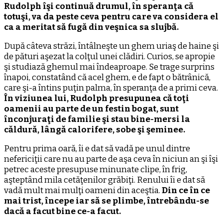
Rudolph îşi continuă drumul, în speranţa că
totuşi, va da peste ceva pentru care va considera el
ca a meritat să fugă din veşnica sa slujbă.
După câteva străzi, întâlneşte un ghem uriaş de haine şi
de pături aşezat la colţul unei clădiri. Curios, se apropie
şi studiază ghemul mai îndeaproape. Se trage surprins
înapoi, constatând că acel ghem, e de fapt o bătrânică,
care şi-a întins puţin palma, în speranţa de a primi ceva.
În viziunea lui, Rudolph presupunea că toţi
oamenii au parte de un festin bogat, sunt
înconjuraţi de familie şi stau bine-mersi la
căldură, lângă calorifere, sobe şi şeminee.
Pentru prima oară, îi e dat să vadă pe unul dintre
nefericiţii care nu au parte de aşa ceva în niciun an şi îşi
petrec aceste presupuse minunate clipe, în frig,
aşteptând mila cetăţenilor grăbiţi. Renului îi e dat să
vadă mult mai mulţi oameni din aceştia.
Din ce în ce
mai trist, începe iar să se plimbe, întrebându-se
dacă a facut bine ce-a facut.