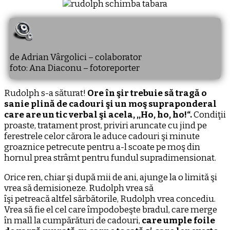
de Adrian Vârgolici – colaborator
foto: Ana Diaconu – fotoreporter
Rudolph s-a săturat!
Ore în şir trebuie să tragă o
sanie plină de cadouri şi un moş supraponderal
care are un tic verbal şi acela, ,,Ho, ho, ho!“.
Condiţii
proaste, tratament prost, priviri aruncate cu jind pe
ferestrele celor cărora le aduce cadouri şi minute
groaznice petrecute pentru a-l scoate pe moş din
hornul prea strâmt pentru fundul supradimensionat.
Orice ren, chiar şi după mii de ani, ajunge la o limită şi
vrea să demisioneze. Rudolph vrea să
îşi petreacă altfel sărbătorile, Rudolph vrea concediu.
Vrea să fie el cel care împodobeşte bradul, care merge
în mall la cumpărături de cadouri,
care umple foile