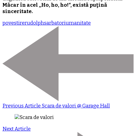
Măcar în acel ,,Ho, ho, ho!“, există puţină
sinceritate.
povestire
rudolph
sarbatori
umanitate
Previous Article
Scara de valori @ Garage Hall
Next Article