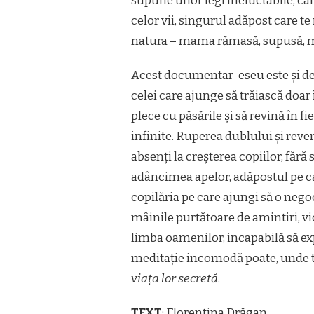
supune unor legi ineluctabile, câ
celor vii, singurul adăpost care te
natura – mama rămasă, supusă, m
Acest documentar-eseu este și de
celei care ajunge să trăiască doar 
plece cu păsările și să revină în fi
infinite. Ruperea dublului și reven
absenți la creșterea copiilor, fără 
adâncimea apelor, adăpostul pe car
copilăria pe care ajungi să o negoc
mâinile purtătoare de amintiri, vio
limba oamenilor, incapabilă să ex
meditație incomodă poate, unde tot
viața lor secretă
.
TEXT
: Florentina Drăgan