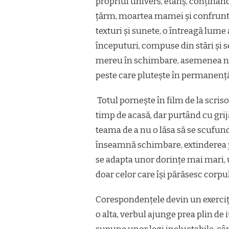
propriul univers, etanș, conținând
țărm, moartea mamei și confruntar
texturi și sunete, o întreagă lume
începuturi, compuse din stări și se
mereu în schimbare, asemenea natur
peste care plutește în permanenț
Totul pornește în film de la scris
timp de acasă, dar purtând cu grij
teama de a nu o lăsa să se scufunde
înseamnă schimbare, extinderea pie
se adapta unor dorințe mai mari, 
doar celor care își părăsesc corpul
Corespondențele devin un exerciți
o alta, verbul ajunge prea plin de