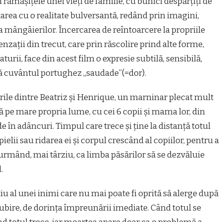
 rămășițele unei vieți de familie, cu bunici despărțiți de
ea cu o realitate bulversantă, redând prin imagini,
 a mângâierilor. Încercarea de reîntoarcere la propriile
nzații din trecut, care prin răscolire prind alte forme,
ii, face din acest film o expresie subtilă, sensibilă,
ă cuvântul portughez ,,saudade”(=dor).
orile dintre Beatriz și Henrique, un marninar plecat mult
ă pe mare propria lume, cu cei 6 copii și mama lor, din
 în adâncuri. Timpul care trece și ține la distanță totul
lii sau ridarea ei și corpul crescând al copiilor, pentru a
urmând, mai târziu, ca limba păsărilor să se dezvăluie
.
u al unei inimi care nu mai poate fi oprită să alerge după
 iubire, de dorința împreunării imediate. Când totul se