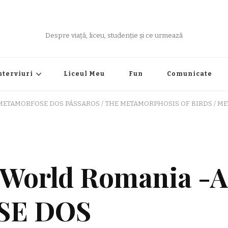
Despre viață, liceu, studenție și ce urmează
nterviuri
Liceul Meu
Fun
Comunicate
 -A METAMORFOSE DOS PÁSSAROS / THE METAMORPHOSIS OF BIRDS / 
e World Romania -A
E DOS