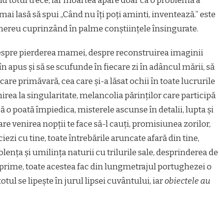
nd totul trece, iar moartea apare doar ca o problemă a
 mai lasă să spui „Când nu îți poți aminti, inventează.” este
ereu cuprinzând în palme conștiințele însingurate.
spre pierderea mamei, despre reconstruirea imaginii
în apus și să se scufunde în fiecare zi în adâncul mării, să
ecare primăvară, cea care și-a lăsat ochii în toate lucrurile
irea la singularitate, melancolia părinților care participă
să o poată împiedica, misterele ascunse în detalii, lupta și
e venirea nopții te face să-l cauți, promisiunea zorilor,
iezi cu tine, toate întrebările aruncate afară din tine,
lența și umilința naturii cu trilurile sale, desprinderea de
prime, toate acestea fac din lungmetrajul portughezei o
ul se lipește în jurul lipsei cuvântului, iar
obiectele au