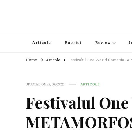
Articole
Rubrici
Review
I
Home
Articole
Festivalul One World Romania
UPDATED ON
22/06/2021
ARTICOLE
Festivalul On
METAMORFOS