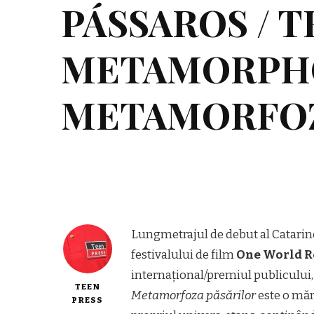
PÁSSAROS / 
METAMORPHOS
METAMORFOZ
Lungmetrajul de debut al Catarinei
festivalului de film
One World 
internațional/premiul publicului,
TEEN
Metamorfoza păsărilor
este o măr
PRESS