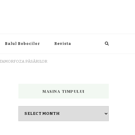
Balul Bobocilor
Revista
METAMORFOZA PĂSĂRILOR
MASINA TIMPULUI
Masina
timpului