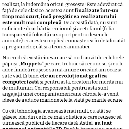
realizat, la îndemâna oricui, greșește! Este adevărat că,
față de cele clasice, acestea sunt
finalizate într-un
timp mai scurt, însă pregătirea realizatorului
este mult mai complexă
. De această dată, nu sunt
suficiente doar hârtia, creionul și acetofanul (folia
transparentă folosită ca suport pentru desenele
animate), ci acestea implică cunoașterea în detaliu atât
a programelor, cât și a teoriei animației.
Nu cred că există cineva care să nu fi auzit de celebrele
păpuși
„Muppets“
pe care, trebuie să recunosc, și eu le
ador, fiindcă reușesc să mă amuze oricând am ocazia
să le văd. Ei bine,
ele au revoluționat grafica
computerizată
și pentru asta, creatorii lor merită mii
de mulțumiri. Cei responsabili pentru asta sunt
angajații unei companii americane cărora le-a venit
ideea de a aduce marionetele la viață pe marile ecrane.
Cu cât tehnologia avansează mai mult, cu atât se
găsesc idei din ce în ce mai sofisticate care reușesc să
uimească publicul de fiecare dată. Astfel,
au luat