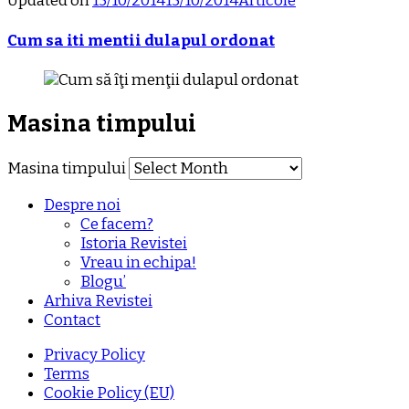
Updated on
15/10/2014
15/10/2014
Articole
Cum sa iti mentii dulapul ordonat
Masina timpului
Masina timpului
Despre noi
Ce facem?
Istoria Revistei
Vreau in echipa!
Blogu’
Arhiva Revistei
Contact
Privacy Policy
Terms
Cookie Policy (EU)