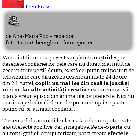
Teen Press
de Ana-Maria Pop – redactor
foto: Ioana Gheorghiu – fotoreporter
Vă amintiți cum ne povesteau părinții noștri despre
desenele copilăriei lor, cele care nu durau mai mult de
zece minute pe zi? Acum, există cel puțin trei posturi de
televiziune care difuzează desene animate 24 de ore
din 24. Astfel,
copiii nu mai ies din casă la joacă și
nici nu fac alte activități creative
, ca nu cumva să
piardă vreun episod din animațiile lor preferate. Nici nu
mai încape îndoială de ce, despre unii copii, se poate
spune că „și-au ratat copilăria“.
Trecerea de la animațiile clasice la cele computerizate
a avut efecte pozitive, dar și negative. Pe de-o parte, cu
ajutorul graficii computerizate, pot fi create
efectele