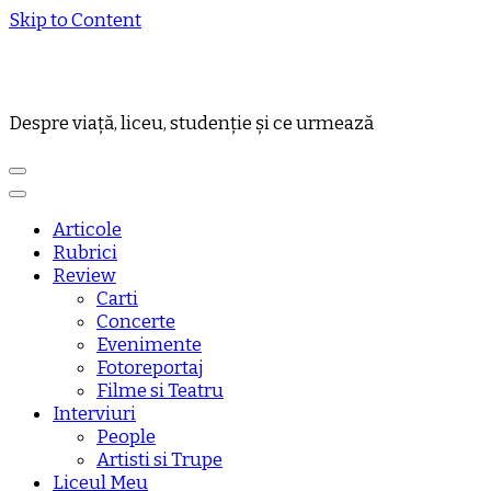
Skip to Content
Despre viață, liceu, studenție și ce urmează
Articole
Rubrici
Review
Carti
Concerte
Evenimente
Fotoreportaj
Filme si Teatru
Interviuri
People
Artisti si Trupe
Liceul Meu