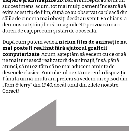
naștere și animațiile 3D
. Dacă la început au avut un
succes imens, acum, tot mai mulți oameni încearcă să
evite acest tip de film, după ce au observat ca pleacă din
sălile de cinema mai obosiți decât au venit. Ba chiar s-a
demonstrat științific că imaginile 3D provoacă mari
dureri de cap, precum și stări de oboseală.
După cum putem vedea,
niciun film de animație nu
mai poate fi realizat fără ajutorul graficii
computerizate
. Acum, așteptăm să vedem cu ce or să
ne mai uimească realizatorii de animații, însă, până
atunci, să nu ezităm să ne mai aducem aminte de
desenele clasice. Youtube-ul ne stă mereu la dispoziție.
Până la urmă, mulți am prefera să vedem un episod din
„Tom & Jerry“ din 1940, decât unul din zilele noastre.
Corect?