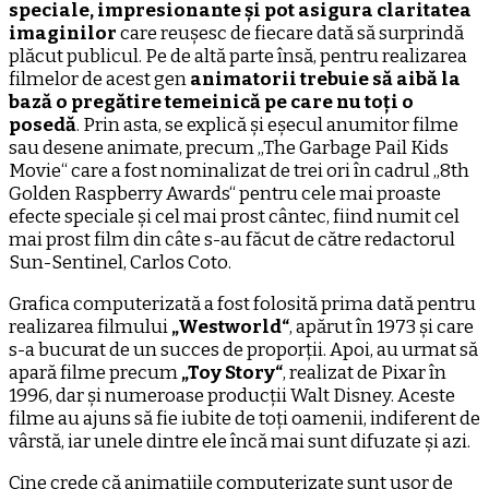
speciale, impresionante și pot asigura claritatea
imaginilor
care reușesc de fiecare dată să surprindă
plăcut publicul. Pe de altă parte însă, pentru realizarea
filmelor de acest gen
animatorii trebuie să aibă la
bază o pregătire temeinică pe care nu toți o
posedă
. Prin asta, se explică și eșecul anumitor filme
sau desene animate, precum „The Garbage Pail Kids
Movie“ care a fost nominalizat de trei ori în cadrul „8th
Golden Raspberry Awards“ pentru cele mai proaste
efecte speciale și cel mai prost cântec, fiind numit cel
mai prost film din câte s-au făcut de către redactorul
Sun-Sentinel, Carlos Coto.
Grafica computerizată a fost folosită prima dată pentru
realizarea filmului
„Westworld“
, apărut în 1973 și care
s-a bucurat de un succes de proporții. Apoi, au urmat să
apară filme precum
„Toy Story“
, realizat de Pixar în
1996, dar și numeroase producții Walt Disney. Aceste
filme au ajuns să fie iubite de toți oamenii, indiferent de
vârstă, iar unele dintre ele încă mai sunt difuzate și azi.
Cine crede că animațiile computerizate sunt ușor de