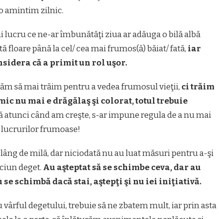
-o amintim zilnic.
i lucru ce ne-ar îmbunătăţi ziua ar adăuga o bilă albă
tă floare până la cel/ cea mai frumos(ă) băiat/ fată,
iar
nsidera că a primit un rol uşor.
ăm să mai trăim pentru a vedea frumosul vieţii,
ci trăim
ic nu mai e drăgălaş şi colorat, totul trebuie
 atunci când am creşte, s-ar impune regula de a nu mai
şi lucrurilor frumoase!
 plâng de milă, dar niciodată nu au luat măsuri pentru a-şi
iciun deget.
Au aşteptat să se schimbe ceva, dar au
se schimbă dacă stai, aştepţi şi nu iei iniţiativă.
 vârful degetului, trebuie să ne zbatem mult, iar prin asta