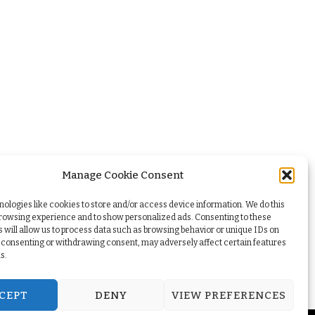
Manage Cookie Consent
ologies like cookies to store and/or access device information. We do this
browsing experience and to show personalized ads. Consenting to these
 will allow us to process data such as browsing behavior or unique IDs on
ot consenting or withdrawing consent, may adversely affect certain features
s.
CEPT
DENY
VIEW PREFERENCES