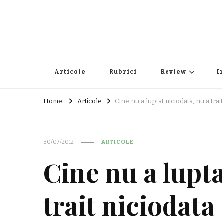
Articole
Rubrici
Review
I
Home
Articole
Cine nu a luptat niciodata, nu a trai
30/07/2012
ARTICOLE
Cine nu a lupta
trait niciodata