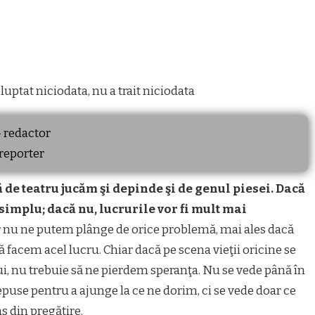
 redactor
reporter
 de teatru jucăm şi depinde şi de genul piesei. Dacă
implu; dacă nu, lucrurile vor fi mult mai
r nu ne putem plânge de orice problemă, mai ales dacă
facem acel lucru. Chiar dacă pe scena vieţii oricine se
i, nu trebuie să ne pierdem speranţa. Nu se vede până în
depuse pentru a ajunge la ce ne dorim, ci se vede doar ce
s din pregătire.