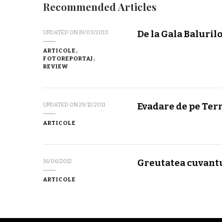
Recommended Articles
De la Gala Baluril
UPDATED ON
19/03/2013
ARTICOLE
FOTOREPORTAJ
REVIEW
Evadare de pe Ter
UPDATED ON
29/12/2011
ARTICOLE
Greutatea cuvant
16/06/2012
ARTICOLE