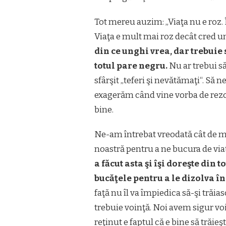
Tot mereu auzim: „Viaţa nu e roz. Î
Viaţa e mult mai roz decât cred un
din ce unghi vrea, dar trebuie 
totul pare negru.
Nu ar trebui s
sfârşit „teferi şi nevătămaţi“. Să 
exagerăm când vine vorba de rezo
bine.
Ne-am întrebat vreodată cât de mu
noastră pentru a ne bucura de via
a făcut asta şi îşi doreşte din t
bucăţele pentru a le dizolva în
faţă nu îl va împiedica să-şi trăia
trebuie voinţă. Noi avem sigur vo
reţinut e faptul că e bine să trăieş