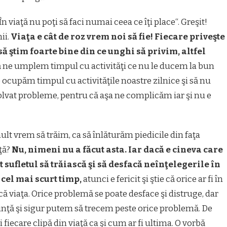
n viaţă nu poţi să faci numai ceea ce îţi place“. Greşit!
ii.
Viaţa e cât de roz vrem noi să fie! Fiecare priveşte
să ştim foarte bine din ce unghi să privim, altfel
ă ne umplem timpul cu activităţi ce nu le ducem la bun
ne ocupăm timpul cu activităţile noastre zilnice şi să nu
lvat probleme, pentru că aşa ne complicăm iar şi nu e
lt vrem să trăim, ca să înlăturăm piedicile din faţa
ţă?
Nu, nimeni nu a făcut asta. Iar dacă e cineva care
ot sufletul să trăiască şi să desfacă neînţelegerile în
 cel mai scurt timp,
atunci e fericit şi ştie că orice ar fi în
scă viaţa. Orice problemă se poate desface şi distruge, dar
inţă şi sigur putem să trecem peste orice problemă. De
ti fiecare clipă din viaţă ca şi cum ar fi ultima. O vorbă