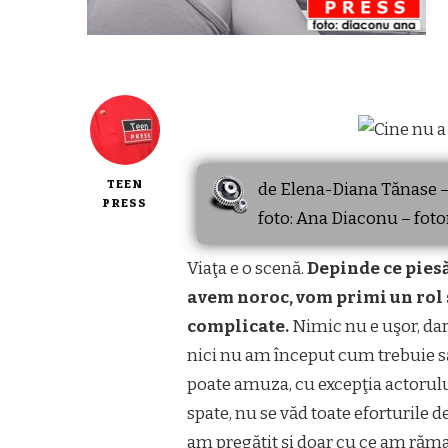
TEEN
de Elena-Diana Tănase –
PRESS
foto: Ana Diaconu – foto
Viaţa e o scenă.
Depinde ce piesă
avem noroc, vom primi un rol s
complicate.
Nimic nu e uşor, da
nici nu am început cum trebuie să 
poate amuza, cu excepţia actorulu
spate, nu se văd toate eforturile 
am pregătit şi doar cu ce am răma