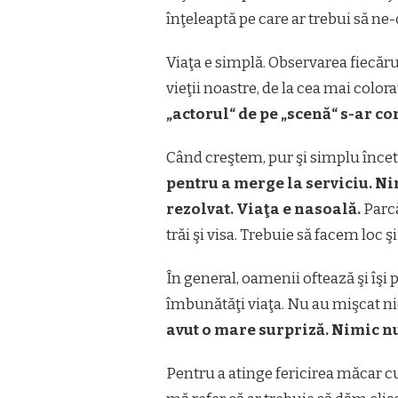
înţeleaptă pe care ar trebui să ne
Viaţa e simplă. Observarea fiecăru
vieţii noastre, de la cea mai colora
„actorul“ de pe „scenă“ s-ar co
Când creştem, pur şi simplu încet
pentru a merge la serviciu. Nim
rezolvat. Viaţa e nasoală.
Parcă
trăi şi visa. Trebuie să facem loc 
În general, oamenii oftează şi îşi
îmbunătăţi viaţa. Nu au mişcat n
avut o mare surpriză. Nimic nu 
Pentru a atinge fericirea măcar cu