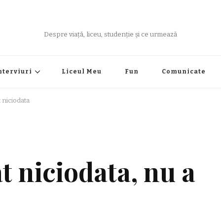
Despre viață, liceu, studenție și ce urmează
nterviuri
Liceul Meu
Fun
Comunicate
t niciodata
t niciodata, nu a