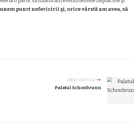
eele la o parte, să înlăturăm evenimentele neplăcute şi
unem punct nefericirii şi, orice vârstă am avea, să
NEXT ARTICLE
Palatul Schonbrunn