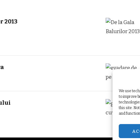
or 2013
ra
We use techn
to improve 
ului
technologies
this site. N
and function
AC