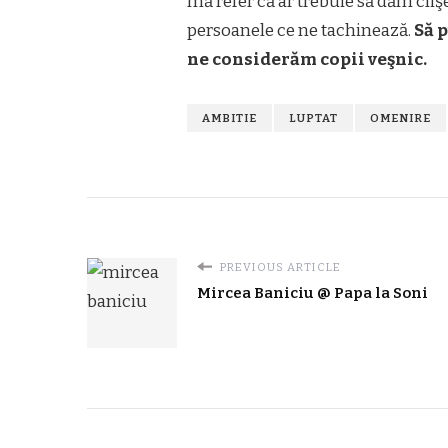
mă refer că ar trebuie să dăm cliş
persoanele ce ne tachinează.
Să p
ne considerăm copii veşnic.
AMBITIE
LUPTAT
OMENIRE
PREVIOUS ARTICLE
Mircea Baniciu @ Papa la Soni