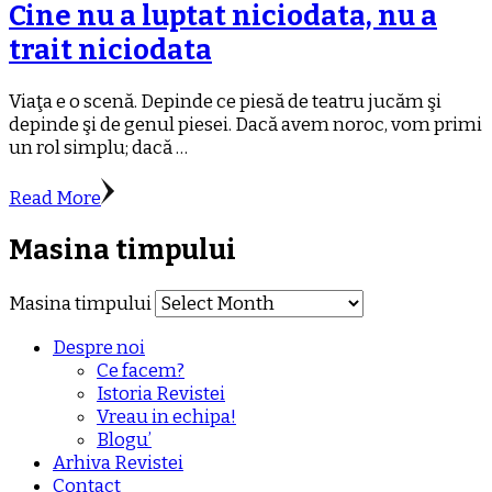
Cine nu a luptat niciodata, nu a
trait niciodata
Viaţa e o scenă. Depinde ce piesă de teatru jucăm şi
depinde şi de genul piesei. Dacă avem noroc, vom primi
un rol simplu; dacă …
Read More
Masina timpului
Masina timpului
Despre noi
Ce facem?
Istoria Revistei
Vreau in echipa!
Blogu’
Arhiva Revistei
Contact