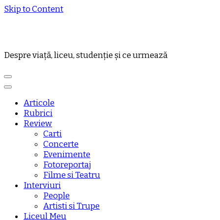
Skip to Content
Despre viață, liceu, studenție și ce urmează
Articole
Rubrici
Review
Carti
Concerte
Evenimente
Fotoreportaj
Filme si Teatru
Interviuri
People
Artisti si Trupe
Liceul Meu