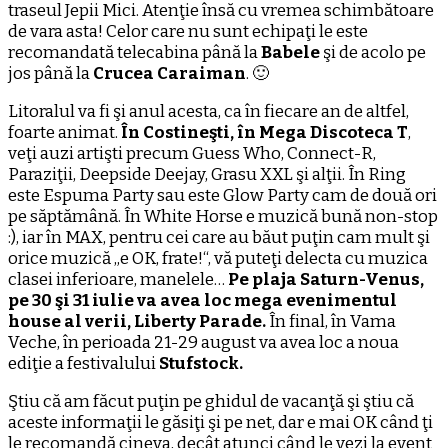
traseul Jepii Mici. Atenţie însă cu vremea schimbătoare
de vara asta! Celor care nu sunt echipaţi le este
recomandată telecabina până la
Babele
şi de acolo pe
jos până la
Crucea Caraiman
. 🙂
Litoralul va fi şi anul acesta, ca în fiecare an de altfel,
foarte animat.
În Costineşti, în Mega Discoteca T
,
veţi auzi artişti precum Guess Who, Connect-R,
Paraziţii, Deepside Deejay, Grasu XXL şi alţii. În Ring
este Espuma Party sau este Glow Party cam de două ori
pe săptămână. În White Horse e muzică bună non-stop
:), iar în MAX, pentru cei care au băut puţin cam mult şi
orice muzică „e OK, frate!“, vă puteţi delecta cu muzica
clasei inferioare, manelele…
Pe plaja Saturn-Venus,
pe 30 şi 31 iulie va avea loc mega evenimentul
house al verii, Liberty Parade.
În final, în Vama
Veche, în perioada 21-29 august va avea loc a noua
ediţie a festivalului
Stufstock.
Ştiu că am făcut puţin pe ghidul de vacanţă şi ştiu că
aceste informaţii le găsiţi şi pe net, dar e mai OK când ţi
le recomandă cineva, decât atunci când le vezi la event