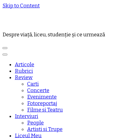
Skip to Content
Despre viață, liceu, studenție și ce urmează
Articole
Rubrici
Review
Carti
Concerte
Evenimente
Fotoreportaj
Filme si Teatru
Interviuri
People
Artisti si Trupe
Liceul Meu