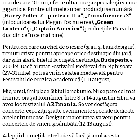
mai de care; 3D-uri, efecte ultra-mega speciale şi ecrane
gigantice. Printre ultimele super producţii se numără
„Harry Potter 7 – partea a II-a“, „Transformers 3“
(înlocuitoarea lui Megan Fox nu e rea),
„Green
Lantern“
şi
„Captain America“
(producţiile Marvel o
duc din ce în ce mai bine).
Pentru cei care au chef de o ieşire (şi au şi bani desigur),
trenuri există pentru aproape orice destinaţie din ţară,
dar şi în afară: biletul la cuşetă destinaţia
Budapesta
e
200 lei. Dacă ai ratat Festivalul Medieval din Sighişoara
(27-31 iulie), poţi să vii în cetatea medievală pentru
Festivalul de Muzică Academică (1-11 august).
Mie, unul, îmi place Sibiul la nebunie. Mi se pare cel mai
frumos oraş al României. Între 8 şi 14 august în Sibiu va
avea loc festivalul
ARTmania.
Se vor desfăşura
concerte, expoziţii şi alte evenimente speciale dedicate
artelor frumoase. Desigur, majoritatea va veni pentru
concertele de vineri şi sâmbătă (12, 13 august).
Adepţii drumeţiilor trebuie să facă şi anul acesta