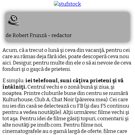
de Robert Frunză – redactor
Acum, că a trecut o lună şi ceva din vacanţă, pentru cei
care au rămas deja fără idei, poate descoperă ceva nou
aici. Desigur, pentru multe din ele o să ai nevoie de ceva
fonduri şi o gaşcă de prieteni.
E simplu:
iei telefonul, suni câţiva prieteni şi vă
întâlniţi.
Centrul vechi e o zonă bună şi ziua, şi
noaptea. Printre cluburile bune din centru se numără
Kulturhouse, Club A, Chat Noir (părerea mea). Cei care
nu ies din casă se delectează cu FB (şi dau F5 continuu
pentru a vedea noutăţile). Alţii urmăresc filme vechi şi
tot aşa. Pentru idei de filme găsiţi topuri, comentarii şi
alte noutăţi pe imdb.com. Pentru filme noi,
cinematografele au o gamă largă de oferte, filme care