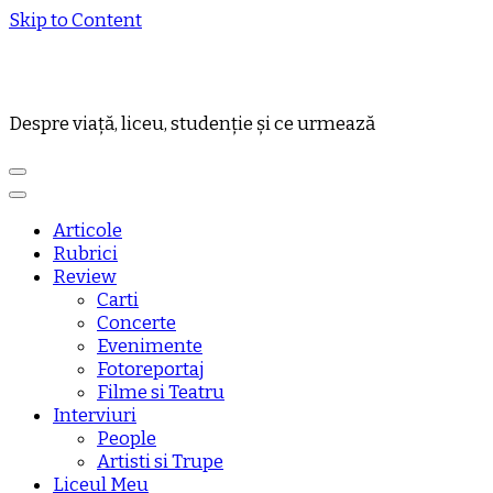
Skip to Content
Despre viață, liceu, studenție și ce urmează
Articole
Rubrici
Review
Carti
Concerte
Evenimente
Fotoreportaj
Filme si Teatru
Interviuri
People
Artisti si Trupe
Liceul Meu