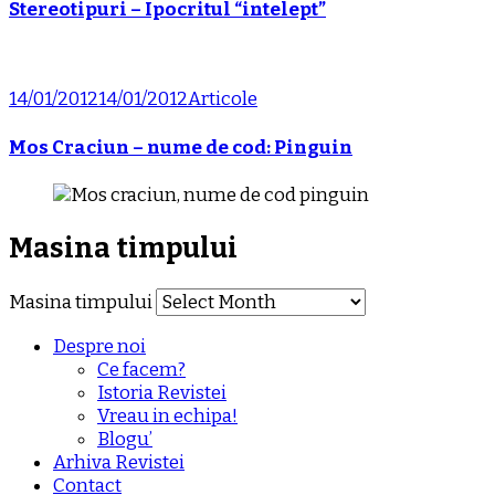
Stereotipuri – Ipocritul “intelept”
14/01/2012
14/01/2012
Articole
Mos Craciun – nume de cod: Pinguin
Masina timpului
Masina timpului
Despre noi
Ce facem?
Istoria Revistei
Vreau in echipa!
Blogu’
Arhiva Revistei
Contact