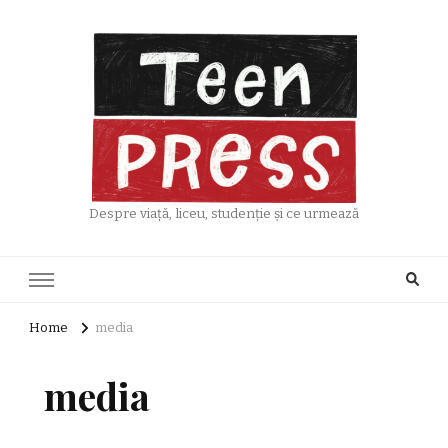
Despre viață, liceu, studenție și ce urmează
Home
media
media