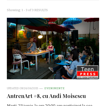
Showing: 1 - 3 of 3 RESULTS
UPDATED ON
26/06/2015
EVENIMENTE
AntrenArt #8, cu Andi Moisescu
Marți, 23 iunie, la ora 20:00, am participat la cea