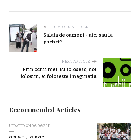
PREVIOUS ARTICLE
Salata de oameni - aici sau la
pachet?
NEXT ARTICLE
Prin ochii mei: Eu folosesc, noi
folosim, ei foloseste imaginatia
Recommended Articles
UPDATED ON
06/06/2011
O.N.G.T.
RUBRICI