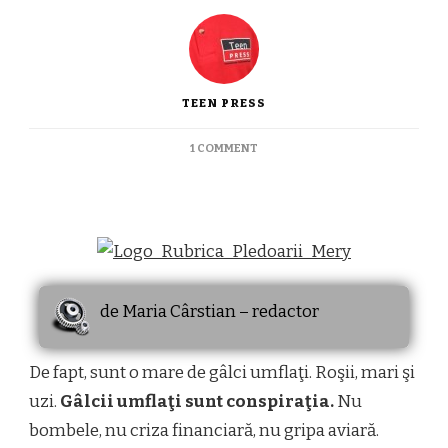
TEEN PRESS
ON
1 COMMENT
SUNT
GALCA
UMFLATA
AL
LUI
JOE
de Maria Cârstian – redactor
De fapt, sunt o mare de gâlci umflaţi. Roşii, mari şi
uzi.
Gâlcii umflaţi sunt conspiraţia.
Nu
bombele, nu criza financiară, nu gripa aviară.