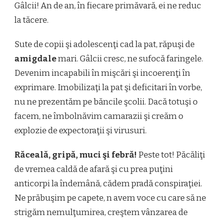
Gâlcii! An de an, în fiecare primăvară, ei ne reduc
la tăcere.
Sute de copii şi adolescenţi cad la pat, răpuşi de
amigdale
mari. Gâlcii cresc, ne sufocă faringele.
Devenim incapabili în mişcări şi incoerenţi în
exprimare. Imobilizaţi la pat şi deficitari în vorbe,
nu ne prezentăm pe băncile şcolii. Dacă totuşi o
facem, ne îmbolnăvim camarazii şi creăm o
explozie de expectoraţii şi virusuri.
Răceală, gripă, muci şi febră!
Peste tot! Păcăliţi
de vremea caldă de afară şi cu prea puţini
anticorpi la îndemână, cădem pradă conspiraţiei.
Ne prăbuşim pe capete, n avem voce cu care să ne
strigăm nemulţumirea, creştem vânzarea de