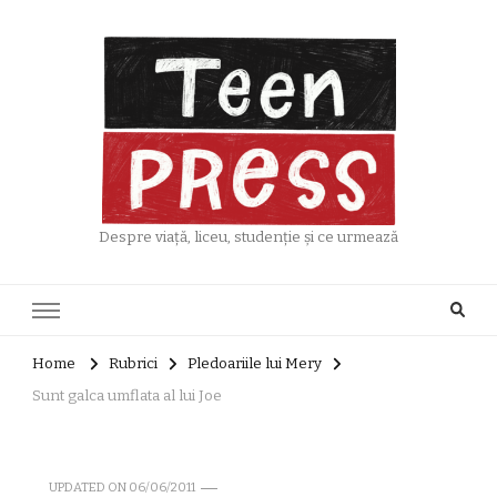
Despre viață, liceu, studenție și ce urmează
Home
Rubrici
Pledoariile lui Mery
Sunt galca umflata al lui Joe
UPDATED ON
06/06/2011