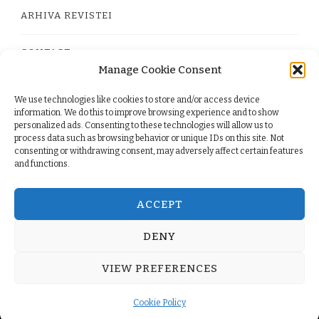
ARHIVA REVISTEI
CONTACT
Manage Cookie Consent
We use technologies like cookies to store and/or access device
PRIVACY POLICY
information. We do this to improve browsing experience and to show
personalized ads. Consenting to these technologies will allow us to
process data such as browsing behavior or unique IDs on this site. Not
TERMS
consenting or withdrawing consent, may adversely affect certain features
and functions.
COOKIE POLICY (EU)
ACCEPT
DENY
© Copyright 2026
. All Rights Reserved.
Yummy Recipe
VIEW PREFERENCES
| Developed By
Blossom Themes
. Powered by
WordPress
.
Cookie Policy