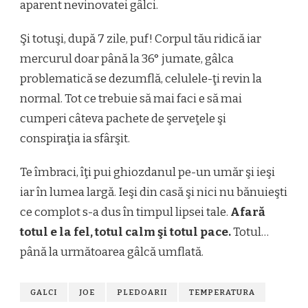
aparent nevinovatei gâlci.
Şi totuşi, după 7 zile, puf! Corpul tău ridică iar
mercurul doar până la 36° jumate, gâlca
problematică se dezumflă, celulele-ţi revin la
normal. Tot ce trebuie să mai faci e să mai
cumperi câteva pachete de şerveţele şi
conspiraţia ia sfârşit.
Te îmbraci, îţi pui ghiozdanul pe-un umăr şi ieşi
iar în lumea largă. Ieşi din casă şi nici nu bănuieşti
ce complot s-a dus în timpul lipsei tale.
Afară
totul e la fel, totul calm şi totul pace.
Totul…
până la următoarea gâlcă umflată.
GALCI
JOE
PLEDOARII
TEMPERATURA