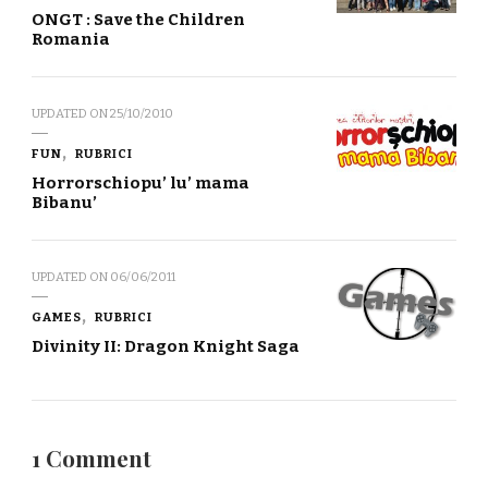
ONGT : Save the Children
Romania
UPDATED ON
25/10/2010
FUN
RUBRICI
Horrorschiopu’ lu’ mama
Bibanu’
UPDATED ON
06/06/2011
GAMES
RUBRICI
Divinity II: Dragon Knight Saga
1 Comment