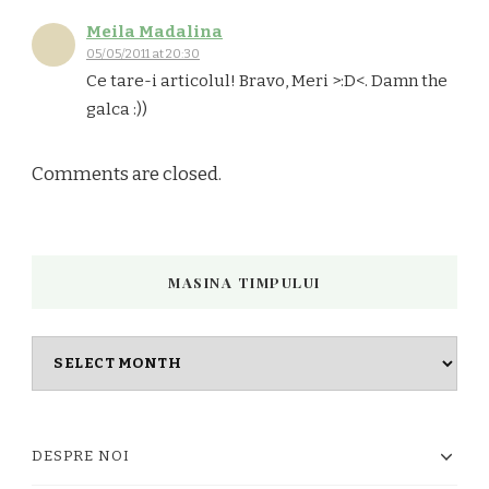
Meila Madalina
05/05/2011 at 20:30
Ce tare-i articolul! Bravo, Meri >:D<. Damn the
galca :))
Comments are closed.
MASINA TIMPULUI
Masina
timpului
DESPRE NOI