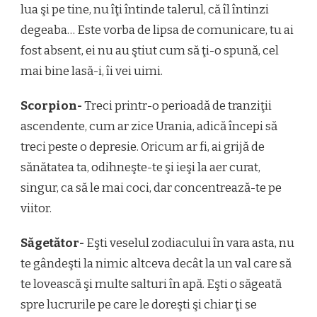
lua şi pe tine, nu îţi întinde talerul, că îl întinzi
degeaba… Este vorba de lipsa de comunicare, tu ai
fost absent, ei nu au ştiut cum să ţi-o spună, cel
mai bine lasă-i, îi vei uimi.
Scorpion-
Treci printr-o perioadă de tranziţii
ascendente, cum ar zice Urania, adică începi să
treci peste o depresie. Oricum ar fi, ai grijă de
sănătatea ta, odihneşte-te şi ieşi la aer curat,
singur, ca să le mai coci, dar concentrează-te pe
viitor.
Săgetător-
Eşti veselul zodiacului în vara asta, nu
te gândeşti la nimic altceva decât la un val care să
te lovească şi multe salturi în apă. Eşti o săgeată
spre lucrurile pe care le doreşti şi chiar ţi se