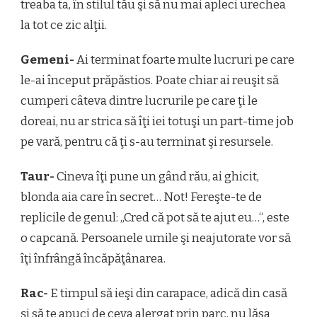
treaba ta, în stilul tău şi să nu mai apleci urechea
la tot ce zic alţii.
Gemeni-
Ai terminat foarte multe lucruri pe care
le-ai început prăpăstios. Poate chiar ai reuşit să
cumperi câteva dintre lucrurile pe care ţi le
doreai, nu ar strica să îţi iei totuşi un part-time job
pe vară, pentru că ţi s-au terminat şi resursele.
Taur-
Cineva îţi pune un gând rău, ai ghicit,
blonda aia care în secret… Not! Fereşte-te de
replicile de genul: „Cred că pot să te ajut eu…“, este
o capcană. Persoanele umile şi neajutorate vor să
îţi înfrângă încăpăţânarea.
Rac-
E timpul să ieşi din carapace, adică din casă
şi să te apuci de ceva alergat prin parc, nu lăsa