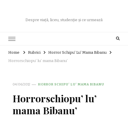
Despre viață, liceu, studenție și ce urmează
Home
Rubrici
Horror Schipu' Lu' Mama Bibanu
Horrorschiopu’ lu’ mama Bibanu’
04/06/2012
HORROR SCHIPU' LU' MAMA BIBANU
Horrorschiopu’ lu’
mama Bibanu’