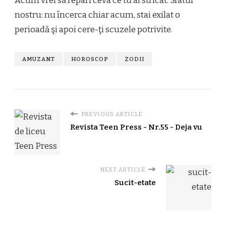
Acum vrei să repari ceva ce tu ai stricat. Sfatul
nostru: nu încerca chiar acum, stai exilat o
perioadă şi apoi cere-ţi scuzele potrivite.
AMUZANT
HOROSCOP
ZODII
PREVIOUS ARTICLE
Revista Teen Press - Nr.55 - Deja vu
NEXT ARTICLE
Sucit-etate