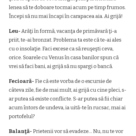
lenea să te doboare tocmai acum pe timp frumos.
Începi să nu mai încapi în carapacea aia. Ai grijă!
Leu-
Arăţi în formă, vacanţa de primăvară ţi-a
priit, te-ai bronzat. Problema ta este că te-ai ales
cu o insolaţie. Faci excese ca să reuşeşti ceva,
orice. Soarele cu Venus în casa banilor spun că
vrei să faci bani, ai grijă să nu spargi o bancă.
Fecioară-
Fie că este vorba de o excursie de
câteva zile, fie de mai mult, ai grijă cu cine pleci, s-
ar putea să existe conflicte. S-ar putea să fii chiar
acum întors de undeva, ia uită-te în rucsac, mai ai
portofelul?
Balanţă-
Prietenii vor să evadeze… Nu, nu te vor