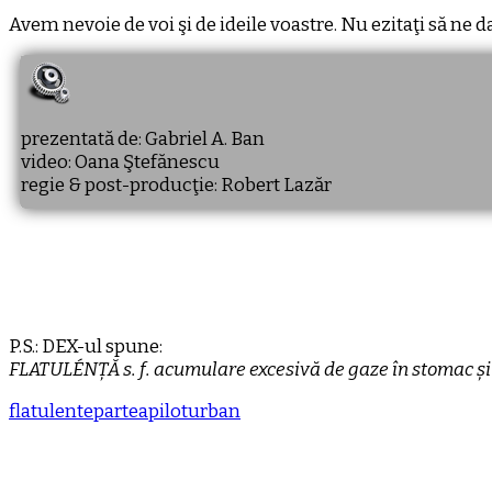
Avem nevoie de voi şi de ideile voastre. Nu ezitaţi să ne da
prezentată de: Gabriel A. Ban
video: Oana Ştefănescu
regie & post-producţie: Robert Lazăr
P.S.: DEX-ul spune:
FLATULÉNȚĂ s. f. acumulare excesivă de gaze în stomac și în
flatulente
partea
pilot
urban