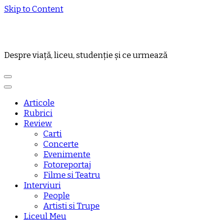
Skip to Content
Despre viață, liceu, studenție și ce urmează
Articole
Rubrici
Review
Carti
Concerte
Evenimente
Fotoreportaj
Filme si Teatru
Interviuri
People
Artisti si Trupe
Liceul Meu