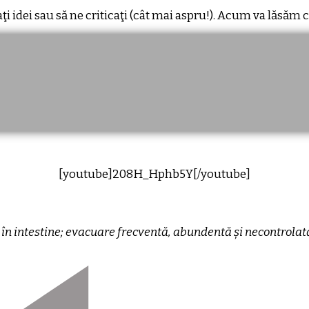
ţi idei sau să ne criticaţi (cât mai aspru!). Acum va lăsăm cu
[youtube]208H_Hphb5Y[/youtube]
 intestine; evacuare frecventă, abundentă și necontrolată, a