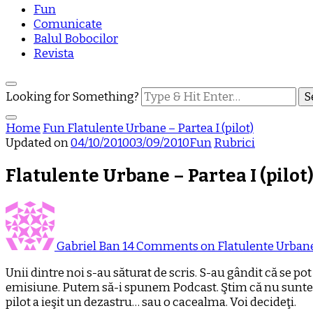
Fun
Comunicate
Balul Bobocilor
Revista
Looking for Something?
Home
Fun
Flatulente Urbane – Partea I (pilot)
Updated on
04/10/2010
03/09/2010
Fun
Rubrici
Flatulente Urbane – Partea I (pilot
Gabriel Ban
14 Comments
on Flatulente Urbane 
Unii dintre noi s-au săturat de scris. S-au gândit că se po
emisiune. Putem să-i spunem Podcast. Ştim că nu suntem n
pilot a ieşit un dezastru… sau o cacealma. Voi decideţi.