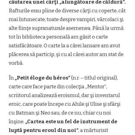
căutarea unei cărţi „alungătoare de căldură“.
Rafturile erau pline de diverse cărţi cu coperte, cât
mai întunecate, toate despre vampiri, vârcolaci şi
alte fiinţe supranaturale asemenea. Până la urmă
tot în biblioteca personală am găsit o carte
satisfăcătoare. O carte la a cărei lansare am avut
plăcerea să particip, şi cu al cărei autor am stat de
vorbă.
În
„Petit éloge du héros“
(n.r. – titlul original),
carte care face parte din colecţia „Mentor“,
scriitorul analizează eroismul, dar şi inventarul
eroic, care poate începe cu Ahile şi Ulise şi sfârşi
cu Batman şi Neo sau, de ce nu, chiar cu noi
înşine.
„Cartea este un fel de instrument de
luptă pentru eroul din noi“
, a mărturisit