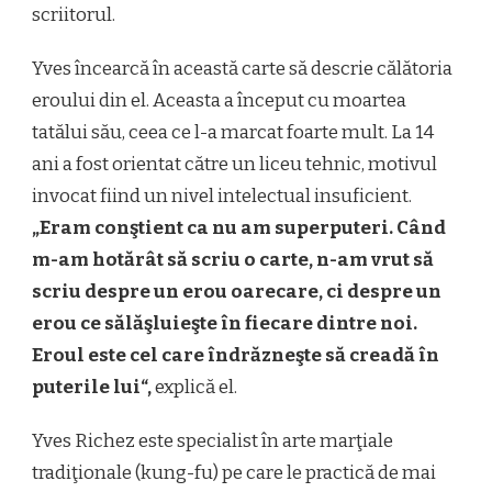
scriitorul.
Yves încearcă în această carte să descrie călătoria
eroului din el. Aceasta a început cu moartea
tatălui său, ceea ce l-a marcat foarte mult. La 14
ani a fost orientat către un liceu tehnic, motivul
invocat fiind un nivel intelectual insuficient.
„Eram conştient ca nu am superputeri. Când
m-am hotărât să scriu o carte, n-am vrut să
scriu despre un erou oarecare, ci despre un
erou ce sălăşluieşte în fiecare dintre noi.
Eroul este cel care îndrăzneşte să creadă în
puterile lui“,
explică el.
Yves Richez este specialist în arte marţiale
tradiţionale (kung-fu) pe care le practică de mai