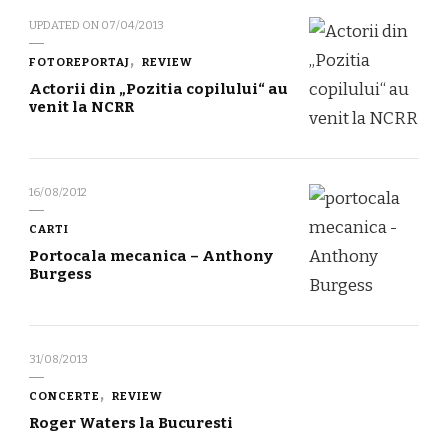
UPDATED ON
07/04/2013
FOTOREPORTAJ
REVIEW
Actorii din „Pozitia copilului“ au
venit la NCRR
16/08/2012
CARTI
Portocala mecanica – Anthony
Burgess
31/08/2013
CONCERTE
REVIEW
Roger Waters la Bucuresti