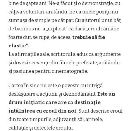
bine de şapte ani. Ne-a făcut şi o demonstraţie, cu
câţiva voluntari, arătându-ne ca unele poziţii nu
sunt aşa de simple pe cât par. Cu ajutorul unui băţ
de bambus ne-a „explicat“ că dacă „eroul rămâne
foarte dur, se rupe; de aceea,
trebuie să fie
elastic“.
La afirmaţiile sale, scriitorul a adus ca argumente
şi dovezi secvenţe din filmele preferate, arătându-
şi pasiunea pentru cinematografie.
Cartea în sine nu este o poveste cu intrigă,
desfăşurare a acţiunii şi deznodământ.
Este un
drum iniţiatic care are ca destinaţie
întâlnirea cu eroul din noi.
Sunt descrise eroul
din toate timpurile, adjuvanţii săi, armele,
calităţile şi defectele eroului.