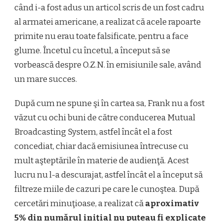
când i-a fost adus un articol scris de un fost cadru
al armatei americane, a realizat că acele rapoarte
primite nu erau toate falsificate, pentru a face
glume. Încetul cu încetul, a început să se
vorbească despre O.Z.N. în emisiunile sale, având
un mare succes.
După cum ne spune şi în cartea sa, Frank nu a fost
văzut cu ochi buni de către conducerea Mutual
Broadcasting System, astfel încât el a fost
concediat, chiar dacă emisiunea întrecuse cu
mult aşteptările în materie de audienţă. Acest
lucru nu l-a descurajat, astfel încât el a început să
filtreze miile de cazuri pe care le cunoştea. După
cercetări minuţioase, a realizat că
aproximativ
5% din numărul iniţial nu puteau fi explicate