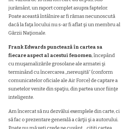
jurământ, un raport complet asupra faptelor.
Poate această întâlnire ar fi rămas necunoscută
dacă la faţa locului nu s-ar fi aflat şi un membru al
Gărzii Naţionale.
Frank Edwards punctează în cartea sa
fiecare aspect al acestui fenomen
, începând
cu muşamalizările grosolane ale armatei şi
terminând cu încercarea „nereuşită“ (conform
comunicatelor oficiale ale Air Force) de captare a
sunetelor venite din spaţiu, din partea unor fiinţe
inteligente.
Am încercat să nu dezvălui exemplele din carte, ci
să fac o prezentare generală a cărţii şi a autorului.
Poate nu mă veţi crede pe cuvânt… citiţi cartea,