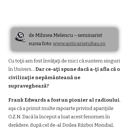
de Mihnea Melencu – seminarist
sursa foto:
www.anticariatultau.ro
Cu toţii am fost învăţaţi de mici că suntem singuri
în Univers…
Dar ce-aţi spune dacă a-ţi afla că o
civilizaţie nepământeană ne
supraveghează?
Frank Edwards a fost un pionier al radioului
,
aşa că a primit multe rapoarte privind apariţiile
O.Z.N. Dacă la început a luat acest fenomen în
derâdere, după cel de-al Doilea Război Mondial,