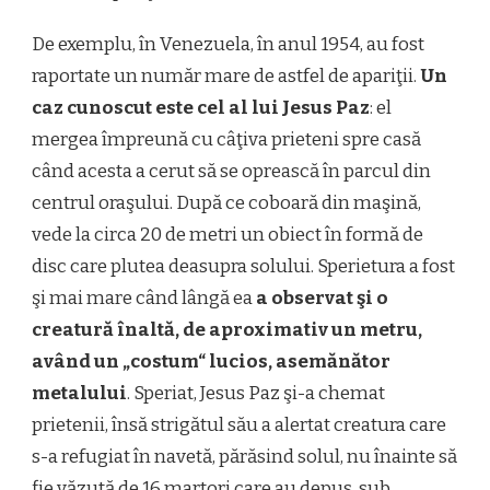
De exemplu, în Venezuela, în anul 1954, au fost
raportate un număr mare de astfel de apariţii.
Un
caz cunoscut este cel al lui Jesus Paz
: el
mergea împreună cu câţiva prieteni spre casă
când acesta a cerut să se oprească în parcul din
centrul oraşului. După ce coboară din maşină,
vede la circa 20 de metri un obiect în formă de
disc care plutea deasupra solului. Sperietura a fost
şi mai mare când lângă ea
a observat şi o
creatură înaltă, de aproximativ un metru,
având un „costum“ lucios, asemănător
metalului
. Speriat, Jesus Paz şi-a chemat
prietenii, însă strigătul său a alertat creatura care
s-a refugiat în navetă, părăsind solul, nu înainte să
fie văzută de 16 martori care au depus, sub