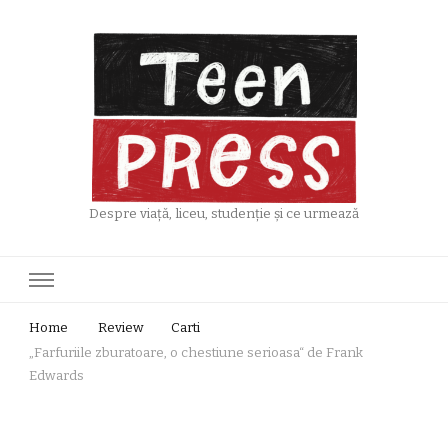
Despre viață, liceu, studenție și ce urmează
Home
Review
Carti
„Farfuriile zburatoare, o chestiune serioasa“ de Frank
Edwards