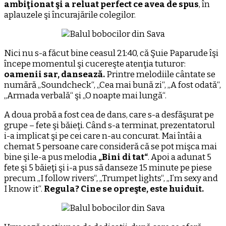
ambiţionat şi a reluat perfect ce avea de spus
, în
aplauzele şi încurajările colegilor.
Nici nu s-a făcut bine ceasul 21:40, că Şuie Paparude îşi
începe momentul şi cucereşte atenţia tuturor:
oamenii sar, dansează.
Printre melodiile cântate se
numără „Soundcheck“, „Cea mai bună zi“, „A fost odată“,
„Armada verbală“ şi „O noapte mai lungă“.
A doua probă a fost cea de dans, care s-a desfăşurat pe
grupe – fete şi băieţi. Când s-a terminat, prezentatorul
i-a implicat şi pe cei care n-au concurat. Mai întâi a
chemat 5 persoane care consideră că se pot mişca mai
bine şi le-a pus melodia
„Bini di tat“
. Apoi a adunat 5
fete şi 5 băieţi şi i-a pus să danseze 15 minute pe piese
precum „I follow rivers“, „Trumpet lights“, „I’m sexy and
I know it“.
Regula? Cine se opreşte, este huiduit.