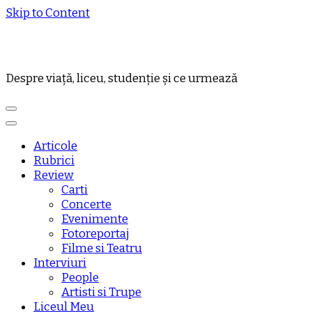
Skip to Content
Despre viață, liceu, studenție și ce urmează
Articole
Rubrici
Review
Carti
Concerte
Evenimente
Fotoreportaj
Filme si Teatru
Interviuri
People
Artisti si Trupe
Liceul Meu