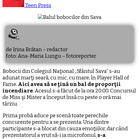
Teen Press
de Irina Brătan – redactor
foto: Ana-Maria Lungu – fotoreporter
Bobocii din Colegiul Naţional „Sfântul Sava“ s-au
adunat marţi seară, cu mic, cu mare, în Player Hall of
Fame.
Aici avea să se ţină un bal de proporţii
incendiare
. Acesul s-a făcut de la ora 20:00. Concursul
de Miss şi Mister a început însă cu peste o oră mai
târziu.
Prima probă aduce pe scenă toate perechile
concurente pentru a se prezenta. Una dintre
participante s-a blocat din cauza emoţiilor, dar când
prezentatorul a vrut să-i ia microfonul,
s-a