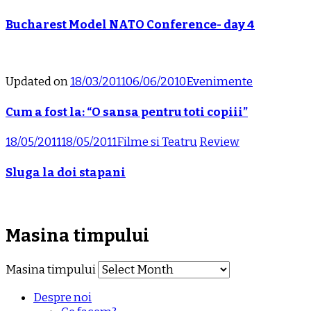
Bucharest Model NATO Conference- day 4
Updated on
18/03/2011
06/06/2010
Evenimente
Cum a fost la: “O sansa pentru toti copiii”
18/05/2011
18/05/2011
Filme si Teatru
Review
Sluga la doi stapani
Masina timpului
Masina timpului
Despre noi