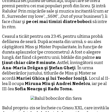
Urmează secţiunea de dedicaţii, după care se oferă
premii pentru cei mai populari profi din liceu. Şi intră
Raluka! Prin mişcările sale şi muzica incitantă (cum ar
fi „Surrender my love“, „S&M“, „Out of your business“), îi
face chiar şi
pe cei mai timizi dintre boboci
să intre
în ritm.
Ceasul a ticăit pentru ora 23:45, pentru ultima probă:
defilarea de seară. După aceasta din urmă, s-au ales
câştigătorii Miss şi Mister Popularitate, în funcţie de
durata aplauzelor (pe cronometru). A fost o alegere
lungă, dat fiind că pentru unii, bătăile din palme
au
ţinut chiar câte 8 minute.
Astfel, învingătorii sunt
Ana-Maria Drăgan şi Ştefan Gheţi
. În urma
deliberărilor juriului, titlurile de Miss şi Mister se
acordă
Mariei Ghica şi lui Teodor Ioniţă.
Locul al II-
lea îl ocupa
Miruna Miu şi Andrei Nedelcu
, iar pe al
III-lea
Sofia Neacşu şi Radu Toma.
Balul propriu-zis se încheie cu Grasu XXL, care invită la