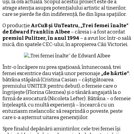
uși, la ora actuală. Scopul acestui proiect este de a
atrage atenția asupra potențialului artistic al tinerilor,
care se pierde fie din indiferență, fie din lipsa spațiilor.
O producție
ArCuB și UnTeatru, „Trei femei înalte“
de Edward Franklin Albee
– căreia i-a fost acordat
premiul Pulitzer, în anul 1994
– a avut loc într-o sală
mică, din spatele CEC-ului, în apropierea Căii Victoriei.
Într-o încăpere nu prea spațioasă, întunecoasă, trei
femei excentrice dau viață unor personaje
„de hârtie“
:
bătrâna stăpână (Cristina Casian – câștigătoarea
premiului UNITER pentru debut), o femeie care o
îngrijește (Florina Gleznea) și o tânără angajată la o
firmă de avocatură (Nicoleta Lefter). Bătrâna – o femeie
înțeleaptă, cu multă experiență – încearcă cu un
entuziasm melancolic să reaprindă o poveste, peste
care s-a așternut uitarea generațiilor.
Spre finalul depănării amintirilor, cele trei femei își