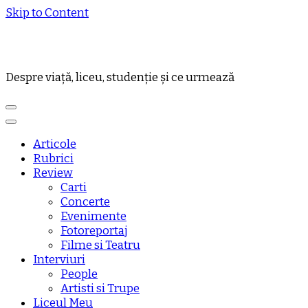
Skip to Content
Despre viață, liceu, studenție și ce urmează
Articole
Rubrici
Review
Carti
Concerte
Evenimente
Fotoreportaj
Filme si Teatru
Interviuri
People
Artisti si Trupe
Liceul Meu