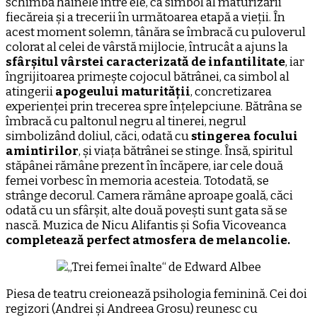
schimbă hainele între ele, ca simbol al maturizării
fiecăreia și a trecerii în următoarea etapă a vieții. În
acest moment solemn, tânăra se îmbracă cu puloverul
colorat al celei de vârstă mijlocie, întrucât a ajuns la
sfârșitul vârstei caracterizată de infantilitate
, iar
îngrijitoarea primește cojocul bătrânei, ca simbol al
atingerii
apogeului maturității
, concretizarea
experienței prin trecerea spre înțelepciune. Bătrâna se
îmbracă cu paltonul negru al tinerei, negrul
simbolizând doliul, căci, odată cu
stingerea focului
amintirilor
, și viața bătrânei se stinge. Însă, spiritul
stăpânei rămâne prezent în încăpere, iar cele două
femei vorbesc în memoria acesteia. Totodată, se
strânge decorul. Camera rămâne aproape goală, căci
odată cu un sfârșit, alte două povești sunt gata să se
nască. Muzica de Nicu Alifantis și Sofia Vicoveanca
completează perfect atmosfera de melancolie.
Piesa de teatru creionează psihologia feminină. Cei doi
regizori (Andrei și Andreea Grosu) reunesc cu