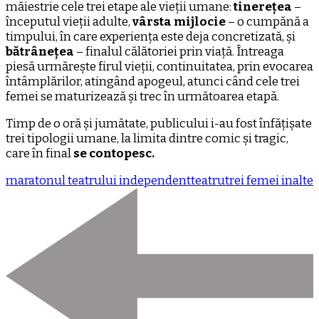
măiestrie cele trei etape ale vieții umane:
tinerețea
–
începutul vieții adulte,
vârsta mijlocie
– o cumpănă a
timpului, în care experiența este deja concretizată, și
bătrânețea
– finalul călătoriei prin viață. Întreaga
piesă urmărește firul vieții, continuitatea, prin evocarea
întâmplărilor, atingând apogeul, atunci când cele trei
femei se maturizează și trec în următoarea etapă.
Timp de o oră și jumătate, publicului i-au fost înfățișate
trei tipologii umane, la limita dintre comic și tragic,
care în final
se contopesc.
maratonul teatrului independent
teatru
trei femei inalte