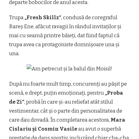
departe bobocilor de anul acesta.
Trupa
„Fresh Skillz“
, condusă de coregraful
Rareș Ene, afăcut ravagii în rândul invitaților și
mai cu seamă printre băieți, dat fiind faptul că
trupa avea ca protagoniste domnișoare una și
una.
După nu foarte mult timp, concurenți au pășit pe
scenă, e drept, puțin emoționați, pentru
„Proba
de Zi“
, probă în care și-au reliefat atât stilul
vestimentar, cât și o parte din personalitatea de
care dau dovadă. În completarea acestora,
Mara
Cislariu și Cosmin Vasile
au avut o superbă
prestație de dans sportiv, incluzând chiar cha-cha