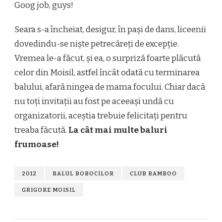
Goog job, guys!
Seara s-a încheiat, desigur, în pași de dans, liceenii
dovedindu-se niște petrecăreți de excepție.
Vremea le-a făcut, și ea, o surpriză foarte plăcută
celor din Moisil, astfel încât odată cu terminarea
balului, afară ningea de mama focului. Chiar dacă
nu toți invitații au fost pe aceeași undă cu
organizatorii, aceștia trebuie felicitați pentru
treaba făcută.
La cât mai multe baluri
frumoase!
2012
BALUL BOBOCILOR
CLUB BAMBOO
GRIGORE MOISIL