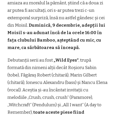
amiaza au moralul la pământ, știind că a doua zi
ar putea fi ascultați, ori s-ar putea trezi c-un
extemporal surpriză, însă nu astfel gândesc și cei
din Moisil.
Duminică, 9 decembrie, adepții lui
Moisil s-au adunat încă de la orele 16:00 în
fața clubului Bamboo, așteptând cu mic, cu
mare, ca sărbătoarea să înceapă.
Debutanții serii au fost
„Wild Eyes“
, trupă
formată din nimeni alții decât Roșioru Sabin
(tobe), Făgăraș Robert (chitară), Marin Gilbert
(chitară), Ionescu Alexandru (bass) și Nancu Elena
(vocal). Aceștia și-au încântat invitații cu
melodiile „Crush, crush, crush“ (Paramore),
„Witchcraft“ (Pendulum) și „All I want“ (A day to
Remember),
toate aceste piese fiind