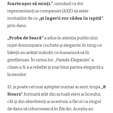
foarte ușor să minți.“
, urmând ca doi
reprezentanți ai companiei (AXE) să arate
invitaților de ce
„și îngerii vor cădea în ispită“
,
prin dans.
„Proba de Seară“
a adus în atenția publicului
niște domnișoare cochete și elegante, în timp ce
băieții au arătat mândri ce înseamnă să fii
gentleman. În urma lor, „Parada Eleganței“ a
clasei a X-a a reliefat și mai bine partea elegantă a
liceenilor.
Ei, și poate cel mai așteptat numar ai serii, trupa
„8
Hours“
, formată atât din actuali elevi ai liceului,
cât și din absolvenți ai acestuia, a făcut ca ringul
de dans să izbucnească în flăcări. Aceștia au