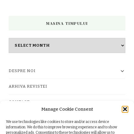
MASINA TIMPULUI
Masina
timpului
DESPRE NOI
ARHIVA REVISTEI
CONTACT
Manage Cookie Consent
We use technologies like cookies to store and/or access device
PRIVACY POLICY
information. We do this to improve browsing experience and to show
personalized ads. Consenting to these technologies will allow us to