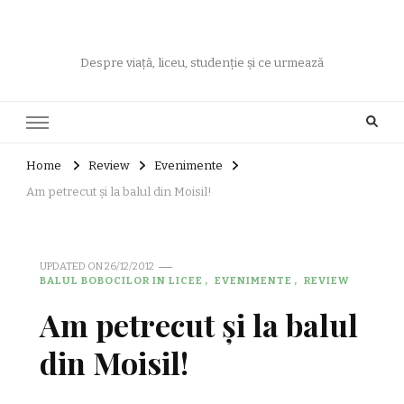
Despre viață, liceu, studenție și ce urmează
Home
Review
Evenimente
Am petrecut și la balul din Moisil!
UPDATED ON
26/12/2012
BALUL BOBOCILOR IN LICEE
EVENIMENTE
REVIEW
Am petrecut și la balul
din Moisil!