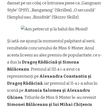
dansat pe un colaj ce întrunea piese ca „Gangnam
Style“ (PSY), „Bangarang“ (Skrillex), „O secundă“
(Simplu) sau „Binidităt“ (Skizzo Skillz).
Și iată-ne ajunși la momentul palpitant al serii,
rezultatele concursului de Miss & Mister. Anul
acesta liceeni au ales premiu de popularitate, ce s-
a dus la
Dragoș Rădăcină și Simona
Bălăceanu
. Premiul al III-a i-a avut ca
reprezentanți pe
Alexandra Constantin și
Dragoș Rădăcină
, iar premiul al II-a i-a adus în
scenă pe
Antonia Salomea și Alexandru
Ghinea
. Titlurile de Miss & Mister le-au revenit
Simonei Bălăceanu și lui Mihai Chițescu
.