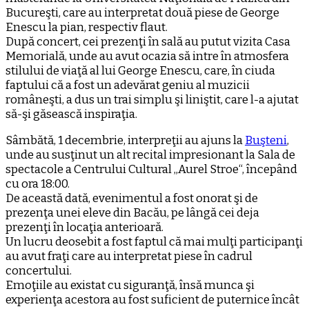
Bucureşti, care au interpretat două piese de George
Enescu la pian, respectiv flaut.
După concert, cei prezenţi în sală au putut vizita Casa
Memorială, unde au avut ocazia să intre în atmosfera
stilului de viaţă al lui George Enescu, care, în ciuda
faptului că a fost un adevărat geniu al muzicii
româneşti, a dus un trai simplu şi liniştit, care l-a ajutat
să-şi găsească inspiraţia.
Sâmbătă, 1 decembrie, interpreţii au ajuns la
Buşteni
,
unde au susţinut un alt recital impresionant la Sala de
spectacole a Centrului Cultural „Aurel Stroe“, începând
cu ora 18:00.
De această dată, evenimentul a fost onorat şi de
prezenţa unei eleve din Bacău, pe lângă cei deja
prezenţi în locaţia anterioară.
Un lucru deosebit a fost faptul că mai mulţi participanţi
au avut fraţi care au interpretat piese în cadrul
concertului.
Emoţiile au existat cu siguranţă, însă munca şi
experienţa acestora au fost suficient de puternice încât