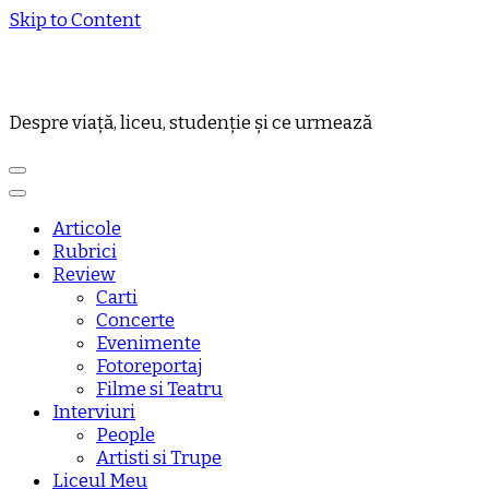
Skip to Content
Despre viață, liceu, studenție și ce urmează
Articole
Rubrici
Review
Carti
Concerte
Evenimente
Fotoreportaj
Filme si Teatru
Interviuri
People
Artisti si Trupe
Liceul Meu