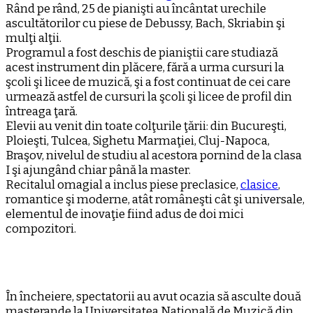
Rând pe rând, 25 de pianişti au încântat urechile
ascultătorilor cu piese de Debussy, Bach, Skriabin şi
mulţi alţii.
Programul a fost deschis de pianiştii care studiază
acest instrument din plăcere, fără a urma cursuri la
şcoli şi licee de muzică, şi a fost continuat de cei care
urmează astfel de cursuri la şcoli şi licee de profil din
întreaga ţară.
Elevii au venit din toate colţurile ţării: din Bucureşti,
Ploieşti, Tulcea, Sighetu Marmaţiei, Cluj-Napoca,
Braşov, nivelul de studiu al acestora pornind de la clasa
I şi ajungând chiar până la master.
Recitalul omagial a inclus piese preclasice,
clasice
,
romantice şi moderne, atât româneşti cât şi universale,
elementul de inovaţie fiind adus de doi mici
compozitori.
În încheiere, spectatorii au avut ocazia să asculte două
masterande la Universitatea Naţională de Muzică din