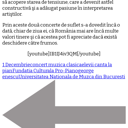
să acopere starea de tensiune, care a devenit astfel
constructivă şi a adăugat pasiune în interpretarea
artiştilor.
Prin aceste două concerte de suflet s-a dovedit încă o
dată, chiar de ziua ei, că România mai are încă multe
valori tinere şi că acestea pot fi apreciate dacă există
deschidere către frumos.
[youtube]IB1IJ4iv3QM[/youtube]
1 Decembrie
concert muzica clasica
elevii canta la
pian
Fundatia Culturala Pro-Piano
george
enescu
Universitatea Nationala de Muzca din Bucuresti