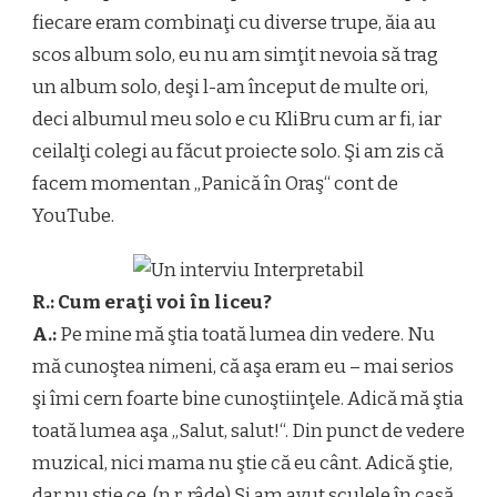
fiecare eram combinaţi cu diverse trupe, ăia au
scos album solo, eu nu am simţit nevoia să trag
un album solo, deşi l-am început de multe ori,
deci albumul meu solo e cu KliBru cum ar fi, iar
ceilalţi colegi au făcut proiecte solo. Şi am zis că
facem momentan „Panică în Oraş“ cont de
YouTube.
R.: Cum eraţi voi în liceu?
A.:
Pe mine mă ştia toată lumea din vedere. Nu
mă cunoştea nimeni, că aşa eram eu – mai serios
şi îmi cern foarte bine cunoştiinţele. Adică mă ştia
toată lumea aşa „Salut, salut!“. Din punct de vedere
muzical, nici mama nu ştie că eu cânt. Adică ştie,
dar nu știe ce. (n.r. râde) Şi am avut sculele în casă,