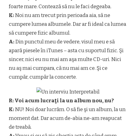
foarte mare. Contează să nu le faci degeaba.
K:
Noi nu am trecut prin perioada aia, să ne
cumpere lumea albumele. Dar ar fi ideal ca lumea
să cumpere fizic albumul.
A:
Din punctul meu de vedere, visul meu e să
apară piesele în iTunes – asta cu suportul fizic. Şi
sincer, nici eu nu mai am aşa multe CD-uri. Nici
nu aş mai cumpara, că nu mai am ce. Şi ce
cumpăr, cumpăr la concerte.
R: Voi acum lucraţi la un album nou, nu?
K:
NU! Noi doar lucrăm. O să fie şi un album, la un
moment dat. Dar acum de-abia ne-am reapucat
de treabă.
A:
Vreau şi eu să zic chestia asta de când eram