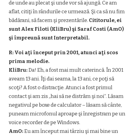
de unde au plecat şi unde vor să ajungă. Ce am
aflat, citiţi în rândurile ce urmează. Şi ca să nu fim
bădărani, să facem şi prezentările.
Cititorule, ei
sunt Alex Filoti (KliBru) şi Saraf Costi (AmO)
şi împreună sunt Interpretabil.
R: Voi aţi început prin 2001, atunci aţi scos
prima melodie.
KliBru:
Da! Eh, a fost mai mult caterincă. În 2001
aveam 13 ani. Îţi dai seama, la 13 ani, ce poţi să
scoţi? A fost o distracţie. Atunci a fost primul
contact şi am zis „hai să ne distrăm şi noi“. Lăsam
negativul pe boxe de calculator – lăsam să cânte,
puneam microfonul aproape şi înregistram pe un
voice recorder de pe Windows.
AmO:
Eu am început mai târziu şi mai bine un