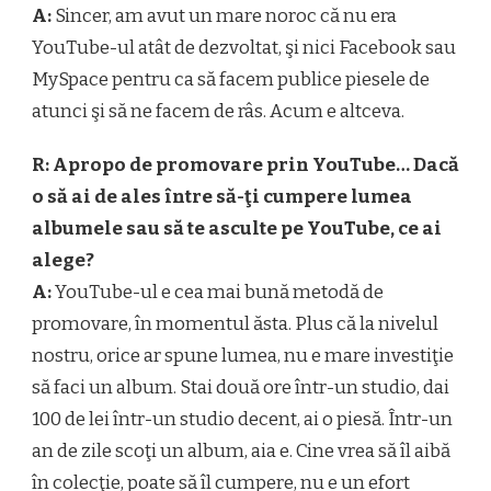
A:
Sincer, am avut un mare noroc că nu era
YouTube-ul atât de dezvoltat, şi nici Facebook sau
MySpace pentru ca să facem publice piesele de
atunci şi să ne facem de râs. Acum e altceva.
R: Apropo de promovare prin YouTube… Dacă
o să ai de ales între să-ţi cumpere lumea
albumele sau să te asculte pe YouTube, ce ai
alege?
A:
YouTube-ul e cea mai bună metodă de
promovare, în momentul ăsta. Plus că la nivelul
nostru, orice ar spune lumea, nu e mare investiţie
să faci un album. Stai două ore într-un studio, dai
100 de lei într-un studio decent, ai o piesă. Într-un
an de zile scoţi un album, aia e. Cine vrea să îl aibă
în colecţie, poate să îl cumpere, nu e un efort