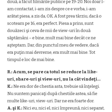
două, a făcut filmările publice pe 19-20. Noi doar l-
am contactat, i-am zis despre ce e vorba, i-am
arătat piesa, a zis da, OK. A fost prea târziu, dacă o
scoteam pe 16, era perfect. Piesa a prins, sunt
douăzeci şi ceva de mii de view-uri în două
săptămâni – e bine, mult mai bine decât ce ne
aşteptam. Dar, din punctul meu de vedere, dacă
era puţin mai devreme, era mult mai bine. Tot
timpul e loc de mai bine.
R.: Acum, se pare ca totul se reduce la like-
uri, share-uri şi view-uri, nu la cât vindeţi…
K.:
Ne era dor de chestia asta, trebuie să înţelegi.
Nu suntem panicaţi după chestiile astea, să fie
multe like-uri, view-uri. Dar ne era foarte dor.
A. şi K.:
Nici eu, nici el, nici împreună, nici separat,