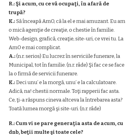
R.: Şi acum, cu ce vă ocupaţi, în afară de
trupă?
K.:
Să înceapă AmO, că la el e mai amuzant. Eu am
o mică agenţie de creaţie, o chestie în familie.
Web-design, grafică, creaţie, site-uri, ce vrei tu. La
AmO e mai complicat.
A.:
(n.r. serios) Eu lucrez în serviciile funerare, la
Municipal, tot în familie. (n.r. râde) Şi fac ce se face
la o firmă de servicii funerare.
K.:
Deci unu’ e la morgă, unu’ e la calculatoare.
Adică, na! chestii normale. Toţi rapperii fac asta.
Ce, ţi-a răspuns cineva altceva la întrebarea asta?
Toată lumea morgă şi site-uri. (n.r. râde)
R.: Cum vi se pare generaţia asta de acum, cu
dnb, beţii multe şi toate cele?