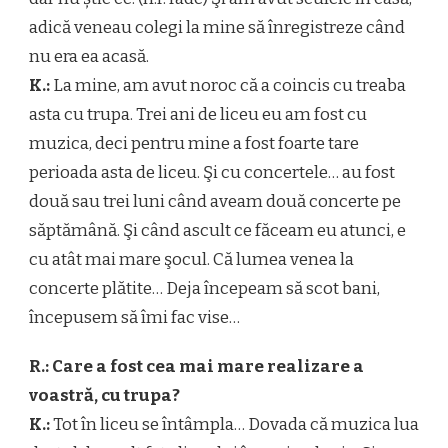
adică veneau colegi la mine să înregistreze când
nu era ea acasă.
K.:
La mine, am avut noroc că a coincis cu treaba
asta cu trupa. Trei ani de liceu eu am fost cu
muzica, deci pentru mine a fost foarte tare
perioada asta de liceu. Şi cu concertele… au fost
două sau trei luni când aveam două concerte pe
săptămână. Şi când ascult ce făceam eu atunci, e
cu atât mai mare şocul. Că lumea venea la
concerte plătite… Deja începeam să scot bani,
începusem să îmi fac vise…
R.: Care a fost cea mai mare realizare a
voastră, cu trupa?
K.:
Tot în liceu se întâmpla… Dovada că muzica lua