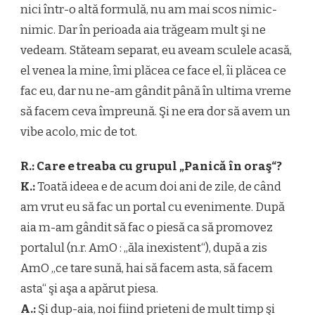
nici într-o altă formulă, nu am mai scos nimic-
nimic. Dar în perioada aia trăgeam mult şi ne
vedeam. Stăteam separat, eu aveam sculele acasă,
el venea la mine, îmi plăcea ce face el, îi plăcea ce
fac eu, dar nu ne-am gândit până în ultima vreme
să facem ceva împreună. Şi ne era dor să avem un
vibe acolo, mic de tot.
R.: Care e treaba cu grupul „Panică în oraş“?
K.:
Toată ideea e de acum doi ani de zile, de când
am vrut eu să fac un portal cu evenimente. După
aia m-am gândit să fac o piesă ca să promovez
portalul (n.r. AmO : „ăla inexistent“), după a zis
AmO „ce tare sună, hai să facem asta, să facem
asta“ şi aşa a apărut piesa.
A.:
Şi dup-aia, noi fiind prieteni de mult timp şi