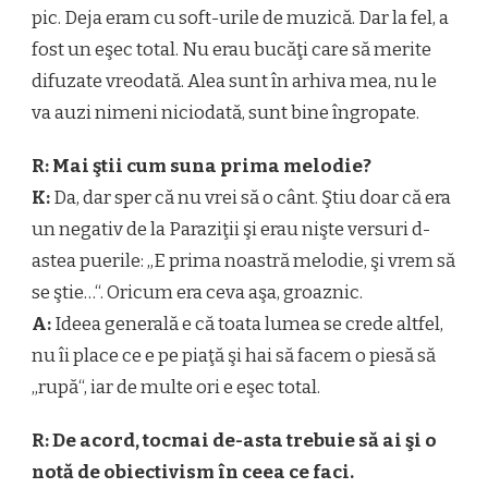
pic. Deja eram cu soft-urile de muzică. Dar la fel, a
fost un eşec total. Nu erau bucăţi care să merite
difuzate vreodată. Alea sunt în arhiva mea, nu le
va auzi nimeni niciodată, sunt bine îngropate.
R: Mai ştii cum suna prima melodie?
K:
Da, dar sper că nu vrei să o cânt. Ştiu doar că era
un negativ de la Paraziţii şi erau nişte versuri d-
astea puerile: „E prima noastră melodie, şi vrem să
se ştie…“. Oricum era ceva aşa, groaznic.
A:
Ideea generală e că toata lumea se crede altfel,
nu îi place ce e pe piaţă şi hai să facem o piesă să
„rupă“, iar de multe ori e eşec total.
R: De acord, tocmai de-asta trebuie să ai şi o
notă de obiectivism în ceea ce faci.