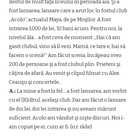
destul de mult faţa liceului în perioada aia. Şi a
fost lansarea, lansare care a avut loc în fostul club
„Acolo“, actualul Maya, de pe Moşilor. A fost
intrarea 1.000 de lei, 10 bani acum. Pentru noi, la
nivelul ăla… a fost ceva de moment: „Hai că am
gasit clubul, vino să îl vezi. Mamă, ce tare e, hai să
facem o scenă!“ Am făcut scena, încăpeau vreo
200 de persoane şi a fost clubul plin. Prieteni şi
câţiva de afară. Au venit şi clipul filmat cu Alex
Ceauşu şi concertele…
A.:
La mine a fost la fel… a fost lansarea, am vorbit
cu el (KliBru), acelaşi club. Dar am făcut o lansare
de doi lei, doi lei intrarea şi nu aveam mărunt
suficient. Acolo am vândut şi nişte discuri. Noi i-
am copiat pe ei, cum ar fi. (n.r. râde)