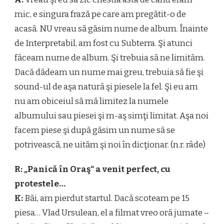
mic, e singura frază pe care am pregătit-o de
acasă. NU vreau să găsim nume de album. Înainte
de Interpretabil, am fost cu Subterra. Şi atunci
făceam nume de album. Şi trebuia să ne limităm.
Dacă dădeam un nume mai greu, trebuia să fie şi
sound-ul de aşa natură şi piesele la fel. Şi eu am
nu am obiceiul să mă limitez la numele
albumului sau piesei şi m-aş simţi limitat. Aşa noi
facem piese şi după găsim un nume să se
potrivească, ne uităm şi noi în dicţionar. (n.r. râde)
R: „Panică în Oraş“ a venit perfect, cu
protestele…
K:
Băi, am pierdut startul. Dacă scoteam pe 15
piesa… Vlad Ursulean, el a filmat vreo oră jumate –