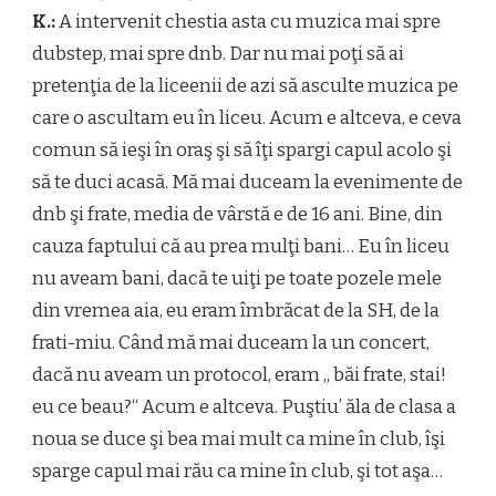
K.:
A intervenit chestia asta cu muzica mai spre
dubstep, mai spre dnb. Dar nu mai poţi să ai
pretenţia de la liceenii de azi să asculte muzica pe
care o ascultam eu în liceu. Acum e altceva, e ceva
comun să ieşi în oraş şi să îţi spargi capul acolo şi
să te duci acasă. Mă mai duceam la evenimente de
dnb şi frate, media de vârstă e de 16 ani. Bine, din
cauza faptului că au prea mulţi bani… Eu în liceu
nu aveam bani, dacă te uiţi pe toate pozele mele
din vremea aia, eu eram îmbrăcat de la SH, de la
frati-miu. Când mă mai duceam la un concert,
dacă nu aveam un protocol, eram „ băi frate, stai!
eu ce beau?“ Acum e altceva. Puştiu’ ăla de clasa a
noua se duce şi bea mai mult ca mine în club, îşi
sparge capul mai rău ca mine în club, şi tot aşa…