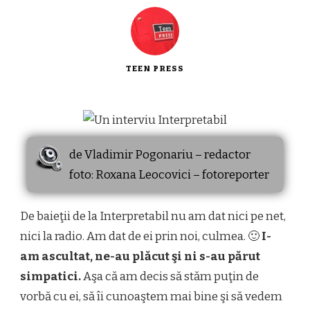
TEEN PRESS
de Vladimir Pogonariu – redactor
foto: Roxana Leocovici – fotoreporter
De baieţii de la Interpretabil nu am dat nici pe net,
nici la radio. Am dat de ei prin noi, culmea. 🙂
I-
am ascultat, ne-au plăcut şi ni s-au părut
simpatici.
Aşa că am decis să stăm puţin de
vorbă cu ei, să îi cunoaştem mai bine şi să vedem