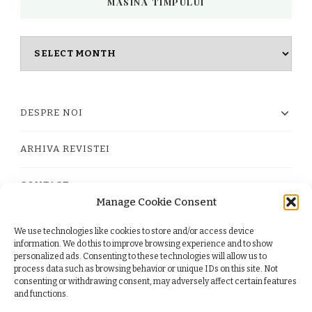
MASINA TIMPULUI
Masina
timpului
DESPRE NOI
ARHIVA REVISTEI
CONTACT
Manage Cookie Consent
We use technologies like cookies to store and/or access device
PRIVACY POLICY
information. We do this to improve browsing experience and to show
personalized ads. Consenting to these technologies will allow us to
process data such as browsing behavior or unique IDs on this site. Not
TERMS
consenting or withdrawing consent, may adversely affect certain features
and functions.
COOKIE POLICY (EU)