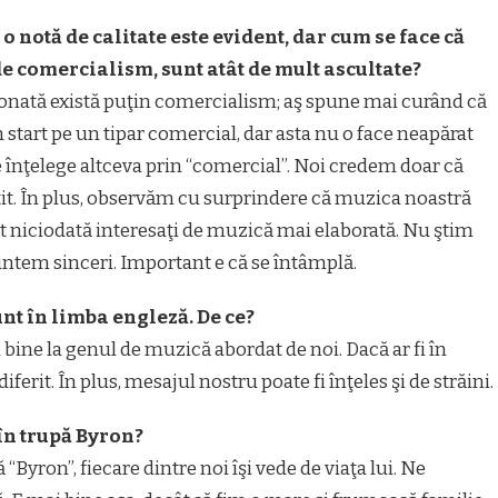
 o notă de calitate este evident, dar cum se face că
 de comercialism, sunt atât de mult ascultate?
edonată există puţin comercialism; aş spune mai curând că
start pe un tipar comercial, dar asta nu o face neapărat
e înţelege altceva prin “comercial”. Noi credem doar că
ătit. În plus, observăm cu surprindere că muzica noastră
st niciodată interesaţi de muzică mai elaborată. Nu ştim
untem sinceri. Important e că se întâmplă.
unt în limba engleză. De ce?
ine la genul de muzică abordat de noi. Dacă ar fi în
rit. În plus, mesajul nostru poate fi înţeles şi de străini.
 în trupă Byron?
 “Byron”, fiecare dintre noi îşi vede de viaţa lui. Ne