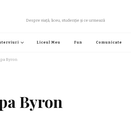
Despre viață, liceu, studenție și ce urmează
nterviuri
Liceul Meu
Fun
Comunicate
rupa Byron
upa Byron