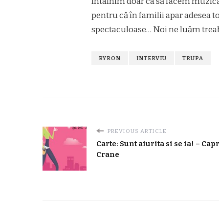
întâlnim doar ca să facem muzică.
pentru că în familii apar adesea t
spectaculoase… Noi ne luăm treaba
BYRON
INTERVIU
TRUPA
PREVIOUS ARTICLE
Carte: Sunt aiurita si se ia! – Cap
Crane