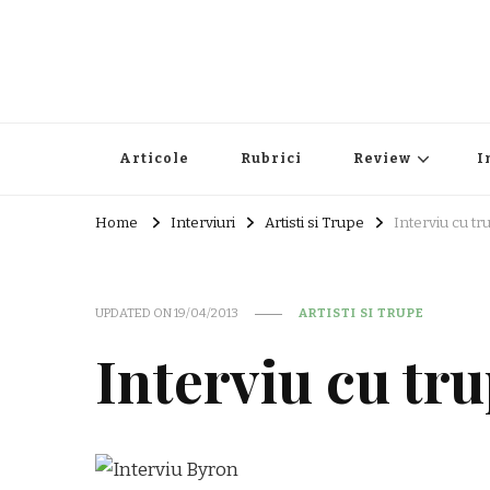
Articole
Rubrici
Review
I
Home
Interviuri
Artisti si Trupe
Interviu cu t
UPDATED ON
19/04/2013
ARTISTI SI TRUPE
Interviu cu tr