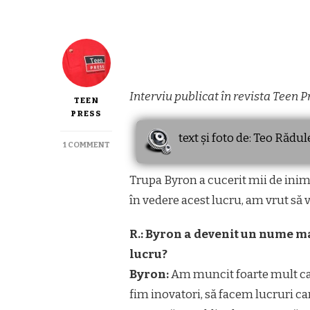
Interviu publicat în revista Teen 
TEEN
PRESS
text și foto de: Teo Rădu
ON
1 COMMENT
INTERVIU
CU
Trupa Byron a cucerit mii de inimi
TRUPA
BYRON
în vedere acest lucru, am vrut să vă
R.: Byron a devenit un nume ma
lucru?
Byron:
Am muncit foarte mult ca 
fim inovatori, să facem lucruri car