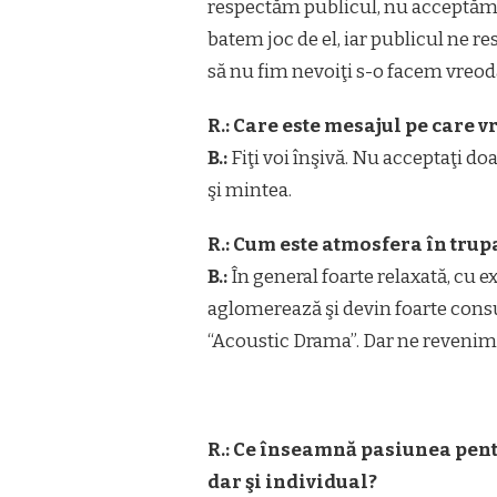
respectăm publicul, nu acceptăm 
batem joc de el, iar publicul ne r
să nu fim nevoiţi s-o facem vreod
R.: Care este mesajul pe care v
B.:
Fiţi voi înşivă. Nu acceptaţi do
şi mintea.
R.: Cum este atmosfera în tru
B.:
În general foarte relaxată, cu e
aglomerează şi devin foarte con
“Acoustic Drama”. Dar ne revenim
R.: Ce înseamnă pasiunea pentr
dar şi individual?