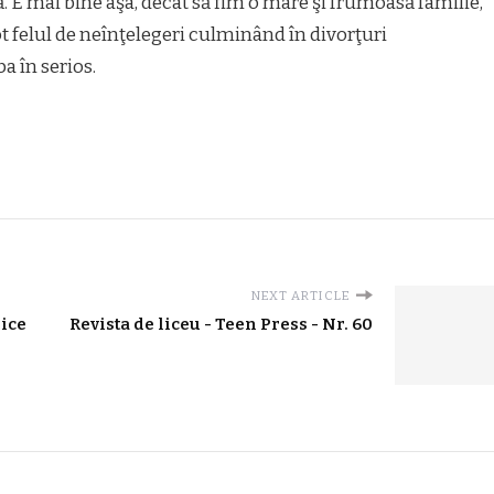
 E mai bine aşa, decât să fim o mare şi frumoasă familie,
ot felul de neînţelegeri culminând în divorţuri
 în serios.
NEXT ARTICLE
rice
Revista de liceu - Teen Press - Nr. 60