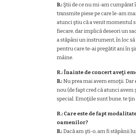
B.:
Ştii de ce nu mi-am cumpărat î
transmite piese pe care le-am mai 
atunci ştiu că a venit momentul s
fiecare, dar implică deseori un sac
a stăpâni un instrument, în loc să 
pentru care te-ai pregătit ani în şi
mâine.
R.: Înainte de concert aveţi em
B.:
Nu prea mai avem emoţii. Dar 
nou (de fapt cred că atunci avem 
special. Emoţiile sunt bune, te ţin 
R.: Care este de fapt modalitat
oamenilor?
B.:
Dacă am şti-o, am fi stăpânii l