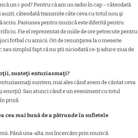
ncă un i-pod? Pentru că am un radio în cap – câteodată
auzit, câteodată transmite câte ceva cu totul nou şi
ă scriu. Pasiunea pentru muzică este diferită pentru
rificiu. Fie el reprezentat de miile de ore petrecute pentru
joci fotbal cu amicii. Ori de renunţarea la o meserie
r; sau simplul fapt că nu ştii niciodată ce-ţi aduce ziua de
oţii, sunteţi entuziasmaţi?
entuziasmaţi suntem, mai ales când avem de cântat ceva
şi emoţii). Sau atunci când e un eveniment cu totul
în priză.
ea cea mai bună de a pătrunde în sufletele
umii. Până una-alta, noi încercăm prin muzică.