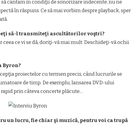
să cântam în condiţii de sonorizare indecente, nu ne
espectă în răspuns. Ce să mai vorbim despre playback, sper
ată.
reţi să-l transmiteţi ascultătorilor voştri?
ar ceea ce vi se dă, doriţi-vă mai mult. Deschideţi-vă ochii
pa Byron?
xcepţia proiectelor cu termen precis, când lucrurile se
sumatoare de timp. De exemplu, lansarea DVD-ului
 rapid prin câteva concerte plăcute…
u un lucru, fie chiar şi muzică, pentru voi ca trupă