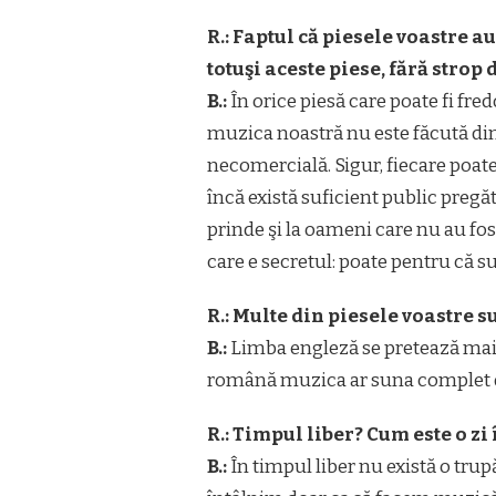
R.: Faptul că piesele voastre au
totuşi aceste piese, fără strop
B.:
În orice piesă care poate fi fr
muzica noastră nu este făcută din 
necomercială. Sigur, fiecare poat
încă există suficient public preg
prinde şi la oameni care nu au fo
care e secretul: poate pentru că s
R.: Multe din piesele voastre s
B.:
Limba engleză se pretează mai b
română muzica ar suna complet dife
R.: Timpul liber? Cum este o zi
B.:
În timpul liber nu există o trupă