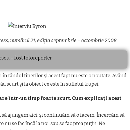
Press, numărul 21, ediția septembrie – octombrie 2008.
lescu – fost fotoreporter
 în rândul tinerilor şi acest fapt nu este o noutate. Având
d scurt şi la obiect ce este în sufletul trupei.
re într-un timp foarte scurt. Cum explicaţi acest
să ajungem aici, şi continuăm să o facem. Încercăm să
e nu se fac încă la noi, sau se fac prea puţin. Ne