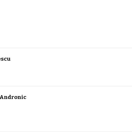
escu
 Andronic