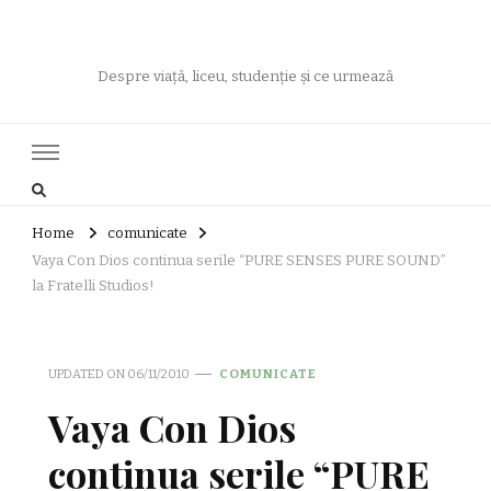
Despre viață, liceu, studenție și ce urmează
Home
comunicate
Vaya Con Dios continua serile “PURE SENSES PURE SOUND”
la Fratelli Studios!
UPDATED ON
06/11/2010
COMUNICATE
Vaya Con Dios
continua serile “PURE