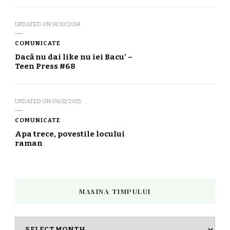
UPDATED ON
14/10/2014
COMUNICATE
Dacă nu dai like nu iei Bacu’ –
Teen Press #68
UPDATED ON
06/12/2015
COMUNICATE
Apa trece, povestile locului
raman
MASINA TIMPULUI
Masina