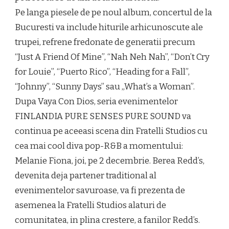
Pe langa piesele de pe noul album, concertul de la
Bucuresti va include hiturile arhicunoscute ale
trupei, refrene fredonate de generatii precum
“Just A Friend Of Mine”, “Nah Neh Nah”, “Don’t Cry
for Louie”, “Puerto Rico”, “Heading for a Fall”,
“Johnny”, “Sunny Days” sau „What’s a Woman”.
Dupa Vaya Con Dios, seria evenimentelor
FINLANDIA PURE SENSES PURE SOUND va
continua pe aceeasi scena din Fratelli Studios cu
cea mai cool diva pop-R&B a momentului:
Melanie Fiona, joi, pe 2 decembrie. Berea Redd’s,
devenita deja partener traditional al
evenimentelor savuroase, va fi prezenta de
asemenea la Fratelli Studios alaturi de
comunitatea, in plina crestere, a fanilor Redd’s.