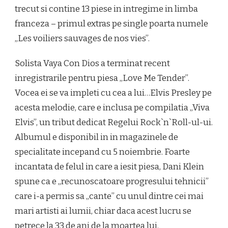
trecut si contine 13 piese in intregime in limba
franceza – primul extras pe single poarta numele
„Les voiliers sauvages de nos vies”.
Solista Vaya Con Dios a terminat recent
inregistrarile pentru piesa „Love Me Tender”.
Vocea ei se va impleti cu cea a lui…Elvis Presley pe
acesta melodie, care e inclusa pe compilatia „Viva
Elvis”, un tribut dedicat Regelui Rock`n`Roll-ul-ui.
Albumul e disponibil in in magazinele de
specialitate incepand cu 5 noiembrie. Foarte
incantata de felul in care a iesit piesa, Dani Klein
spune ca e „recunoscatoare progresului tehnicii”
care i-a permis sa „cante” cu unul dintre cei mai
mari artisti ai lumii, chiar daca acest lucru se
petrece la 33 de ani de la moartea lui.