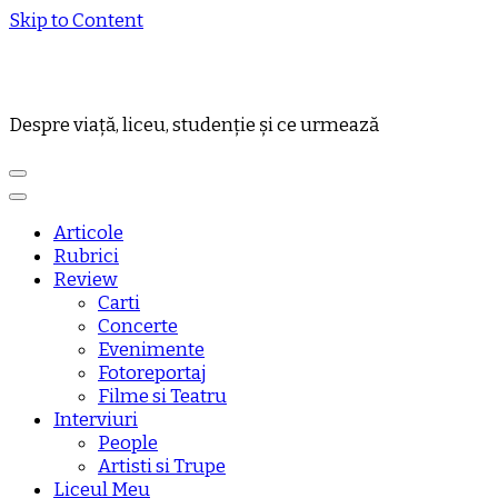
Skip to Content
Despre viață, liceu, studenție și ce urmează
Articole
Rubrici
Review
Carti
Concerte
Evenimente
Fotoreportaj
Filme si Teatru
Interviuri
People
Artisti si Trupe
Liceul Meu