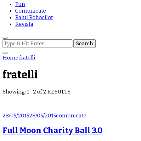
Fun
Comunicate
Balul Bobocilor
Revista
Looking
for
Something?
Home
fratelli
fratelli
Showing: 1 - 2 of 2 RESULTS
28/05/2015
28/05/2015
comunicate
Full Moon Charity Ball 3.0