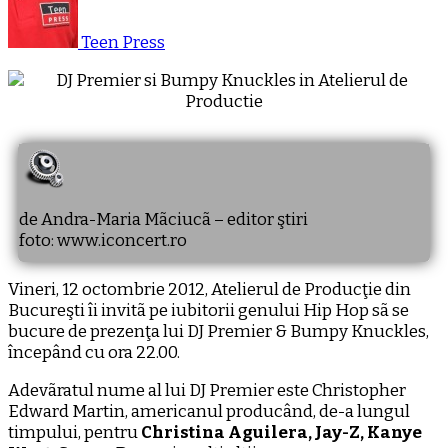
Teen Press
de Andra-Maria Mãciucã – editor ştiri
foto: www.iconcert.ro
Vineri, 12 octombrie 2012, Atelierul de Producţie din
Bucureşti îi invitã pe iubitorii genului Hip Hop sã se
bucure de prezenţa lui DJ Premier & Bumpy Knuckles,
începând cu ora 22.00.
Adevãratul nume al lui DJ Premier este Christopher
Edward Martin, americanul producând, de-a lungul
timpului, pentru
Christina Aguilera, Jay-Z, Kanye