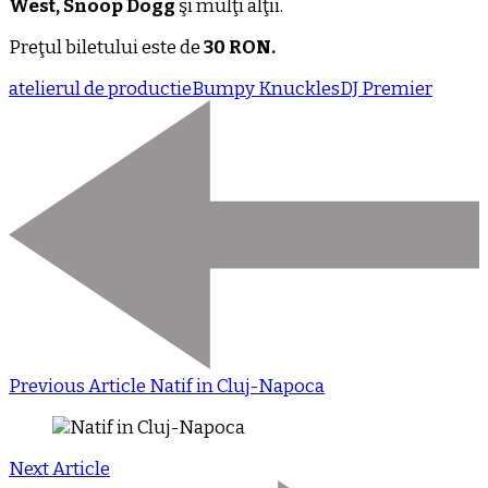
West, Snoop Dogg
şi mulţi alţii.
Preţul biletului este de
30 RON.
atelierul de productie
Bumpy Knuckles
DJ Premier
Previous Article
Natif in Cluj-Napoca
Next Article