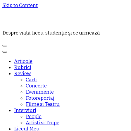
Skip to Content
Despre viață, liceu, studenție și ce urmează
Articole
Rubrici
Review
Carti
Concerte
Evenimente
Fotoreportaj
Filme si Teatru
Interviuri
People
Artisti si Trupe
Liceul Meu