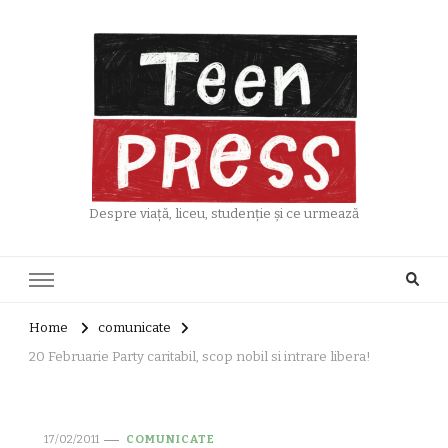
Despre viață, liceu, studenție și ce urmează
Home
comunicate
20 Februarie Party caritabil, scop nobil si intrare libera!
17/02/2011
COMUNICATE