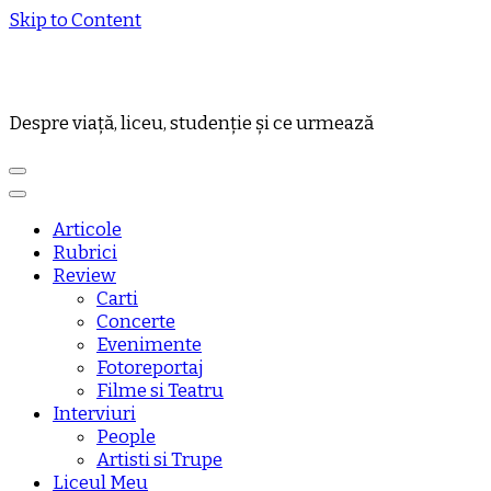
Skip to Content
Despre viață, liceu, studenție și ce urmează
Articole
Rubrici
Review
Carti
Concerte
Evenimente
Fotoreportaj
Filme si Teatru
Interviuri
People
Artisti si Trupe
Liceul Meu