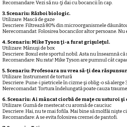
Recomandare: Vezi să nu-ţi dai cu bocancii în cap.
3. Scenariu: Război biologic.
Utilizare: Mască de gaze
Descriere: Filtrează 80% din microorganismele dăunătoare.
Nerecomandat: Folosirea bocancilor altor persoane. Nu e
4. Scenariu: Mike Tyson ţi-a furat grişuleţul.
Utilizare: Mânuşi de box
Descriere: Boxul este sportul nobil. Asta nu înseamnă că n
Recomandare: Nu rata! Mike Tyson are pumnul cât capa
5. Scenariu: Profesoara nu vrea să-ţi dea răspunsur
Utilizare: Instrument de tortură
Descriere: Pune-i pietricele în cizme şi oblig-o să alerge
Nerecomandat: Tortura îndelungată poate cauza traume s
6. Scenariu: Ai mâncat ciorbă de maţe cu usturoi şi
Utilizare: Gumă de mestecat cu aromă de cauciuc
Descriere: Hai, nu te mai fofila. Mai bine să molfăi nişte 
Recomandare: A se evita folosirea cremei de pantofi.