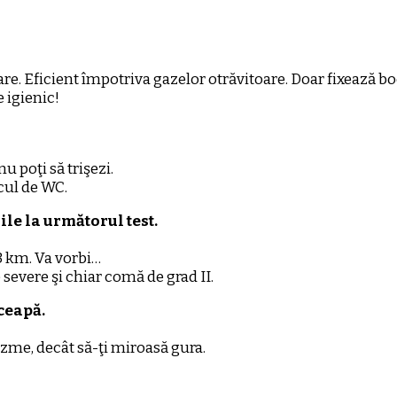
 Eficient împotriva gazelor otrăvitoare. Doar fixează bocan
 igienic!
u poţi să trişezi.
cul de WC.
ile la următorul test.
 3 km. Va vorbi…
evere şi chiar comă de grad II.
 ceapă.
cizme, decât să-ţi miroasă gura.