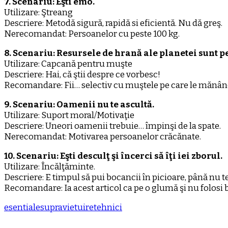
7. Scenariu: Eşti emo.
Utilizare: Ştreang
Descriere: Metodă sigură, rapidă si eficientă. Nu dă greş.
Nerecomandat: Persoanelor cu peste 100 kg.
8. Scenariu: Resursele de hrană ale planetei sunt p
Utilizare: Capcană pentru muşte
Descriere: Hai, că ştii despre ce vorbesc!
Recomandare: Fii… selectiv cu muştele pe care le mănânc
9. Scenariu: Oamenii nu te ascultă.
Utilizare: Suport moral/Motivaţie
Descriere: Uneori oamenii trebuie… împinşi de la spate.
Nerecomandat: Motivarea persoanelor crăcănate.
10. Scenariu: Eşti desculţ şi încerci să îţi iei zborul.
Utilizare: Încălţăminte.
Descriere: E timpul să pui bocancii în picioare, până nu te
Recomandare: Ia acest articol ca pe o glumă şi nu folosi 
esentiale
supravietuire
tehnici