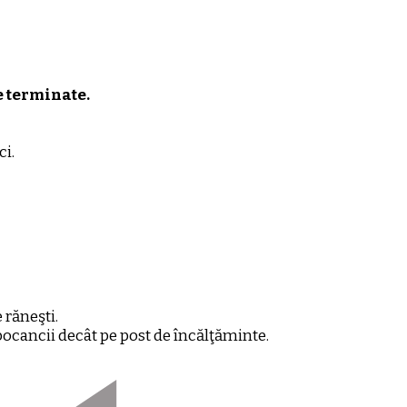
e terminate.
i.
 răneşti.
bocancii decât pe post de încălţăminte.