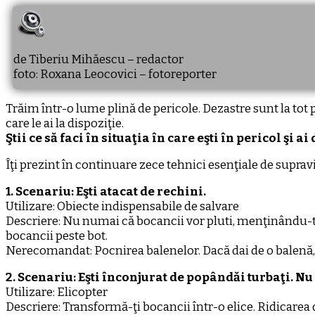
de Tiberiu Mihăescu – redactor
foto: Roxana Leocovici – fotoreporter
Trăim într-o lume plină de pericole. Dezastre sunt la tot 
care le ai la dispoziţie.
Ştii ce să faci în situaţia în care eşti în pericol şi 
Îţi prezint în continuare zece tehnici esenţiale de supravie
1. Scenariu: Eşti atacat de rechini.
Utilizare: Obiecte indispensabile de salvare
Descriere: Nu numai că bocancii vor pluti, menţinându-te la
bocancii peste bot.
Nerecomandat: Pocnirea balenelor. Dacă dai de o balenă
2. Scenariu: Eşti înconjurat de popândăi turbaţi. Nu
Utilizare: Elicopter
Descriere: Transformă-ţi bocancii într-o elice. Ridicarea d