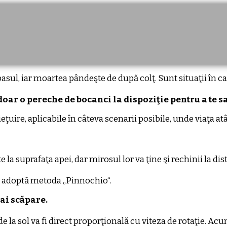
pasul, iar moartea pândeşte de după colţ. Sunt situaţii în c
ai doar o pereche de bocanci la dispoziţie pentru a te s
ţuire, aplicabile în câteva scenarii posibile, unde viaţa atâr
 suprafaţa apei, dar mirosul lor va ţine şi rechinii la dista
, adoptă metoda „Pinnochio“.
 ai scăpare.
e la sol va fi direct proporţională cu viteza de rotaţie. Ac