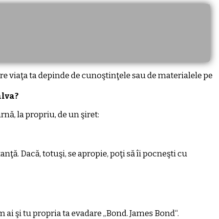
are viaţa ta depinde de cunoştinţele sau de materialele pe
alva?
nă, la propriu, de un şiret:
nţă. Dacă, totuşi, se apropie, poţi să îi pocneşti cu
um ai şi tu propria ta evadare „Bond. James Bond“.